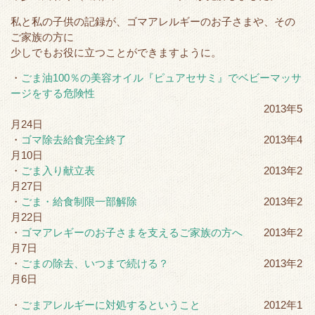
t
b
e
n
私と私の子供の記録が、ゴマアレルギーのお子さまや、その
e
o
t
a
ご家族の方に
r
o
少しでもお役に立つことができますように。
k
・
ごま油100％の美容オイル『ピュアセサミ』でベビーマッサ
ージをする危険性
2013年5
月24日
・
ゴマ除去給食完全終了
2013年4
月10日
・
ごま入り献立表
2013年2
月27日
・
ごま・給食制限一部解除
2013年2
月22日
・
ゴマアレギーのお子さまを支えるご家族の方へ
2013年2
月7日
・
ごまの除去、いつまで続ける？
2013年2
月6日
・
ごまアレルギーに対処するということ
2012年1