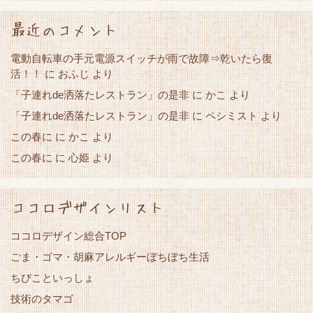
最近のコメント
電動自転車の手元電源スイッチが雨で故障⇒乾いたら復
活！！
に
おふじ
より
「子連れde洒落たレストラン」の是非
かこ
に
より
「子連れde洒落たレストラン」の是非
に
ペシミスト
より
この春に
かこ
に
より
この春に
心姫
に
より
ココロデザインリスト
ココロデザイン総合TOP
ごま・ゴマ・胡麻アレルギーぼちぼち生活
ちびこといっしょ
技術のタマゴ