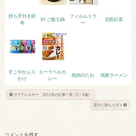
k
持ち手付き財
フィルムミラ
IH ご飯土鍋
北欧紅茶
布
ー
すこやかふり
エーラベルカ
焼肉のたれ
鴻巣ラーメン
かけ
レー
ゴマアレルギー 2011年の記事一覧（3～4歳）
逆さに寝ちゃダメ
コメントを残す