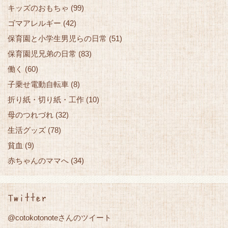
キッズのおもちゃ
(99)
ゴマアレルギー
(42)
保育園と小学生男児らの日常
(51)
保育園児兄弟の日常
(83)
働く
(60)
子乗せ電動自転車
(8)
折り紙・切り紙・工作
(10)
母のつれづれ
(32)
生活グッズ
(78)
貧血
(9)
赤ちゃんのママへ
(34)
Twitter
@cotokotonoteさんのツイート