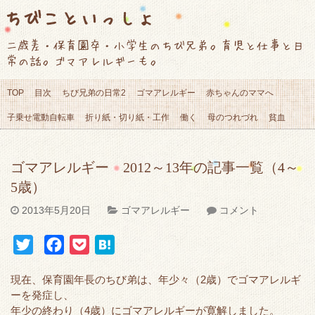
ちびこといっしょ
二歳差・保育園卒・小学生のちび兄弟。育児と仕事と日
常の話。ゴマアレルギーも。
TOP
目次
ちび兄弟の日常2
ゴマアレルギー
赤ちゃんのママへ
子乗せ電動自転車
折り紙・切り紙・工作
働く
母のつれづれ
貧血
ゴマアレルギー 2012～13年の記事一覧（4～
5歳）
2013年5月20日
ゴマアレルギー
コメント
T
F
P
H
w
a
o
a
現在、保育園年長のちび弟は、年少々（2歳）でゴマアレルギ
i
c
c
t
ーを発症し、
t
e
k
e
年少の終わり（4歳）にゴマアレルギーが寛解しました。