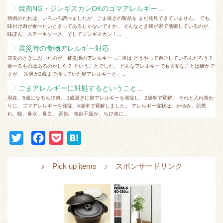
焼肉NG・ジンギスカンOKのゴマアレルギー...
焼肉のたれは、いろいろ調べましたが、ごま抜きの製品を まだ発見できていません。 でも、
味付け肉が食べたいときってあるじゃないですか。 そんなとき我が家で活躍しているのが、
味ぽん、ステーキソース、そしてジンギスカン！...
震災時の食物アレルギー対応
震災のときに思ったのが、被災地のアレルギーっこ達は どうやって過ごしているんだろう？
食べるものはあるのかしら？ ということでした。 どんなアレルギーでも大変なことは確かで
すが、 次男が2歳まで持っていた卵アレルギーと、...
ごまアレルギーに対処するということ...
現在、5歳になるちび弟。 1歳過ぎに卵アレルギーを発症し、2歳半で寛解、 それと入れ替わ
りに、ゴマアレルギーを発症、4歳半で寛解しました。 アレルギー症状は、かゆみ、肌荒
れ、咳、鼻水、鼻血、 高熱、食欲不振が、ちび弟に...
T
F
P
H
w
a
o
a
i
c
c
t
♪ Pick up items ♪ スポンサードリンク
t
e
k
e
t
b
e
n
e
o
t
a
r
o