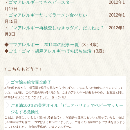
・
ゴマアレルギーでもベビースター
2012年1
月17日
・
ゴマアレルギーだってラーメン食べたい
2012年1
月15日
・
ゴマアレルギー再検査しなきゃダメ、だよねぇ？
2012年1
月9日
◆
ゴマアレルギー 2011年の記事一覧
（3～4歳）
◆
ごま・ゴマ・胡麻アレルギーぼちぼち生活
（3歳）
♪ こちらもどうぞ ♪
ゴマ除去給食完全終了
2月の終わりから、保育園で様子を見ながら 少しずつ、ごまの入った給食にチャレンジして
いた、ちび弟。 この年度の替わる4月から、ごまのアレルギー除去食をやめ、 お友達と同じ
給食をいただくことになりました。 きっかけは、...
ごま油100％の美容オイル『ピュアセサミ』でベビーマッサー
ジをする危険性...
ごまは、身体にいいとよく言われる食品です。 私自身も健康にもいいと思っていたし、香ば
しい風味が大好きで、 ゴマはよく食べていましたし、できるだけ調理にも ごま油を使うよう
にしていました。 自分の子供が、ごまアレルギー...