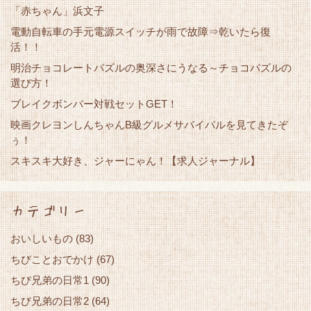
「赤ちゃん」浜文子
電動自転車の手元電源スイッチが雨で故障⇒乾いたら復
活！！
明治チョコレートパズルの奥深さにうなる～チョコパズルの
選び方！
ブレイクボンバー対戦セットGET！
映画クレヨンしんちゃんB級グルメサバイバルを見てきたぞ
ぅ！
スキスキ大好き、ジャーにゃん！【求人ジャーナル】
カテゴリー
おいしいもの
(83)
ちびことおでかけ
(67)
ちび兄弟の日常1
(90)
ちび兄弟の日常2
(64)