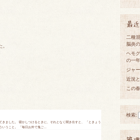
最近
二種混
脳炎
た。
ヘモグ
の一
ジャ
近況
この
検索:
てきました。 寝かしつけるときに、それとなく聞き出すと、 「ときょう
いうこと。 「毎日お外で鬼ご...
管理