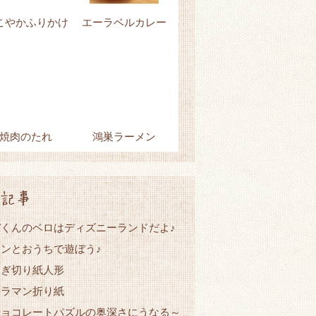
こやかふりかけ
エーラベルカレー
焼肉のたれ
鴻巣ラーメン
記事
くんのベロはディズニーランドだよ♪
ンとおうちで遊ぼう♪
なぎ切り紙人形
トラマン折り紙
チョコレートパズルの奥深さにうなる～