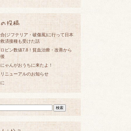
の投稿
合(ジフテリア・破傷風)に行って日本
の救済接種も受けた話
ロビン数値7.8！貧血治療・改善から
年後
ーにゃんがおうちに来たよ！
とリニューアルのお知らせ
春に
人:かこ