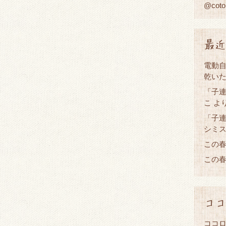
@cot
最近
電動
乾い
「子連
こ
よ
「子連
シミ
この
この
ココ
ココロ