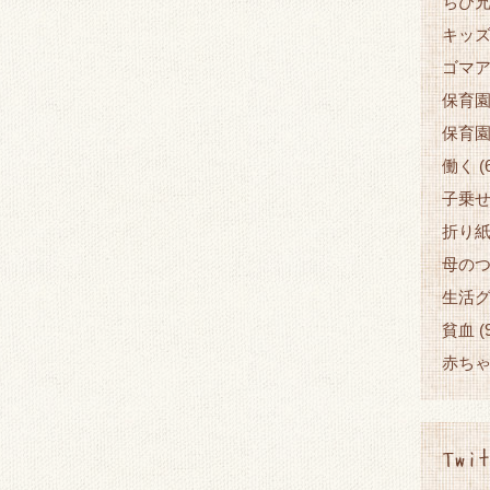
ちび兄
キッ
ゴマ
保育
保育
働く
(
子乗
折り
母の
生活
貧血
(
赤ち
Twit