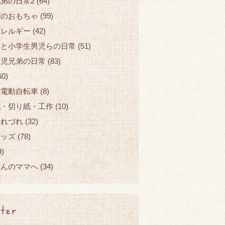
弟の日常2
(64)
ズのおもちゃ
(99)
アレルギー
(42)
園と小学生男児らの日常
(51)
園児兄弟の日常
(83)
60)
せ電動自転車
(8)
紙・切り紙・工作
(10)
つれづれ
(32)
グッズ
(78)
9)
ゃんのママへ
(34)
ter