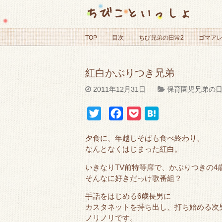
ちびこといっしょ
TOP
目次
ちび兄弟の日常2
ゴマア
紅白かぶりつき兄弟
2011年12月31日
保育園児兄弟の
T
F
P
H
w
a
o
a
夕食に、年越しそばも食べ終わり、
i
c
c
t
なんとなくはじまった紅白。
t
e
k
e
いきなりTV前特等席で、かぶりつきの4
t
b
e
n
そんなに好きだっけ歌番組？
e
o
t
a
r
o
手話をはじめる6歳長男に
カスタネットを持ち出し、打ち始める次
k
ノリノリです。