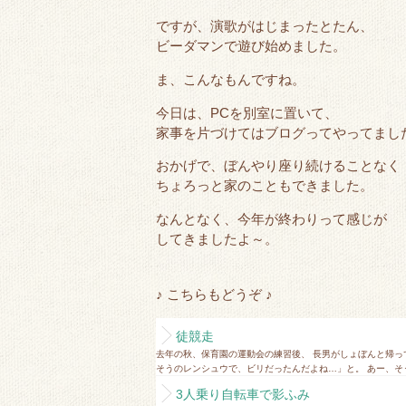
ですが、演歌がはじまったとたん、
ビーダマン
で遊び始めました。
ま、こんなもんですね。
今日は、PCを別室に置いて、
家事を片づけてはブログってやってまし
おかげで、ぼんやり座り続けることなく
ちょろっと家のこともできました。
なんとなく、今年が終わりって感じが
してきましたよ～。
♪ こちらもどうぞ ♪
徒競走
去年の秋、保育園の運動会の練習後、 長男がしょぼんと帰っ
そうのレンシュウで、ビリだったんだよね…」と。 あー、そう
3人乗り自転車で影ふみ