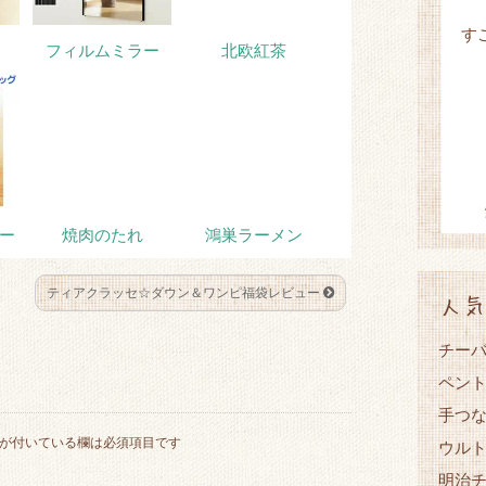
す
フィルムミラー
北欧紅茶
ー
焼肉のたれ
鴻巣ラーメン
ティアクラッセ☆ダウン＆ワンピ福袋レビュー
人気
チーバ
ペント
手つ
が付いている欄は必須項目です
ウル
明治