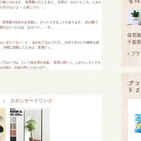
で感じられます。 保育園に行くときに、 次男が、さむいところ、とおら
行けないよ～ と返しつつ、...
、保育園の先生のお言葉に、びっくりすることがあります。 前の園で
れなかったのは「おカバン」。 今...
保育
千葉
えんいきたくない」と。 あれれ？なんでだろ。 おゆうぎかいの練習も楽
 月曜に登園したときは、普通だっ...
♪ プ
いておいてね、という祖父母の言葉。 長男に聞くと、ふわりぃランドセ
CMの、天使の羽じゃないの？...
ゴマ
天ス
tems ♪ スポンサードリンク