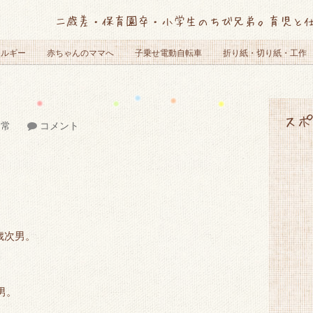
二歳差・保育園卒・小学生のちび兄弟。育児と
レルギー
赤ちゃんのママへ
子乗せ電動自転車
折り紙・切り紙・工作
スポ
日常
コメント
歳次男。
男。