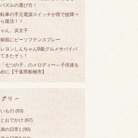
コパズルの選び方！
自転車の手元電源スイッチが雨で故障⇒
たら復活！！
ちゃん」浜文子
乾燥肌にビーソフテンスプレー
クレヨンしんちゃんB級グルメサバイバ
見てきたぞぅ！
の「七つの子」のメロディー～子供達を
ために【千葉県船橋市】
ゴリー
しいもの
(83)
ことおでかけ
(67)
弟の日常1
(90)