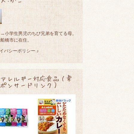
園→小学生男児のちび兄弟を育てる母。
県船橋市に在住。
ライバシーポリシー ♪
アレルギー対応食品（楽
ポンサードリンク）