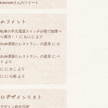
okotonoteさんのツイート
のコメント
自転車の手元電源スイッチが雨で故障⇒
たら復活！！
に
おふじ
より
れde洒落たレストラン」の是非
か
に
り
れde洒落たレストラン」の是非
に
ペ
スト
より
春に
かこ
に
より
春に
心姫
に
より
ロデザインリスト
デザイン総合TOP