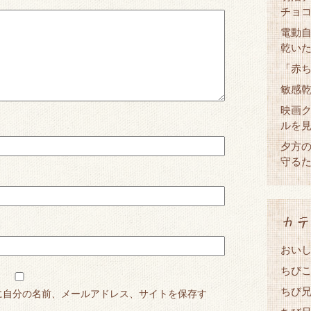
チョ
電動
乾い
「赤
敏感
映画
ルを
夕方
守る
カテ
おい
ちび
ちび兄
に自分の名前、メールアドレス、サイトを保存す