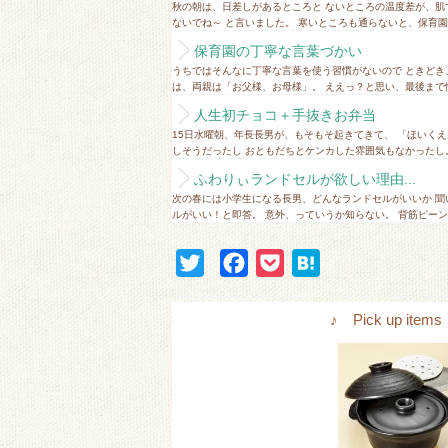
秋の朝は、日差しがあるところと ないところの温度差が、肌
ないでね～ と言いました。 寒いところも通らないと、保育園に
保育園の丁寧な言葉づかい
うちではそんなに丁寧な言葉を使う習慣がないので ときどき
は、両親は「お父様、お母様」。 ええっ？と思い、最後まで慣
人生初チョコ＋手抜きお弁当
15日水曜朝、年長長男が、もそもそ起きてきて、 「ほいく
しそうだったし おともだちとケンカした雰囲気もなかったし。
ふわりぃランドセルが欲しい理由...
次の春には小学生になる長男、どんなランドセルがいいか 聞
ルがいい！と即答。 意外、っていうか知らない。 背筋ピーンの
T
F
P
H
w
a
o
a
i
c
c
t
♪ Pick up i
t
e
k
e
t
b
e
n
e
o
t
a
r
o