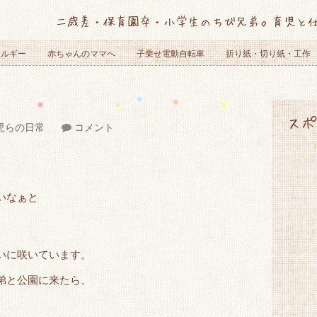
二歳差・保育園卒・小学生のちび兄弟。育児と
レルギー
赤ちゃんのママへ
子乗せ電動自転車
折り紙・切り紙・工作
スポ
児らの日常
コメント
いなぁと
いに咲いています。
弟と公園に来たら、