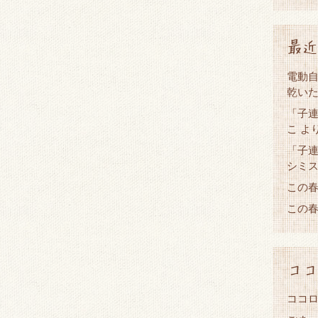
最近
電動
乾い
「子連
こ
よ
「子連
シミ
この
この
ココ
ココロ