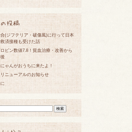
の投稿
合(ジフテリア・破傷風)に行って日本
の救済接種も受けた話
ロビン数値7.8！貧血治療・改善から
年後
ーにゃんがおうちに来たよ！
とリニューアルのお知らせ
春に
人:かこ