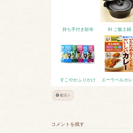
e
o
t
a
r
o
k
持ち手付き財布
IH ご飯土鍋
すこやかふりかけ
エーラベルカレ
復活☆
コメントを残す