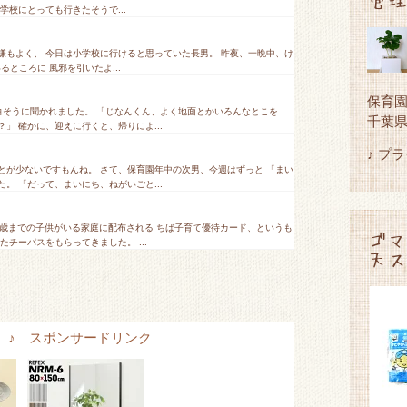
学校にとっても行きたそうで...
嫌もよく、 今日は小学校に行けると思っていた長男。 昨夜、一晩中、け
るところに 風邪を引いたよ...
保育
面白そうに聞かれました。 「じなんくん、よく地面とかいろんなとこを
千葉
 確かに、迎えに行くと、帰りによ...
♪ プ
とが少ないですもんね。 さて、保育園年中の次男、今週はずっと 「まい
。 「だって、まいにち、ねがいごと...
5歳までの子供がいる家庭に配布される ちば子育て優待カード、というも
ゴマ
チーパスをもらってきました。 ...
天ス
tems ♪ スポンサードリンク