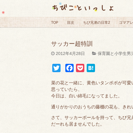
ちびこといっしょ
TOP
目次
ちび兄弟の日常2
ゴマア
サッカー超特訓
2012年4月28日
保育園と小学生男
T
F
P
H
w
a
o
a
菜の花と一緒に、黄色いタンポポが可愛
i
c
c
t
思っていたら、
t
e
k
e
今日は、白い綿毛になってました。
t
b
e
n
通りがかりのおうちの藤棚の花も、きれ
e
o
t
a
r
o
さて、サッカーボールを持って、ちび兄
だーれも居ませんでした。
k