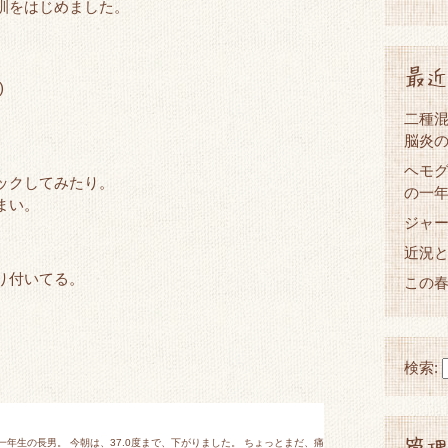
訓をはじめました。
最近
)
二種混
脳炎
ヘモグ
ックしてみたり。
の一
まい。
ジャ
近況
り付いてる。
この
検索:
管理
年生の長男。 今朝は、37.0度まで、下がりました。 ちょっとまだ、痛