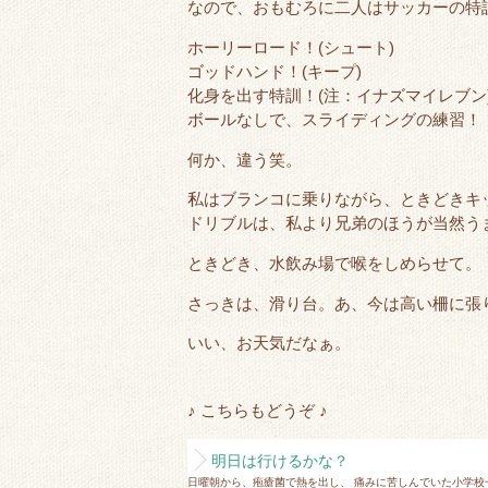
なので、おもむろに二人はサッカーの特
ホーリーロード！(シュート)
ゴッドハンド！(キープ)
化身を出す特訓！(注：イナズマイレブン
ボールなしで、スライディングの練習！
何か、違う笑。
私はブランコに乗りながら、ときどきキ
ドリブルは、私より兄弟のほうが当然う
ときどき、水飲み場で喉をしめらせて。
さっきは、滑り台。あ、今は高い柵に張
いい、お天気だなぁ。
♪ こちらもどうぞ ♪
明日は行けるかな？
日曜朝から、疱瘡菌で熱を出し、 痛みに苦しんでいた小学校一