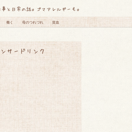
仕事と日常の話。ゴマアレルギーも。
働く
母のつれづれ
貧血
ンサードリンク