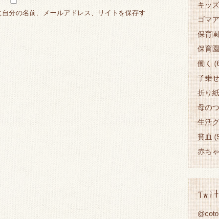
キッ
に自分の名前、メールアドレス、サイトを保存す
ゴマ
保育
保育
働く
(
子乗
折り
母の
生活
貧血
(
赤ち
Twit
@cot