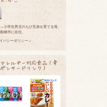
園→小学生男児のちび兄弟を育てる母。
県船橋市に在住。
ライバシーポリシー ♪
アレルギー対応食品（楽
ポンサードリンク）