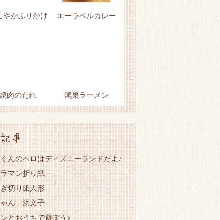
こやかふりかけ
エーラベルカレー
焼肉のたれ
鴻巣ラーメン
記事
くんのベロはディズニーランドだよ♪
トラマン折り紙
なぎ切り紙人形
ちゃん」浜文子
ンとおうちで遊ぼう♪