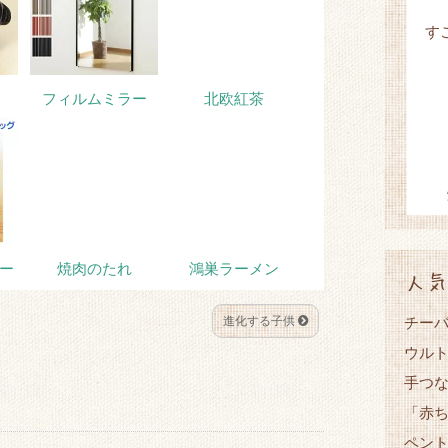
す
フィルムミラー
北欧紅茶
ー
焼肉のたれ
鴻巣ラーメン
人気
チーバ
進化する子供
ウル
手つ
「赤
ペント