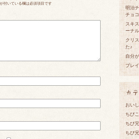
が付いている欄は必須項目です
明治
チョ
スキ
ーナ
クリス
た♪
自分
ブレイ
カテ
おい
ちび
ちび兄
ちび兄