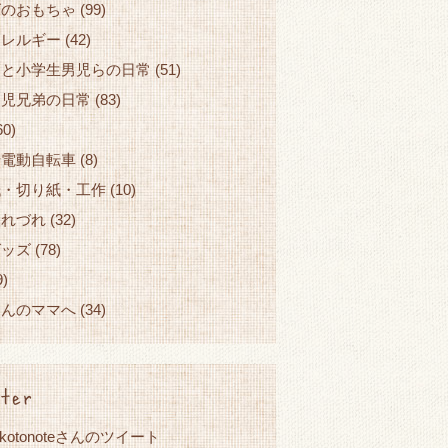
ズのおもちゃ
(99)
アレルギー
(42)
園と小学生男児らの日常
(51)
園児兄弟の日常
(83)
60)
せ電動自転車
(8)
紙・切り紙・工作
(10)
つれづれ
(32)
グッズ
(78)
9)
ゃんのママへ
(34)
ter
okotonoteさんのツイート