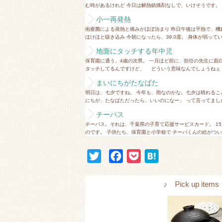
む時があるけれど 今日は解熱鎮痛剤なしで、いけそうです。 
小一再発熱
疱瘡菌による発熱と痛みがほぼ治まり 昨日午後は平熱で、機
ほけほと咳き込み 今朝になったら、39.0度。 身体が弱ってい
地面にタッチする年中児
保育園に通う、4歳の次男。 一月ほど前に、担任の先生に
タッチしてるんですけど、 どういう意味なんでしょうねぇ？」
まいにちがたなばた
明日は、七夕ですね。 今年も、雨なのかな。七夕は晴れるこ
にちが、たなばただったら、いいのになー」 って言ってました
チーパス
チーパス。それは、千葉県の子育て応援サービスカード。 1
のです。 子供たち、保育園と小学校で チーバくんの絵がついた
T
F
P
H
w
a
o
a
i
c
c
t
♪ Pick up i
t
e
k
e
t
b
e
n