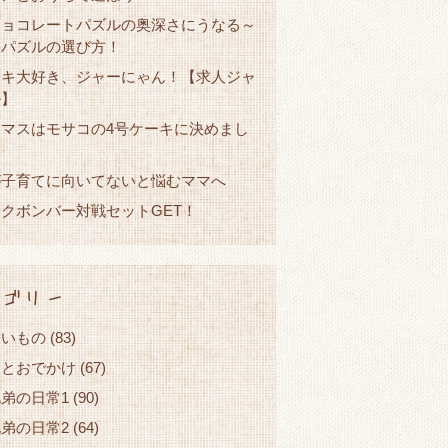
チョコレートパズルの奥深さにうなる～
コパズルの選び方！
スキ大好き、ジャーにゃん！【求人ジャ
ル】
マスはモサコの4号ケーキに決めまし
が子育てに向いてないと悩むママへ
クボンバー対戦セットGET！
ゴリー
しいもの
(83)
ことおでかけ
(67)
弟の日常1
(90)
弟の日常2
(64)