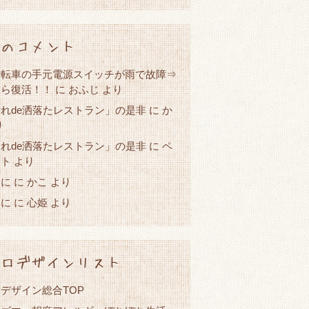
のコメント
自転車の手元電源スイッチが雨で故障⇒
たら復活！！
に
おふじ
より
れde洒落たレストラン」の是非
か
に
り
れde洒落たレストラン」の是非
に
ペ
スト
より
春に
かこ
に
より
春に
心姫
に
より
ロデザインリスト
デザイン総合TOP