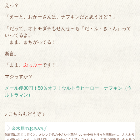
e
o
t
a
えっ？
r
o
「えーと、おかーさんは、ナフキンだと思うけど？」
k
「だって、オトモダチもせんせ～も『だ・ふ・き・ん』って
いってるよ。
まま、まちがってる！」
断言。
「まま、
ぶっぶー
です！」
マジっすか？
メール便80円！50％オフ！ウルトラヒーロー ナフキン（ウ
ルトラマン）
♪ こちらもどうぞ ♪
金木犀のおみやげ
保育園に迎えに行くと、オレンジ色の小さい小花が ついた小枝を持った園児たち。 ふんわり
いい匂いがします。 お迎え口に、小枝がたくさん積んであります。 工事の関係で、金木犀の