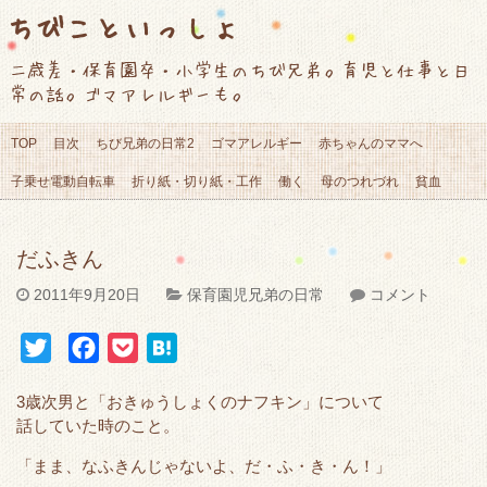
ちびこといっしょ
二歳差・保育園卒・小学生のちび兄弟。育児と仕事と日
常の話。ゴマアレルギーも。
TOP
目次
ちび兄弟の日常2
ゴマアレルギー
赤ちゃんのママへ
子乗せ電動自転車
折り紙・切り紙・工作
働く
母のつれづれ
貧血
だふきん
2011年9月20日
保育園児兄弟の日常
コメント
T
F
P
H
w
a
o
a
3歳次男と「おきゅうしょくのナフキン」について
i
c
c
t
話していた時のこと。
t
e
k
e
「まま、なふきんじゃないよ、だ・ふ・き・ん！」
t
b
e
n