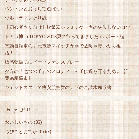
ペントンとおうちで遊ぼう♪
ウルトラマン折り紙
【初心者さん向け】炊飯器シフォンケーキの失敗しないコツ
トミカ博 in TOKYO 2013夏に行ってきました♪レポート編
電動自転車の手元電源スイッチが雨で故障⇒乾いたら復
活！！
敏感乾燥肌にビーソフテンスプレー
夕方の「七つの子」のメロディー～子供達を守るために【千
葉県船橋市】
ジェットスター？格安航空券のナゾのご請求領収書
カテゴリー
おいしいもの
(83)
ちびことおでかけ
(67)