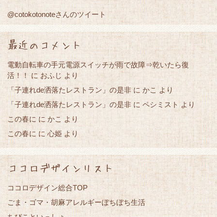
@cotokotonoteさんのツイート
最近のコメント
電動自転車の手元電源スイッチが雨で故障⇒乾いたら復
活！！
に
おふじ
より
「子連れde洒落たレストラン」の是非
かこ
に
より
「子連れde洒落たレストラン」の是非
に
ペシミスト
より
この春に
かこ
に
より
この春に
心姫
に
より
ココロデザインリスト
ココロデザイン総合TOP
ごま・ゴマ・胡麻アレルギーぼちぼち生活
ちびこといっしょ