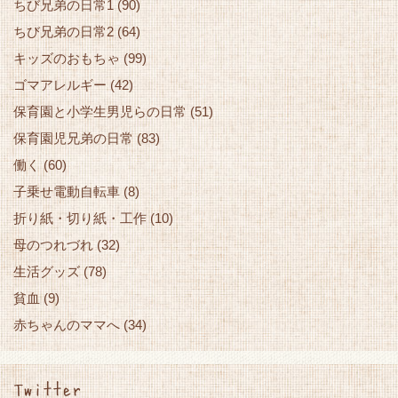
ちび兄弟の日常1
(90)
ちび兄弟の日常2
(64)
キッズのおもちゃ
(99)
ゴマアレルギー
(42)
保育園と小学生男児らの日常
(51)
保育園児兄弟の日常
(83)
働く
(60)
子乗せ電動自転車
(8)
折り紙・切り紙・工作
(10)
母のつれづれ
(32)
生活グッズ
(78)
貧血
(9)
赤ちゃんのママへ
(34)
Twitter