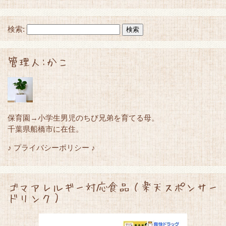
検索:
管理人:かこ
保育園→小学生男児のちび兄弟を育てる母。
千葉県船橋市に在住。
♪ プライバシーポリシー ♪
ゴマアレルギー対応食品（楽天スポンサー
ドリンク）