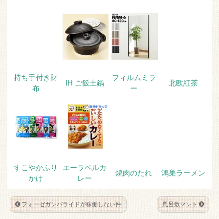
t
e
k
e
t
b
e
n
e
o
t
a
r
o
k
持ち手付き財
フィルムミラ
IH ご飯土鍋
北欧紅茶
布
ー
すこやかふり
エーラベルカ
焼肉のたれ
鴻巣ラーメン
かけ
レー
フォーゼガンバライドが稼働しない件
風呂敷マント