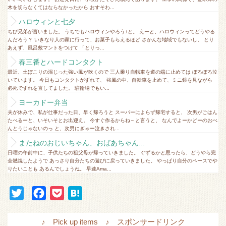
木を切らなくてはならなかったから おすそわ...
ハロウィンと七夕
ちび兄弟が言いました。 うちでもハロウィンやろう♪と。 えーと、ハロウィンってどうやる
んだろう？ いきなり人の家に行って、お菓子もらえるほど さかんな地域でもないし。 とり
あえず、風呂敷マントをつけて 「とりっ...
春三番とハードコンタクト
最近、土ぼこりの混じった強い風が吹くので 三人乗り自転車を道の端に止めては ぼろぼろ泣
いています。 今日もコンタクトがずれて、 強風の中、自転車を止めて、ミニ鏡を見ながら
必死でずれを直してました。 駐輪場でもい...
ヨーカドー弁当
夫が休みで、私が仕事だった日、早く帰ろうと スーパーによらず帰宅すると、 次男がごはん
たべるーと、いそいそとお出迎え。 今すぐ作るからね～と言うと、 なんでよーかどーのおべ
んとうじゃないのっ と、次男にぎゃー泣きされ...
またねのおじいちゃん、おばあちゃん...
日曜の午前中に、子供たちの祖父母が帰っていきました。 ぐずるかと思ったら、どうやら完
全燃焼したようで あっさり自分たちの遊びに戻っていきました。 やっぱり自分のペースでや
りたいことも あるんでしょうね。 早速Ama...
T
F
P
H
w
a
o
a
i
c
c
t
♪ Pick up items ♪ スポンサードリンク