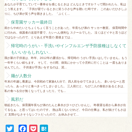
あなたが子育てしていて一番幸せを感じるときは どんなときですか？って聞かれたら、私は
こう答えます。 「子供が寝ているときに笑う小さな声を聴いた時です」 このあいだひさしぶ
りに、ちび弟が笑う声を聴きました。 「ぷくく...
保育園サッカー最終日
前からやめたいとちょくちょく言うことがあった、年長ちび弟の サッカー教室。 保育時間中
に行われ、保護者の送迎不要で、たいへん便利な スクールでした。 泣くほどイヤと言うほど
ではなかったので、とりあえず年度の 最後までは...
帰宅時のうがい・手洗いやインフルエンザ予防接種はしなくて
もいいかもしれない...
我が家の子供達は、昨年、2012年の夏頃から、帰宅時の うがい手洗いはしていません。もう
一年半くらい経ちます。 そして、その間、病気にかかって小児科に行くことは 一度もありま
せんでした。 子供達が手洗いをするのは、泥...
麺が人数分
年末の年越し蕎麦は、今回初めて家族4人分で、四人前をゆでてみました。 多いかなーと思
ったら、あっさりと食べきってしまいました。 三人前だと、ちび二人の食欲があるときは、
私の食べる分が無くなってしまったり。でも...
風邪だ
朝起きたら、保育園年長ちび弟のたんと鼻水が少々ひどいかんじ。 昨夜寝る前から鼻水が出
てるなぁ、と思ってはいたのです。 熱は高くないけれど、今日の仕事は、私が抜けてもさほ
ど 支障がなさそうなシフトだったので、お休みさせて...
T
F
P
H