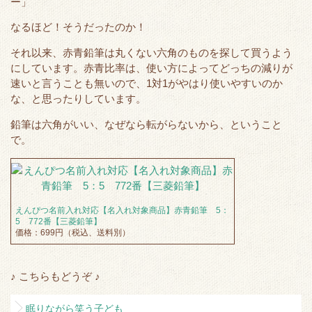
ー」
e
o
t
a
r
o
なるほど！そうだったのか！
k
それ以来、赤青鉛筆は丸くない六角のものを探して買うよう
にしています。赤青比率は、使い方によってどっちの減りが
速いと言うことも無いので、1対1がやはり使いやすいのか
な、と思ったりしています。
鉛筆は六角がいい、なぜなら転がらないから、ということ
で。
えんぴつ名前入れ対応【名入れ対象商品】赤青鉛筆 5：
5 772番【三菱鉛筆】
価格：699円（税込、送料別）
♪ こちらもどうぞ ♪
眠りながら笑う子ども