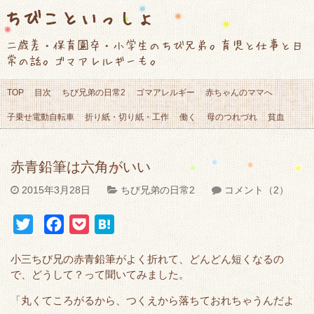
ちびこといっしょ
二歳差・保育園卒・小学生のちび兄弟。育児と仕事と日
常の話。ゴマアレルギーも。
TOP
目次
ちび兄弟の日常2
ゴマアレルギー
赤ちゃんのママへ
子乗せ電動自転車
折り紙・切り紙・工作
働く
母のつれづれ
貧血
赤青鉛筆は六角がいい
2015年3月28日
ちび兄弟の日常2
コメント（2）
T
F
P
H
w
a
o
a
小三ちび兄の赤青鉛筆がよく折れて、どんどん短くなるの
i
c
c
t
で、どうして？って聞いてみました。
t
e
k
e
「丸くてころがるから、つくえから落ちておれちゃうんだよ
t
b
e
n