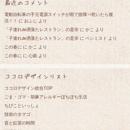
最近のコメント
電動自転車の手元電源スイッチが雨で故障⇒乾いたら復
活！！
に
おふじ
より
「子連れde洒落たレストラン」の是非
かこ
に
より
「子連れde洒落たレストラン」の是非
に
ペシミスト
より
この春に
かこ
に
より
この春に
心姫
に
より
ココロデザインリスト
ココロデザイン総合TOP
ごま・ゴマ・胡麻アレルギーぼちぼち生活
ちびこといっしょ
技術のタマゴ
音と紅茶の時間