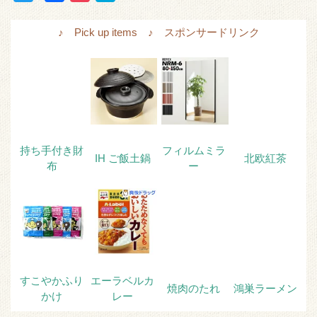
w
a
o
a
i
c
c
t
♪ Pick up items ♪ スポンサードリンク
t
e
k
e
t
b
e
n
e
o
t
a
r
o
k
持ち手付き財
フィルムミラ
IH ご飯土鍋
北欧紅茶
布
ー
すこやかふり
エーラベルカ
焼肉のたれ
鴻巣ラーメン
かけ
レー