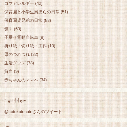
ゴマアレルギー
(42)
保育園と小学生男児らの日常
(51)
保育園児兄弟の日常
(83)
働く
(60)
子乗せ電動自転車
(8)
折り紙・切り紙・工作
(10)
母のつれづれ
(32)
生活グッズ
(78)
貧血
(9)
赤ちゃんのママへ
(34)
Twitter
@cotokotonoteさんのツイート