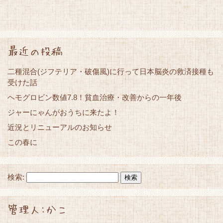
最近の投稿
二種混合(ジフテリア・破傷風)に行って日本脳炎の救済接種も
受けた話
ヘモグロビン数値7.8！貧血治療・改善からの一年後
ジャーにゃんがおうちに来たよ！
近況とリニューアルのお知らせ
この春に
検索:
管理人:かこ