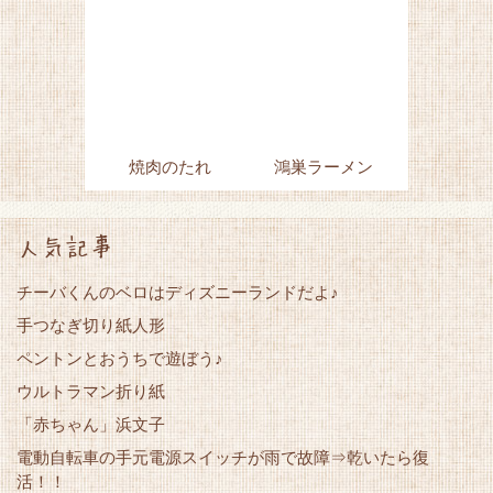
焼肉のたれ
鴻巣ラーメン
人気記事
チーバくんのベロはディズニーランドだよ♪
手つなぎ切り紙人形
ペントンとおうちで遊ぼう♪
ウルトラマン折り紙
「赤ちゃん」浜文子
電動自転車の手元電源スイッチが雨で故障⇒乾いたら復
活！！