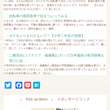
つい先日、小三ちび兄のサッカークラブに自転車で 向かっていたのですが、坂道の途中で銀
杏が強い あの異臭を放っていました。 坂道を上りきったところで、ちび兄が、 「ぎんなん
のおちるきせつになったんだねー」って 言いました...
自転車の後部座席で目をつぶってみる...
ときどき、ちび弟がやっている、目をつぶって自分の 居場所を感じるゲームのようなもの。
保育園までの道のりは、子乗せ電動自転車に乗って、 片道10分ちょっと。 途中で急な坂があ
ったり、曲がったり、踏切を越えたり。 後部...
ボクをふりまわさないで！【小学二年生の宿題】...
一年生や、二年生の前半より宿題の量が増えています。 音読・九九は毎日。それにドリル二
つか、プリント一枚。 昨冬のように、泣きながら何時間も消しゴムで ごしごし消して、書い
て、消して、ノートが破れてしまい ギャーと泣く、...
二種混合(ジフテリア・破傷風)に行って日本脳炎の救済接種も
受けた話...
小学6年生ちび兄のジフテリア・破傷風の二種混合の予防接種(11〜12歳で接種)を受けに、久
しぶりに小児科に行ってきました。 ちび兄は注射は痛いからヤダと言っていましたが、クラ
スの友達の大半が受けたと聞いて、行かなく...
T
F
P
H
w
a
o
a
i
c
c
t
♪ Pick up items ♪ スポンサードリンク
t
e
k
e