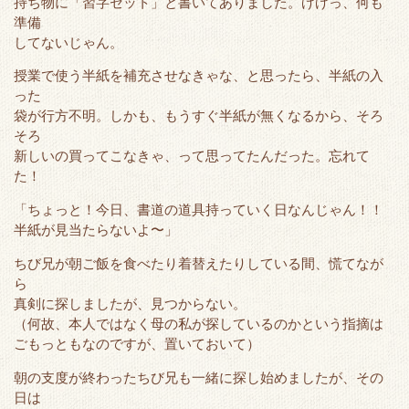
持ち物に「習字セット」と書いてありました。げげっ、何も
e
o
t
a
準備
r
o
してないじゃん。
k
授業で使う半紙を補充させなきゃな、と思ったら、半紙の入
った
袋が行方不明。しかも、もうすぐ半紙が無くなるから、そろ
そろ
新しいの買ってこなきゃ、って思ってたんだった。忘れて
た！
「ちょっと！今日、書道の道具持っていく日なんじゃん！！
半紙が見当たらないよ〜」
ちび兄が朝ご飯を食べたり着替えたりしている間、慌てなが
ら
真剣に探しましたが、見つからない。
（何故、本人ではなく母の私が探しているのかという指摘は
ごもっともなのですが、置いておいて）
朝の支度が終わったちび兄も一緒に探し始めましたが、その
日は