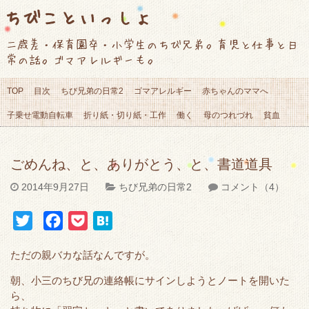
ちびこといっしょ
二歳差・保育園卒・小学生のちび兄弟。育児と仕事と日
常の話。ゴマアレルギーも。
TOP
目次
ちび兄弟の日常2
ゴマアレルギー
赤ちゃんのママへ
子乗せ電動自転車
折り紙・切り紙・工作
働く
母のつれづれ
貧血
ごめんね、と、ありがとう、と、書道道具
2014年9月27日
ちび兄弟の日常2
コメント（4）
T
F
P
H
w
a
o
a
ただの親バカな話なんですが。
i
c
c
t
t
e
k
e
朝、小三のちび兄の連絡帳にサインしようとノートを開いた
ら、
t
b
e
n