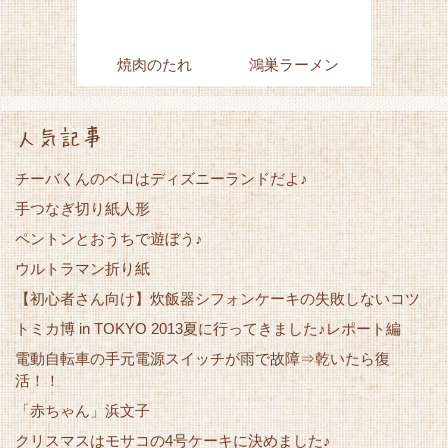
焼肉のたれ
鴻巣ラーメン
人気記事
チーバくんのベロはディズニーランドだよ♪
手つなぎ切り紙人形
ペントンとおうちで遊ぼう♪
ウルトラマン折り紙
【初心者さん向け】炊飯器シフォンケーキの失敗しないコツ
トミカ博 in TOKYO 2013夏に行ってきました♪レポート編
電動自転車の手元電源スイッチが雨で故障⇒乾いたら復
活！！
「赤ちゃん」浜文子
クリスマスはモサコの4号ケーキに決めました♪