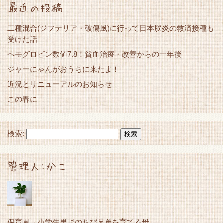
最近の投稿
二種混合(ジフテリア・破傷風)に行って日本脳炎の救済接種も
受けた話
ヘモグロビン数値7.8！貧血治療・改善からの一年後
ジャーにゃんがおうちに来たよ！
近況とリニューアルのお知らせ
この春に
検索:
管理人:かこ
保育園→小学生男児のちび兄弟を育てる母。