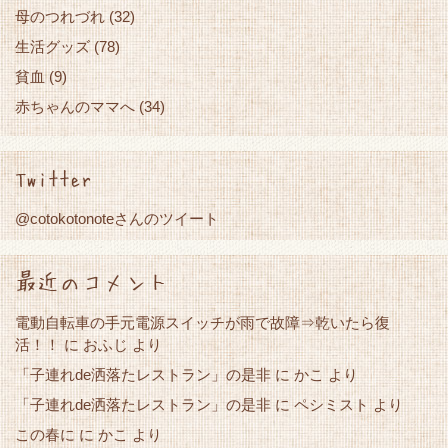
母のつれづれ
(32)
生活グッズ
(78)
貧血
(9)
赤ちゃんのママへ
(34)
Twitter
@cotokotonoteさんのツイート
最近のコメント
電動自転車の手元電源スイッチが雨で故障⇒乾いたら復
活！！
に
おふじ
より
「子連れde洒落たレストラン」の是非
かこ
に
より
「子連れde洒落たレストラン」の是非
に
ペシミスト
より
この春に
かこ
に
より