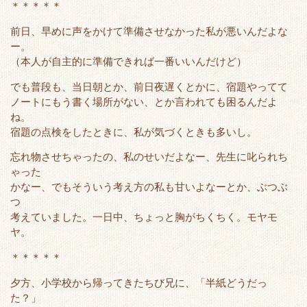
＊＊＊＊＊
前日、早めに声をかけて準備させなかった私が悪いんだよな
ー。
（本人が自主的に準備できれば一番いいんだけど）
でも普段も、当日朝とか、前日夜遅くとかに、宿題やってて
ノートにもう書く場所がない、とか言われても困るんだよ
ね。
宿題の点検をしたときに、私が気づくときも多いし。
忘れ物させちゃったの、私のせいだよなー、先生に叱られち
ゃった
かなー、でもそういう考え方の私も甘いよなーとか、ぶつぶ
つ
考えていました。一日中、ちょっと胸がちくちく。モヤモ
ヤ。
＊＊＊＊＊
夕方、小学校から帰ってきたちび兄に、「半紙どうだっ
た？」