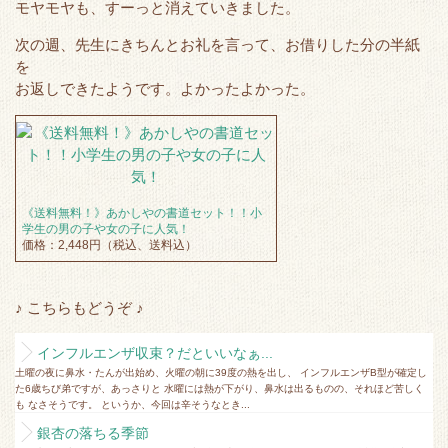
モヤモヤも、すーっと消えていきました。
次の週、先生にきちんとお礼を言って、お借りした分の半紙
を
お返しできたようです。よかったよかった。
《送料無料！》あかしやの書道セット！！小
学生の男の子や女の子に人気！
価格：2,448円（税込、送料込）
♪ こちらもどうぞ ♪
インフルエンザ収束？だといいなぁ...
土曜の夜に鼻水・たんが出始め、火曜の朝に39度の熱を出し、 インフルエンザB型が確定し
た6歳ちび弟ですが、あっさりと 水曜には熱が下がり、鼻水は出るものの、それほど苦しく
も なさそうです。 というか、今回は辛そうなとき...
銀杏の落ちる季節