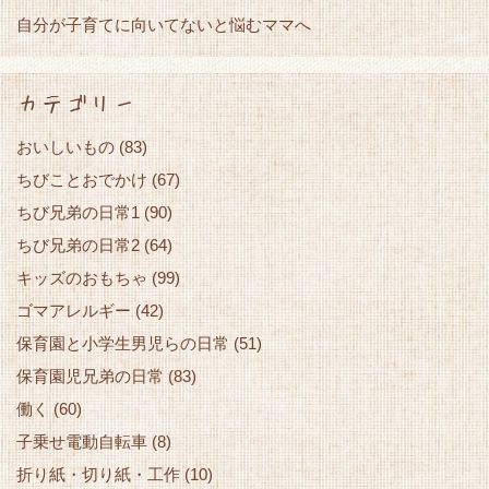
自分が子育てに向いてないと悩むママへ
カテゴリー
おいしいもの
(83)
ちびことおでかけ
(67)
ちび兄弟の日常1
(90)
ちび兄弟の日常2
(64)
キッズのおもちゃ
(99)
ゴマアレルギー
(42)
保育園と小学生男児らの日常
(51)
保育園児兄弟の日常
(83)
働く
(60)
子乗せ電動自転車
(8)
折り紙・切り紙・工作
(10)