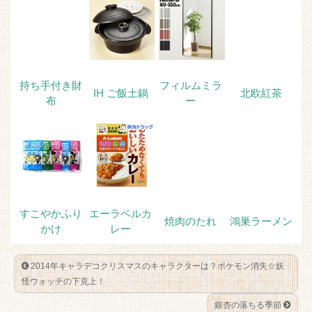
t
b
e
n
e
o
t
a
r
o
k
持ち手付き財
フィルムミラ
IH ご飯土鍋
北欧紅茶
布
ー
すこやかふり
エーラベルカ
焼肉のたれ
鴻巣ラーメン
かけ
レー
2014年キャラデコクリスマスのキャラクターは？ポケモン消失☆妖
怪ウォッチの下克上！
銀杏の落ちる季節