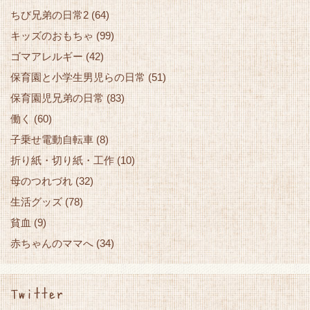
ちび兄弟の日常2
(64)
キッズのおもちゃ
(99)
ゴマアレルギー
(42)
保育園と小学生男児らの日常
(51)
保育園児兄弟の日常
(83)
働く
(60)
子乗せ電動自転車
(8)
折り紙・切り紙・工作
(10)
母のつれづれ
(32)
生活グッズ
(78)
貧血
(9)
赤ちゃんのママへ
(34)
Twitter