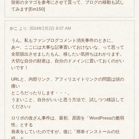
技術のタマゴを参考にさせて貰って、ブログの移動も試し
てみます[Em150]
かこ
より:
2014年2月2日 8:07 AM
うん。私もファンブログコメント消失事件のときに、
あー、ここには大事な記事置いておけないな、って思って
全部脱出させましたもん、移したい気持ちはわかります。
大切な自分の財産は、自分のドメインに置いておくのがい
いです！
URLと、内部リンク、アフィリエイトリンクの問題は頭の
痛い
ところだったりします・・・。
うまいこと、自分がいいと思う方法で、試しつつ移設して
ください♪
ロリポの改ざん事件は、最初、原因を「WordPressの脆弱
性」とする
発表をしていたのですが、後に「簡単インストールの仕
様」と