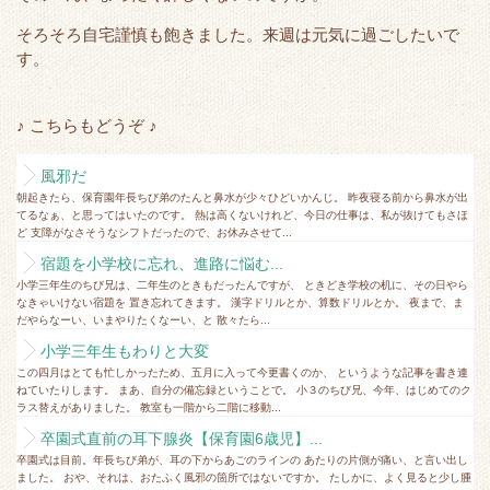
そろそろ自宅謹慎も飽きました。来週は元気に過ごしたいで
す。
♪ こちらもどうぞ ♪
風邪だ
朝起きたら、保育園年長ちび弟のたんと鼻水が少々ひどいかんじ。 昨夜寝る前から鼻水が出
てるなぁ、と思ってはいたのです。 熱は高くないけれど、今日の仕事は、私が抜けてもさほ
ど 支障がなさそうなシフトだったので、お休みさせて...
宿題を小学校に忘れ、進路に悩む...
小学三年生のちび兄は、二年生のときもだったんですが、 ときどき学校の机に、その日やら
なきゃいけない宿題を 置き忘れてきます。 漢字ドリルとか、算数ドリルとか。 夜まで、ま
だやらなーい、いまやりたくなーい、と 散々たら...
小学三年生もわりと大変
この四月はとても忙しかったため、五月に入って今更書くのか、 というような記事を書き連
ねていたりします。 まあ、自分の備忘録ということで。 小３のちび兄、今年、はじめてのク
ラス替えがありました。 教室も一階から二階に移動...
卒園式直前の耳下腺炎【保育園6歳児】...
卒園式は目前。年長ちび弟が、耳の下からあごのラインの あたりの片側が痛い、と言い出し
ました。 おや、それは、おたふく風邪の箇所ではないですか。 たしかに、よく見ると少し腫