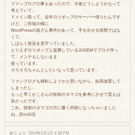
ファンブログの事もあったので、今後どうしようかなって
考えていて、
ドメイン取って、去年ロリポップのサーバー借りたんです
けど、ご存知の様に
WordPressの改ざん事件があって、手を出せる状態ではな
くて、
しばらく状況を見守っていました。
とりえずロリポップと提携しているJUGEMでブログ作っ
て、メンテもしないまま
使っています。
そろそろちゃんとしたいなって思っています。
ファンブログも移転しようかと思いながら、結局放置して
しまったし…
もっと早くかこさんの技術のタマゴを参考にさせて貰えば
良かったです。
これ、技術のタマゴの方に書く内容になっちゃいました
ね…[Em163]
かこ
より:
2014年2月1日 4:28 PM