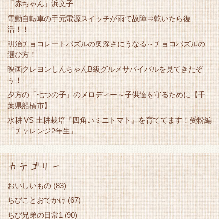
「赤ちゃん」浜文子
電動自転車の手元電源スイッチが雨で故障⇒乾いたら復
活！！
明治チョコレートパズルの奥深さにうなる～チョコパズルの
選び方！
映画クレヨンしんちゃんB級グルメサバイバルを見てきたぞ
ぅ！
夕方の「七つの子」のメロディー～子供達を守るために【千
葉県船橋市】
水耕 VS 土耕栽培『四角いミニトマト』を育ててます！受粉編
「チャレンジ2年生」
カテゴリー
おいしいもの
(83)
ちびことおでかけ
(67)
ちび兄弟の日常1
(90)