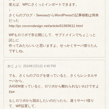
使えば、WPにさくっとインポートできます。
↓
さくらのブログ・SeesaaからWordPressの記事移動は簡単
だった
http://pc.cocorodesign.net/article/61969611.html
WPもロリポで非公開にして、サブドメインでちょこっと
試しに
作ってみたらいいと思いますよ。せっかくサーバ借りたん
ですしね。
かこ
より:
2014年2月1日 4:40 PM
でも、さくらのブログを使っていると、さくらレンタルサ
ーバから、
JUGEM使っていると、ロリポから離れられないわけですよ
ねw
もしロリポから脱出したいのだったら、違うサーバ借り
て、WP設置して、