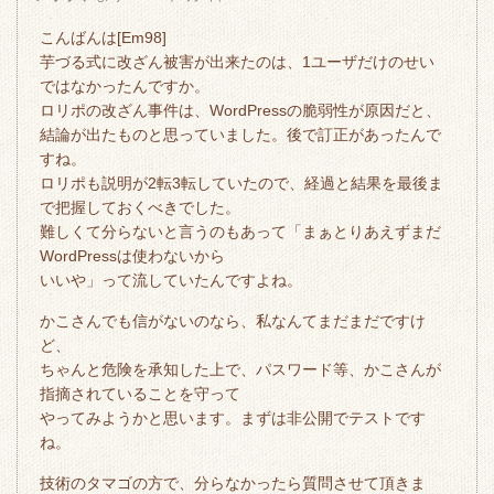
こんばんは[Em98]
芋づる式に改ざん被害が出来たのは、1ユーザだけのせい
ではなかったんですか。
ロリポの改ざん事件は、WordPressの脆弱性が原因だと、
結論が出たものと思っていました。後で訂正があったんで
すね。
ロリポも説明が2転3転していたので、経過と結果を最後ま
で把握しておくべきでした。
難しくて分らないと言うのもあって「まぁとりあえずまだ
WordPressは使わないから
いいや」って流していたんですよね。
かこさんでも信がないのなら、私なんてまだまだですけ
ど、
ちゃんと危険を承知した上で、パスワード等、かこさんが
指摘されていることを守って
やってみようかと思います。まずは非公開でテストです
ね。
技術のタマゴの方で、分らなかったら質問させて頂きま