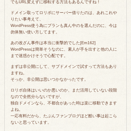
でもURL変えずに移転する方法もあるんですね！
ドメイン取ってロリポにサーバー借りたのは、あれこれや
りたい事考えて、
WordPress使う為にプランも真ん中のを選んだのに、今は
勿体無い使い方してます。
あの改ざん事件は本当に衝撃的でした[Em162]
WordPressは簡単そうなのに、素人が手を出すと他の人に
まで迷惑かけそうで心配です。
まずは非公開にして、サブドメインで試すって方法もあり
ますね。
そっか、非公開は思いつかなかったです。
ロリポ自体はいいのか悪いのか、まだ活用していない段階
なので全然分らないですが、
独自ドメインなら、不都合があった時は楽に移動できます
よね。
一応有料だから、たぶんファンブログほど酷い事は起こら
ないと思っています。