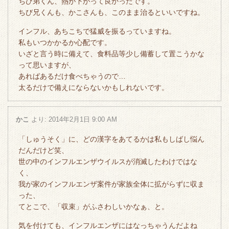
ちび弟くん、熱が下がって良かったです。
ちび兄くんも、かこさんも、このまま治るといいですね。
インフル、あちこちで猛威を振るっていますね。
私もいつかかるか心配です。
いざと言う時に備えて、食料品等少し備蓄して置こうかな
って思いますが、
あればあるだけ食べちゃうので…
太るだけで備えにならないかもしれないです。
かこ
より:
2014年2月1日 9:00 AM
「しゅうそく」に、どの漢字をあてるかは私もしばし悩ん
だんだけど笑、
世の中のインフルエンザウイルスが消滅したわけではな
く、
我が家のインフルエンザ案件が家族全体に拡がらずに収ま
った、
てとこで、「収束」がふさわしいかなぁ、と。
気を付けても、インフルエンザにはなっちゃうんだよね