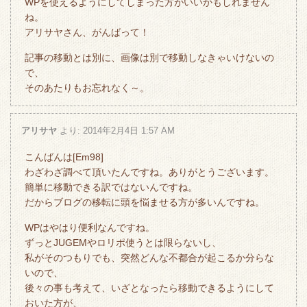
WPを使えるようにしてしまった方がいいかもしれません
ね。
アリサヤさん、がんばって！
記事の移動とは別に、画像は別で移動しなきゃいけないの
で、
そのあたりもお忘れなく～。
アリサヤ
より:
2014年2月4日 1:57 AM
こんばんは[Em98]
わざわざ調べて頂いたんですね。ありがとうございます。
簡単に移動できる訳ではないんですね。
だからブログの移転に頭を悩ませる方が多いんですね。
WPはやはり便利なんですね。
ずっとJUGEMやロリポ使うとは限らないし、
私がそのつもりでも、突然どんな不都合が起こるか分らな
いので、
後々の事も考えて、いざとなったら移動できるようにして
おいた方が、