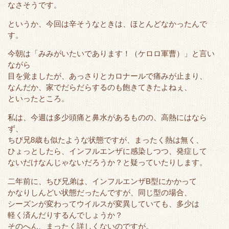
なさそうです。
e
o
t
a
r
o
というか、今回は辛そうなときは、ほとんどなかったんで
k
す。
今朝は「みみがいたいであります！（ケロロ軍曹）」と言い
ながら
目を覚ましたが、あっさりとカロナールで痛みが止まり、
なんだか、家でだらだらするのも飽きてきたよねぇ、
といったところ。
私は、今週は多少頭痛と鼻水があるものの、高熱にはなら
ず、
ちび兄8歳も似たような状態ですが、まったく熱は無く、
ひょっとしたら、インフルエンザに感染しつつ、発症して
ないだけなんじゃないだろうか？と疑っていたりします。
二年前に、ちび兄弟は、インフルエンザB型にかかって
かなりしんどい状態だったんですが、同じ型の場合、
シーズンが変わってウイルスが変異していても、多少は
軽く済んだりするんでしょうか？
そのへん、まったく詳しくないのですが。