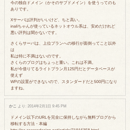
今の独自ドメイン（かそのサブドメイン）を使うってのも
ありです。
Xサーバは評判がいいけど、ちと高い。
inaliちゃんが使っているネットオウル系は、安めだけれど
悪い評判は聞かないです。
さくらサーバは、上位プランへの移行が面倒ってこと以外
は
私は特に不満はないのです。
さくらのブログはちょっと重い。これは不満。
私が今借りてるライトプラン月125円だとデータベースが
使えず
WPの設置ができないので、スタンダードだと500円になり
ますね。
かこ
より:
2014年2月1日 9:45 PM
ドメイン以下のURLを完全に保持しながら無料ブログから
移転する方法・本編