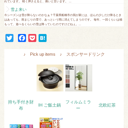
れています。 軽く押さえると、痛いと言います。 ...
雪よ来い
今シーズンは雪が降らないのかなぁ？千葉県船橋市の我が家には、ほんの少しだけ降るとき
はあっても、雨まじりの雪で、あっという間に消えてしまうのです。 毎年、一回くらいは積
もって、遊べるくらいの雪は降っていたのですけどねぇ。...
T
F
P
H
w
a
o
a
i
c
c
t
♪ Pick up items ♪ スポンサードリンク
t
e
k
e
t
b
e
n
e
o
t
a
r
o
k
持ち手付き財
フィルムミラ
IH ご飯土鍋
北欧紅茶
布
ー