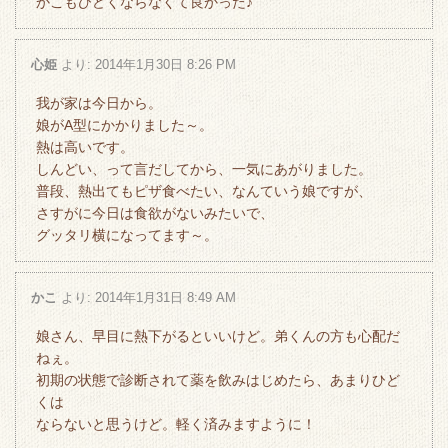
かこもひどくならなくて良かった♪
心姫
より:
2014年1月30日 8:26 PM
我が家は今日から。
娘がA型にかかりました～。
熱は高いです。
しんどい、って言だしてから、一気にあがりました。
普段、熱出てもピザ食べたい、なんていう娘ですが、
さすがに今日は食欲がないみたいで、
グッタリ横になってます～。
かこ
より:
2014年1月31日 8:49 AM
娘さん、早目に熱下がるといいけど。弟くんの方も心配だ
ねぇ。
初期の状態で診断されて薬を飲みはじめたら、あまりひど
くは
ならないと思うけど。軽く済みますように！