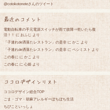
@cotokotonoteさんのツイート
最近のコメント
電動自転車の手元電源スイッチが雨で故障⇒乾いたら復
活！！
に
おふじ
より
「子連れde洒落たレストラン」の是非
かこ
に
より
「子連れde洒落たレストラン」の是非
に
ペシミスト
より
この春に
かこ
に
より
この春に
心姫
に
より
ココロデザインリスト
ココロデザイン総合TOP
ごま・ゴマ・胡麻アレルギーぼちぼち生活
ちびこといっしょ