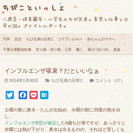
ちびこといっしょ
二歳差・保育園卒・小学生のちび兄弟。育児と仕事と日
常の話。ゴマアレルギーも。
TOP
目次
ちび兄弟の日常2
ゴマアレルギー
赤ちゃんのママへ
子乗せ電動自転車
折り紙・切り紙・工作
働く
母のつれづれ
貧血
インフルエンザ収束？だといいなぁ
2014年1月30日
ちび兄弟の日常2
コメント（17）
T
F
P
H
w
a
o
a
土曜の夜に鼻水・たんが出始め、火曜の朝に39度の熱を出
i
c
c
t
し、
t
e
k
e
インフルエンザB型が確定
した6歳ちび弟ですが、あっさりと
t
b
e
n
水曜には熱が下がり、鼻水は出るものの、それほど苦しくも