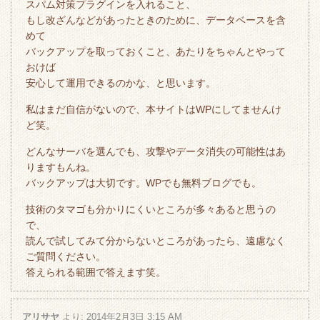
スパム対策プラグインを入れること、
もし改ざんなどがあったときのために、データベースを含
めて
バックアップを取っておくこと、あたりをちゃんとやって
おけば
安心して運用できるのかな、と思います。
私はまだ自信がないので、本サイトはWPにしてませんけ
ど笑。
どんなサーバを選んでも、攻撃やデータ消失の可能性はあ
りますもんね。
バックアップは大切です。WPでも無料ブログでも。
技術のタマゴも分かりにくいところが多々あると思うの
で、
読んで試してみて分からないところがあったら、遠慮なく
ご質問ください。
答えられる範囲で答えます笑。
アリサヤ
より:
2014年2月3日 3:15 AM