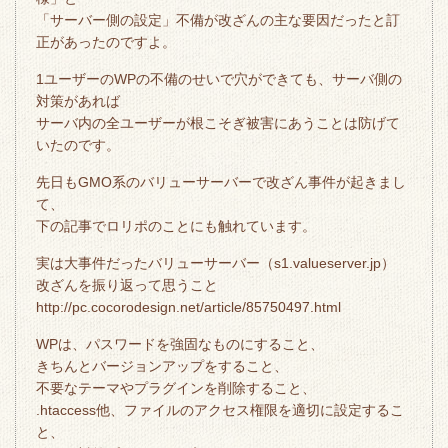
「サーバー側の設定」不備が改ざんの主な要因だったと訂
正があったのですよ。
1ユーザーのWPの不備のせいで穴ができても、サーバ側の
対策があれば
サーバ内の全ユーザーが根こそぎ被害にあうことは防げて
いたのです。
先日もGMO系のバリューサーバーで改ざん事件が起きまし
て、
下の記事でロリポのことにも触れています。
実は大事件だったバリューサーバー（s1.valueserver.jp）
改ざんを振り返って思うこと
http://pc.cocorodesign.net/article/85750497.html
WPは、パスワードを強固なものにすること、
きちんとバージョンアップをすること、
不要なテーマやプラグインを削除すること、
.htaccess他、ファイルのアクセス権限を適切に設定するこ
と、