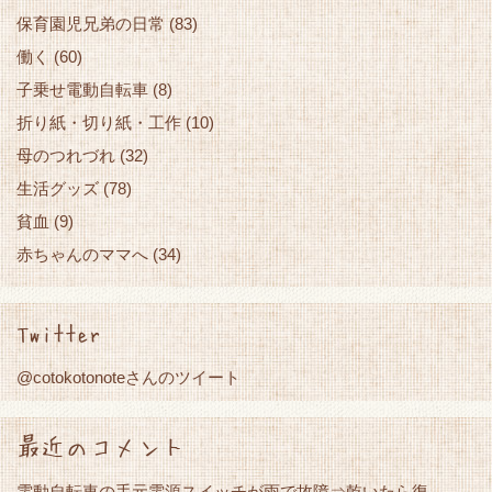
保育園児兄弟の日常
(83)
働く
(60)
子乗せ電動自転車
(8)
折り紙・切り紙・工作
(10)
母のつれづれ
(32)
生活グッズ
(78)
貧血
(9)
赤ちゃんのママへ
(34)
Twitter
@cotokotonoteさんのツイート
最近のコメント
電動自転車の手元電源スイッチが雨で故障⇒乾いたら復