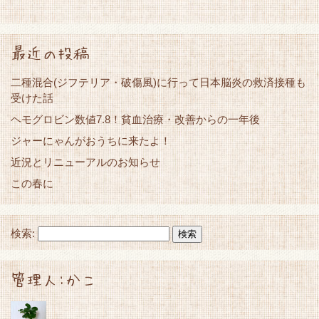
最近の投稿
二種混合(ジフテリア・破傷風)に行って日本脳炎の救済接種も
受けた話
ヘモグロビン数値7.8！貧血治療・改善からの一年後
ジャーにゃんがおうちに来たよ！
近況とリニューアルのお知らせ
この春に
検索:
管理人:かこ