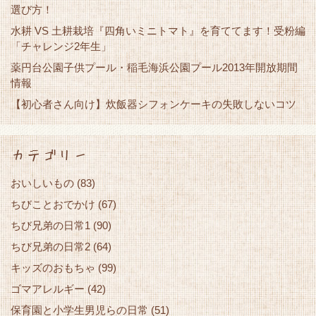
選び方！
水耕 VS 土耕栽培『四角いミニトマト』を育ててます！受粉編
「チャレンジ2年生」
薬円台公園子供プール・稲毛海浜公園プール2013年開放期間
情報
【初心者さん向け】炊飯器シフォンケーキの失敗しないコツ
カテゴリー
おいしいもの
(83)
ちびことおでかけ
(67)
ちび兄弟の日常1
(90)
ちび兄弟の日常2
(64)
キッズのおもちゃ
(99)
ゴマアレルギー
(42)
保育園と小学生男児らの日常
(51)