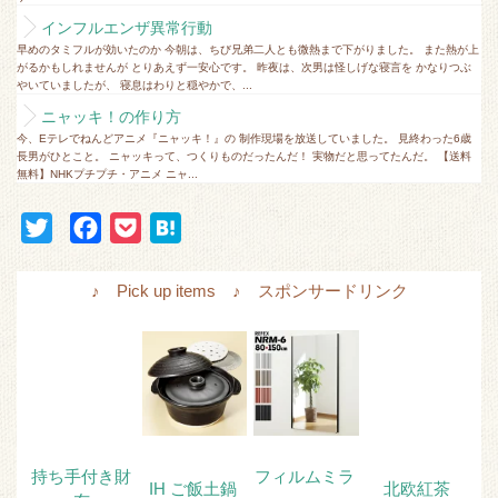
インフルエンザ異常行動
早めのタミフルが効いたのか 今朝は、ちび兄弟二人とも微熱まで下がりました。 また熱が上
がるかもしれませんが とりあえず一安心です。 昨夜は、次男は怪しげな寝言を かなりつぶ
やいていましたが、 寝息はわりと穏やかで、...
ニャッキ！の作り方
今、Eテレでねんどアニメ『ニャッキ！』の 制作現場を放送していました。 見終わった6歳
長男がひとこと。 ニャッキって、つくりものだったんだ！ 実物だと思ってたんだ。 【送料
無料】NHKプチプチ・アニメ ニャ...
T
F
P
H
w
a
o
a
i
c
c
t
♪ Pick up items ♪ スポンサードリンク
t
e
k
e
t
b
e
n
e
o
t
a
r
o
k
持ち手付き財
フィルムミラ
IH ご飯土鍋
北欧紅茶