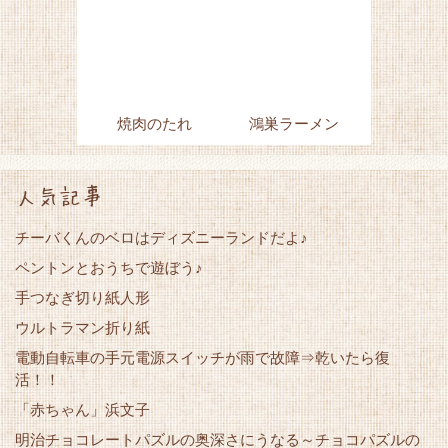
焼肉のたれ
鴻巣ラーメン
人気記事
チーバくんのベロはディズニーランドだよ♪
ペントンとおうちで遊ぼう♪
手つなぎ切り紙人形
ウルトラマン折り紙
電動自転車の手元電源スイッチが雨で故障⇒乾いたら復
活！！
「赤ちゃん」浜文子
明治チョコレートパズルの奥深さにうなる～チョコパズルの