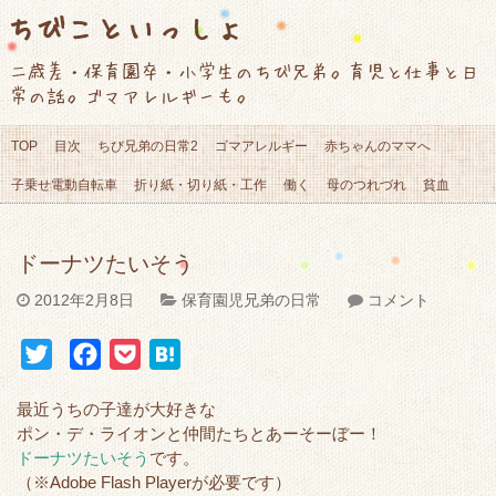
ちびこといっしょ
二歳差・保育園卒・小学生のちび兄弟。育児と仕事と日
常の話。ゴマアレルギーも。
TOP
目次
ちび兄弟の日常2
ゴマアレルギー
赤ちゃんのママへ
子乗せ電動自転車
折り紙・切り紙・工作
働く
母のつれづれ
貧血
ドーナツたいそう
2012年2月8日
保育園児兄弟の日常
コメント
T
F
P
H
w
a
o
a
最近うちの子達が大好きな
i
c
c
t
ポン・デ・ライオンと仲間たちとあーそーぼー！
t
e
k
e
ドーナツたいそう
です。
t
b
e
n
（※Adobe Flash Playerが必要です）