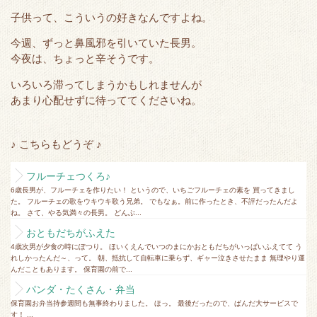
e
o
t
a
子供って、こういうの好きなんですよね。
r
o
今週、ずっと鼻風邪を引いていた長男。
k
今夜は、ちょっと辛そうです。
いろいろ滞ってしまうかもしれませんが
あまり心配せずに待っててくださいね。
♪ こちらもどうぞ ♪
フルーチェつくろ♪
6歳長男が、フルーチェを作りたい！ というので、いちごフルーチェの素を 買ってきまし
た。 フルーチェの歌をウキウキ歌う兄弟。 でもなぁ。前に作ったとき、不評だったんだよ
ね。 さて、やる気満々の長男。 どんぶ...
おともだちがふえた
4歳次男が夕食の時にぽつり。 ほいくえんでいつのまにかおともだちがいっぱいふえてて う
れしかったんだ～、って。 朝、抵抗して自転車に乗らず、ギャー泣きさせたまま 無理やり運
んだこともあります。 保育園の前で...
パンダ・たくさん・弁当
保育園お弁当持参週間も無事終わりました。 ほっ。 最後だったので、ぱんだ大サービスで
す！ ...