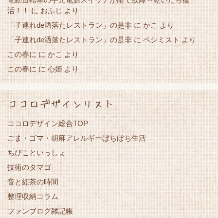
活！！
に
おふじ
より
「子連れde洒落たレストラン」の是非
かこ
に
より
「子連れde洒落たレストラン」の是非
に
ペシミスト
より
この春に
かこ
に
より
この春に
心姫
に
より
ココロデザインリスト
ココロデザイン総合TOP
ごま・ゴマ・胡麻アレルギーぼちぼち生活
ちびこといっしょ
技術のタマゴ
音と紅茶の時間
整理収納コラム
ファンブログ雑記帳