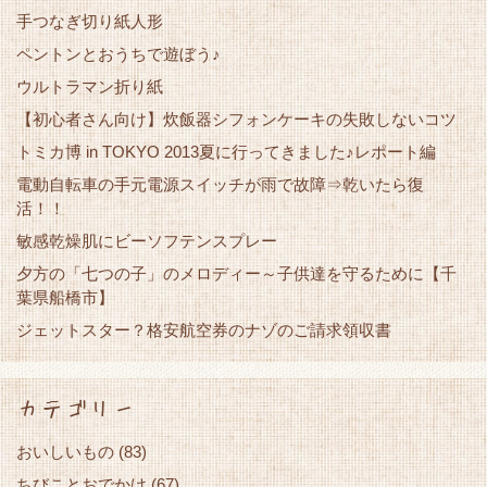
手つなぎ切り紙人形
ペントンとおうちで遊ぼう♪
ウルトラマン折り紙
【初心者さん向け】炊飯器シフォンケーキの失敗しないコツ
トミカ博 in TOKYO 2013夏に行ってきました♪レポート編
電動自転車の手元電源スイッチが雨で故障⇒乾いたら復
活！！
敏感乾燥肌にビーソフテンスプレー
夕方の「七つの子」のメロディー～子供達を守るために【千
葉県船橋市】
ジェットスター？格安航空券のナゾのご請求領収書
カテゴリー
おいしいもの
(83)
ちびことおでかけ
(67)