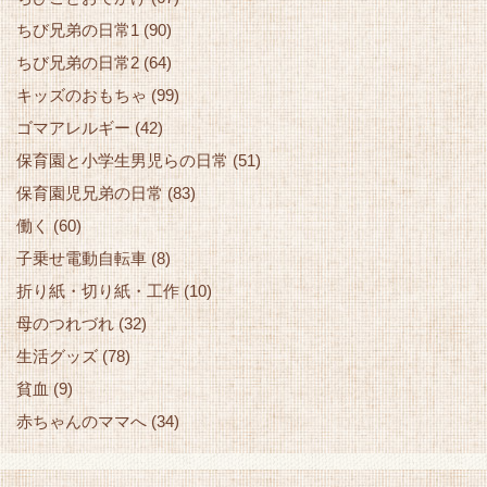
ちび兄弟の日常1
(90)
ちび兄弟の日常2
(64)
キッズのおもちゃ
(99)
ゴマアレルギー
(42)
保育園と小学生男児らの日常
(51)
保育園児兄弟の日常
(83)
働く
(60)
子乗せ電動自転車
(8)
折り紙・切り紙・工作
(10)
母のつれづれ
(32)
生活グッズ
(78)
貧血
(9)
赤ちゃんのママへ
(34)