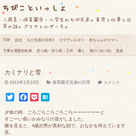
ちびこといっしょ
二歳差・保育園卒・小学生のちび兄弟。育児と仕事と日
常の話。ゴマアレルギーも。
TOP
目次
ちび兄弟の日常2
ゴマアレルギー
赤ちゃんのママへ
子乗せ電動自転車
折り紙・切り紙・工作
働く
母のつれづれ
貧血
カミナリと雪
2012年1月23日
保育園児兄弟の日常
コメント
T
F
P
H
w
a
o
a
夕食の時、ごろごろごろごろごろーーーーーーと
i
c
c
t
すごーい長いかみなりの音がしました。
t
e
k
e
横を見ると、4歳次男が真剣な顔で、おなかを抑えています
t
b
e
n
笑。