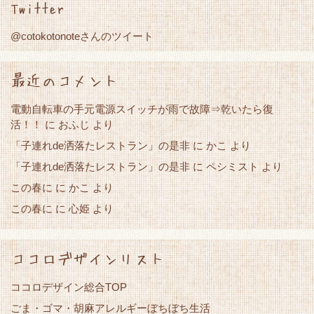
Twitter
@cotokotonoteさんのツイート
最近のコメント
電動自転車の手元電源スイッチが雨で故障⇒乾いたら復
活！！
に
おふじ
より
「子連れde洒落たレストラン」の是非
かこ
に
より
「子連れde洒落たレストラン」の是非
に
ペシミスト
より
この春に
かこ
に
より
この春に
心姫
に
より
ココロデザインリスト
ココロデザイン総合TOP
ごま・ゴマ・胡麻アレルギーぼちぼち生活