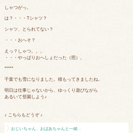
e
o
t
a
しゃつがっ。
r
o
は？・・・Tシャツ？
k
シャツ、とられてない？
・・・おへそ？
えっ？しゃつ。。。
・・・やっぱりおへしょだった（照）。
*****
千葉でも雪になりました。積もってきましたね。
明日は仕事じゃないから、ゆっくり遊びながら
あるいて登園しよう♪
♪ こちらもどうぞ ♪
おじいちゃん、おばあちゃんと一緒...