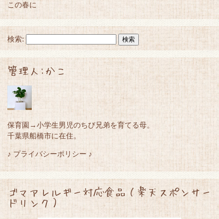
この春に
検索:
管理人:かこ
保育園→小学生男児のちび兄弟を育てる母。
千葉県船橋市に在住。
♪ プライバシーポリシー ♪
ゴマアレルギー対応食品（楽天スポンサー
ドリンク）