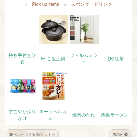
i
c
c
t
♪ Pick up items ♪ スポンサードリンク
t
e
k
e
t
b
e
n
e
o
t
a
r
o
k
持ち手付き財
フィルムミラ
IH ご飯土鍋
北欧紅茶
布
ー
すこやかふり
エーラベルカ
焼肉のたれ
鴻巣ラーメン
かけ
レー
ペルセウス＆RSゲット☆
雪の朝