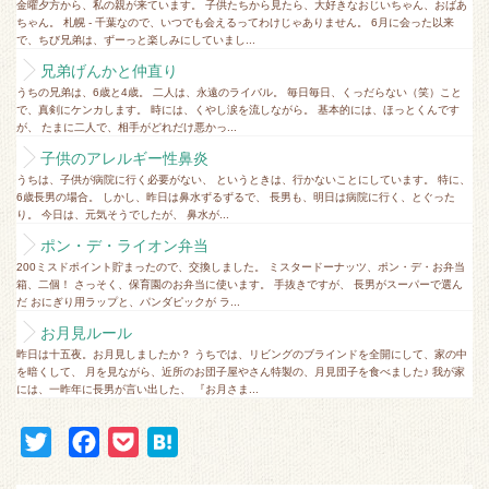
金曜夕方から、私の親が来ています。 子供たちから見たら、大好きなおじいちゃん、おばあ
ちゃん。 札幌 - 千葉なので、いつでも会えるってわけじゃありません。 6月に会った以来
で、ちび兄弟は、ずーっと楽しみにしていまし...
兄弟げんかと仲直り
うちの兄弟は、6歳と4歳。 二人は、永遠のライバル。 毎日毎日、くっだらない（笑）こと
で、真剣にケンカします。 時には、くやし涙を流しながら。 基本的には、ほっとくんです
が、 たまに二人で、相手がどれだけ悪かっ...
子供のアレルギー性鼻炎
うちは、子供が病院に行く必要がない、 というときは、行かないことにしています。 特に、
6歳長男の場合。 しかし、昨日は鼻水ずるずるで、 長男も、明日は病院に行く、とぐった
り。 今日は、元気そうでしたが、 鼻水が...
ポン・デ・ライオン弁当
200ミスドポイント貯まったので、交換しました。 ミスタードーナッツ、ポン・デ・お弁当
箱、二個！ さっそく、保育園のお弁当に使います。 手抜きですが、 長男がスーパーで選ん
だ おにぎり用ラップと、パンダピックが ラ...
お月見ルール
昨日は十五夜。お月見しましたか？ うちでは、リビングのブラインドを全開にして、家の中
を暗くして、 月を見ながら、近所のお団子屋やさん特製の、月見団子を食べました♪ 我が家
には、一昨年に長男が言い出した、 『お月さま...
T
F
P
H
w
a
o
a