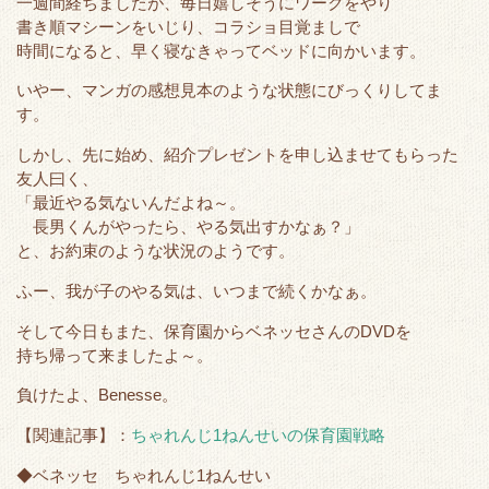
一週間経ちましたが、毎日嬉しそうにワークをやり
e
o
t
a
書き順マシーンをいじり、コラショ目覚ましで
r
o
時間になると、早く寝なきゃってベッドに向かいます。
k
いやー、マンガの感想見本のような状態にびっくりしてま
す。
しかし、先に始め、紹介プレゼントを申し込ませてもらった
友人曰く、
「最近やる気ないんだよね～。
長男くんがやったら、やる気出すかなぁ？」
と、お約束のような状況のようです。
ふー、我が子のやる気は、いつまで続くかなぁ。
そして今日もまた、保育園からベネッセさんのDVDを
持ち帰って来ましたよ～。
負けたよ、Benesse。
【関連記事】：
ちゃれんじ1ねんせいの保育園戦略
◆ベネッセ ちゃれんじ1ねんせい