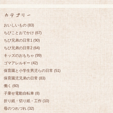
カテゴリー
おいしいもの
(83)
ちびことおでかけ
(67)
ちび兄弟の日常1
(90)
ちび兄弟の日常2
(64)
キッズのおもちゃ
(99)
ゴマアレルギー
(42)
保育園と小学生男児らの日常
(51)
保育園児兄弟の日常
(83)
働く
(60)
子乗せ電動自転車
(8)
折り紙・切り紙・工作
(10)
母のつれづれ
(32)