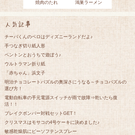
焼肉のたれ
鴻巣ラーメン
人気記事
チーバくんのベロはディズニーランドだよ♪
手つなぎ切り紙人形
ペントンとおうちで遊ぼう♪
ウルトラマン折り紙
「赤ちゃん」浜文子
明治チョコレートパズルの奥深さにうなる～チョコパズルの
選び方！
電動自転車の手元電源スイッチが雨で故障⇒乾いたら復
活！！
ブレイクボンバー対戦セットGET！
クリスマスはモサコの4号ケーキに決めました♪
敏感乾燥肌にビーソフテンスプレー