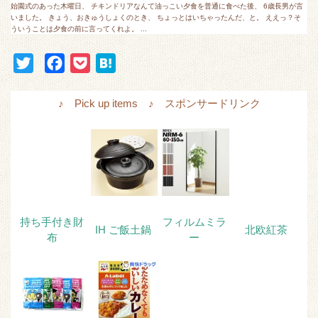
始園式のあった木曜日、 チキンドリアなんて油っこい夕食を普通に食べた後、 6歳長男が言
いました。 きょう、おきゅうしょくのとき、 ちょっとはいちゃったんだ、と。 ええっ？そ
ういうことは夕食の前に言ってくれよ。 ...
T
F
P
H
w
a
o
a
i
c
c
t
♪ Pick up items ♪ スポンサードリンク
t
e
k
e
t
b
e
n
e
o
t
a
r
o
k
持ち手付き財
フィルムミラ
IH ご飯土鍋
北欧紅茶
布
ー