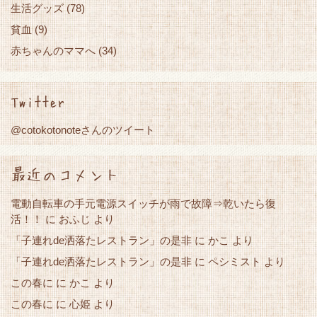
生活グッズ
(78)
貧血
(9)
赤ちゃんのママへ
(34)
Twitter
@cotokotonoteさんのツイート
最近のコメント
電動自転車の手元電源スイッチが雨で故障⇒乾いたら復
活！！
に
おふじ
より
「子連れde洒落たレストラン」の是非
かこ
に
より
「子連れde洒落たレストラン」の是非
に
ペシミスト
より
この春に
かこ
に
より
この春に
心姫
に
より