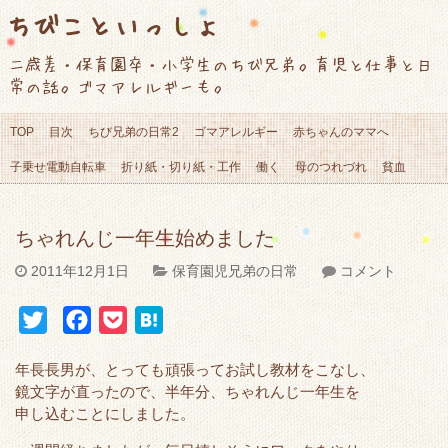
ちびこといっしょ
二歳差・保育園卒・小学生のちび兄弟。育児と仕事と日
常の話。ゴマアレルギーも。
TOP
目次
ちび兄弟の日常2
ゴマアレルギー
赤ちゃんのママへ
子乗せ電動自転車
折り紙・切り紙・工作
働く
母のつれづれ
貧血
ちゃれんじ一年生始めました
2011年12月1日
保育園児兄弟の日常
コメント
T
F
P
H
w
a
o
a
年長長男が、とっても頑張ってお試し教材をこなし、
i
c
c
t
鏡
文字
が直ったので、半年分、ちゃれんじ一年生を
t
e
k
e
申し込むことにしました。
t
b
e
n