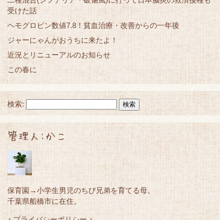
受けた話
ヘモグロビン数値7.8！貧血治療・改善からの一年後
ジャーにゃんがおうちに来たよ！
近況とリニューアルのお知らせ
この春に
検索:
管理人:かこ
保育園→小学生男児のちび兄弟を育てる母。
千葉県船橋市に在住。
♪ プライバシーポリシー ♪