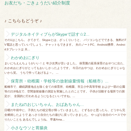
お友だち・ごきょうだい紹介制度
♪ こちらもどうぞ ♪
デジタルネイティブらがSkypeで話す☆2...
その1はこちら。 さてさて、Skypeとは、ざっくりいうと、 パソコンなどでできる、無料のT
V電話と思っていいでしょう。 チャットもできます。 夫のノートPC、Android携帯、Androi
dタブレットは 夫...
わかめおにぎり
まいにちえんちょうがいい！と 年少次男が言いました。 保育園の延長保育のおやつに出た、
わかめおにぎりがとってもおいしかったようです。 今日のおやつは、わかめおにぎりじゃな
いから笑。 うちで作ってあげるよ～。 ...
保育所・幼稚園・学校等の放射線量情報（船橋市）...
船橋市で、継続調査地点を除く全ての保育所、幼稚園、市立小中高等学校 および一部の公園
等の219地点で、空間放射線量の測定を実施したとのことです。 子供が活動する場所での測
定が、 全国的に行われるようになるといいですね。...
またねのおじいちゃん、おばあちゃん...
日曜の午前中に、子供たちの祖父母が帰っていきました。 ぐずるかと思ったら、どうやら完
全燃焼したようで あっさり自分たちの遊びに戻っていきました。 やっぱり自分のペースでや
りたいことも あるんでしょうね。 早速Ama...
小さなウソと胃腸炎