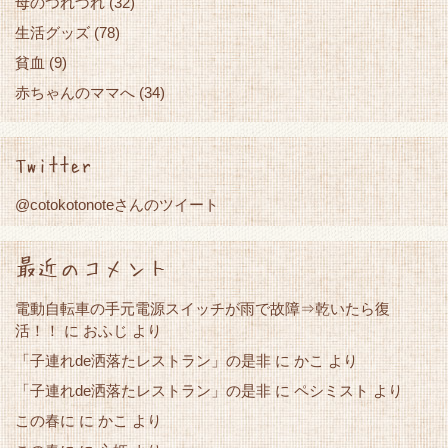
母のつれづれ
(32)
生活グッズ
(78)
貧血
(9)
赤ちゃんのママへ
(34)
Twitter
@cotokotonoteさんのツイート
最近のコメント
電動自転車の手元電源スイッチが雨で故障⇒乾いたら復
活！！
に
おふじ
より
「子連れde洒落たレストラン」の是非
かこ
に
より
「子連れde洒落たレストラン」の是非
に
ペシミスト
より
この春に
かこ
に
より