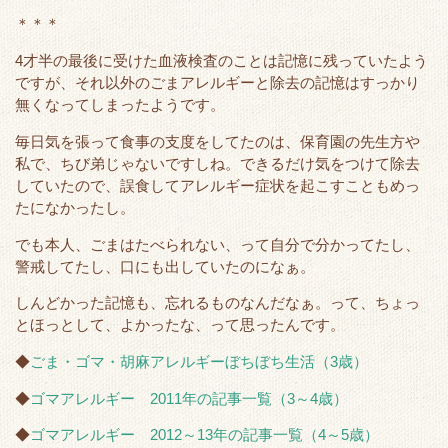
＊＊＊
4才半の最後に受けた血液検査のことは記憶に残っていたよう
ですが、それ以外のごまアレルギーと除去の記憶はすっかり
無くなってしまったようです。
毎日気を張って食事の支度をしてたのは、保育園の先生方や
私で、ちび弟じゃないですしね。できるだけ気をつけて除去
していたので、誤食してアレルギー症状を起こすこともめっ
たになかったし。
でも本人、ごまはたべられない、って自分で分かってたし、
警戒してたし、口にも出していたのになぁ。
しんどかった記憶も、忘れるものなんだなぁ。って、ちょっ
とほっとして、よかったな、って思ったんです。
◆
ごま・ゴマ・胡麻アレルギーぼちぼち生活（3歳）
◆
ゴマアレルギー 2011年の記事一覧（3～4歳）
◆
ゴマアレルギー 2012～13年の記事一覧（4～5歳）