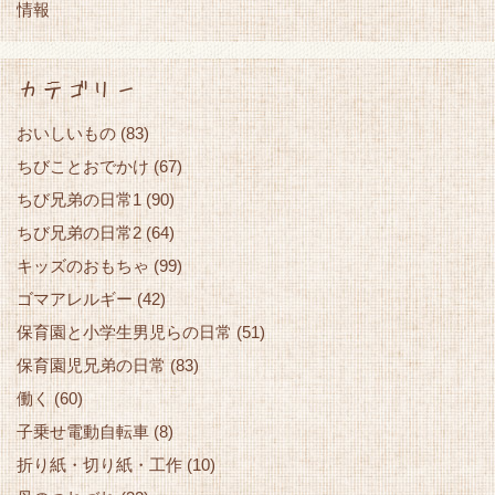
情報
カテゴリー
おいしいもの
(83)
ちびことおでかけ
(67)
ちび兄弟の日常1
(90)
ちび兄弟の日常2
(64)
キッズのおもちゃ
(99)
ゴマアレルギー
(42)
保育園と小学生男児らの日常
(51)
保育園児兄弟の日常
(83)
働く
(60)
子乗せ電動自転車
(8)
折り紙・切り紙・工作
(10)