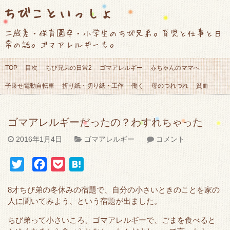
ちびこといっしょ
二歳差・保育園卒・小学生のちび兄弟。育児と仕事と日
常の話。ゴマアレルギーも。
TOP
目次
ちび兄弟の日常2
ゴマアレルギー
赤ちゃんのママへ
子乗せ電動自転車
折り紙・切り紙・工作
働く
母のつれづれ
貧血
ゴマアレルギーだったの？わすれちゃった
2016年1月4日
ゴマアレルギー
コメント
T
F
P
H
w
a
o
a
8才ちび弟の冬休みの宿題で、自分の小さいときのことを家の
i
c
c
t
人に聞いてみよう、という宿題が出ました。
t
e
k
e
ちび弟って小さいころ、ゴマアレルギーで、ごまを食べると
t
b
e
n