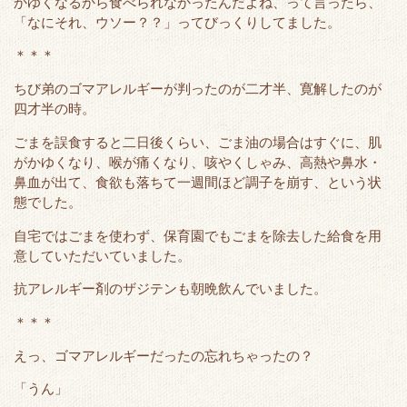
かゆくなるから食べられなかったんだよね、って言ったら、
e
o
t
a
「なにそれ、ウソー？？」ってびっくりしてました。
r
o
＊＊＊
k
ちび弟のゴマアレルギーが判ったのが二才半、寛解したのが
四才半の時。
ごまを誤食すると二日後くらい、ごま油の場合はすぐに、肌
がかゆくなり、喉が痛くなり、咳やくしゃみ、高熱や鼻水・
鼻血が出て、食欲も落ちて一週間ほど調子を崩す、という状
態でした。
自宅ではごまを使わず、保育園でもごまを除去した給食を用
意していただいていました。
抗アレルギー剤のザジテンも朝晩飲んでいました。
＊＊＊
えっ、ゴマアレルギーだったの忘れちゃったの？
「うん」