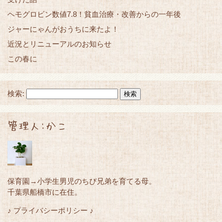
ヘモグロビン数値7.8！貧血治療・改善からの一年後
ジャーにゃんがおうちに来たよ！
近況とリニューアルのお知らせ
この春に
検索:
管理人:かこ
保育園→小学生男児のちび兄弟を育てる母。
千葉県船橋市に在住。
♪ プライバシーポリシー ♪