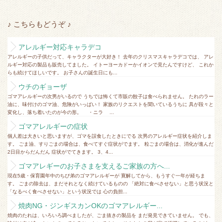
♪ こちらもどうぞ ♪
アレルギー対応キャラデコ
アレルギーの子供だって、キャラクターが大好き！ 去年のクリスマスキャラデコでは、 アレ
ルギー対応の製品も販売してました。 イトーヨーカドーかイオンで見たんですけど、 これか
らも続けてほしいです。 お子さんの誕生日にも...
ウチのギョーザ
ゴマアレルギーの次男がいるので うちでは怖くて市販の餃子は食べられません。 たれのラー
油に、味付けのゴマ油、危険がいっぱい！ 家族のリクエストを聞いているうちに 具が段々と
変化し、落ち着いたのが今の形。 ・ニラ ...
ゴマアレルギーの症状
個人差は大きいと思いますが、ゴマを誤食したときにでる 次男のアレルギー症状を紹介しま
す。 ごま油、すりごまの場合は、食べてすぐ症状がでます。 粒ごまの場合は、消化が進んだ
2日目からだんだん 症状がでてきます。 3、4...
ゴマアレギーのお子さまを支えるご家族の方へ...
現在5歳・保育園年中のちび弟のゴマアレルギーが 寛解してから、もうすぐ一年が経ちま
す。 ごまの除去は、まだそれとなく続けているものの 「絶対に食べさせない」と思う状況と
「なるべく食べさせない」という状況では 心の負担...
焼肉NG・ジンギスカンOKのゴマアレルギー...
焼肉のたれは、いろいろ調べましたが、ごま抜きの製品を まだ発見できていません。 でも、