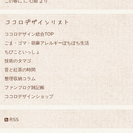
この春に
心姫
に
より
ココロデザインリスト
ココロデザイン総合TOP
ごま・ゴマ・胡麻アレルギーぼちぼち生活
ちびこといっしょ
技術のタマゴ
音と紅茶の時間
整理収納コラム
ファンブログ雑記帳
ココロデザインショップ
RSS