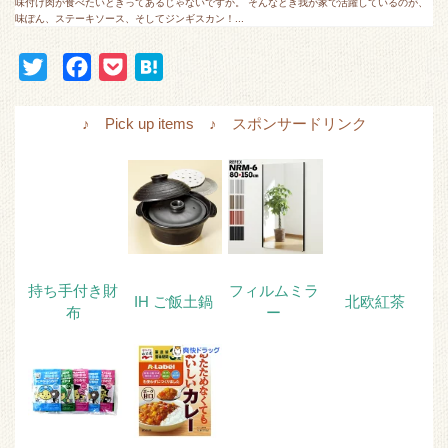
味付け肉が食べたいときってあるじゃないですか。 そんなとき我が家で活躍しているのが、
味ぽん、ステーキソース、そしてジンギスカン！...
T
F
P
H
w
a
o
a
i
c
c
t
♪ Pick up items ♪ スポンサードリンク
t
e
k
e
t
b
e
n
e
o
t
a
r
o
k
持ち手付き財
フィルムミラ
IH ご飯土鍋
北欧紅茶
布
ー