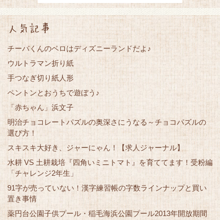
人気記事
チーバくんのベロはディズニーランドだよ♪
ウルトラマン折り紙
手つなぎ切り紙人形
ペントンとおうちで遊ぼう♪
「赤ちゃん」浜文子
明治チョコレートパズルの奥深さにうなる～チョコパズルの
選び方！
スキスキ大好き、ジャーにゃん！【求人ジャーナル】
水耕 VS 土耕栽培『四角いミニトマト』を育ててます！受粉編
「チャレンジ2年生」
91字が売っていない！漢字練習帳の字数ラインナップと買い
置き事情
薬円台公園子供プール・稲毛海浜公園プール2013年開放期間