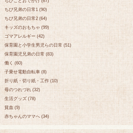
ちびことおでかけ
(67)
ちび兄弟の日常1
(90)
ちび兄弟の日常2
(64)
キッズのおもちゃ
(99)
ゴマアレルギー
(42)
保育園と小学生男児らの日常
(51)
保育園児兄弟の日常
(83)
働く
(60)
子乗せ電動自転車
(8)
折り紙・切り紙・工作
(10)
母のつれづれ
(32)
生活グッズ
(78)
貧血
(9)
赤ちゃんのママへ
(34)