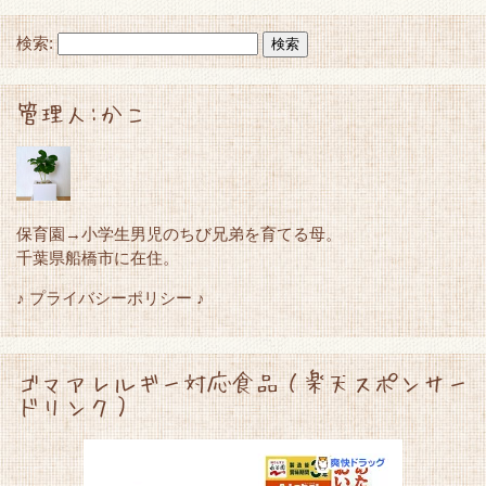
検索:
管理人:かこ
保育園→小学生男児のちび兄弟を育てる母。
千葉県船橋市に在住。
♪ プライバシーポリシー ♪
ゴマアレルギー対応食品（楽天スポンサー
ドリンク）