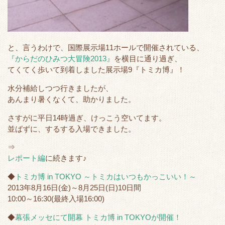
と、言うわけで、国際展示場11ホールで開催されている、
『からだのひみつ大冒険2013』
を横目に通り過ぎ、
てくてく歩いて到着しました展示場9『トミカ博』！
水分補給しつつ行きましたが、
あんまり暑くなくて、助かりました。
さすがに平日14時過ぎ、けっこう空いてます。
並ばずに、するする入場できました。
⇒
レポート編
に続きます♪
◆
トミカ博 in TOKYO ～トミカはいつもかっこいい！～
2013年8月16日(金)～8月25日(日)10日間
10:00～16:30(最終入場16:00)
◆
幕張メッセにて開幕 トミカ博 in TOKYOが開催！