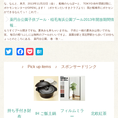
な、なんと、来月、2013年11月22日（金）、船橋のららぽーと、 TOKYO-BAY西館2階に、
ポケモンセンターがOPENします！ （ポケモンだいすきクラブより） 我が船橋市にポケセン
ができるなんてっ！ これで...
薬円台公園子供プール・稲毛海浜公園プール2013年開放期間情
報...
もうすぐプール開きですね。夏休みも来ちゃいますね。 子供と一緒の夏休みは長いですね
笑。 毎日の暇つぶしには無料のプールがいいですよ。 薬園台駅と習志野駅から歩いて10分ち
ょっとのところにある、 薬円台公園。 春・秋・...
T
F
P
H
w
a
o
a
i
c
c
t
♪ Pick up items ♪ スポンサードリンク
t
e
k
e
t
b
e
n
e
o
t
a
r
o
k
持ち手付き財
フィルムミラ
IH ご飯土鍋
北欧紅茶
布
ー