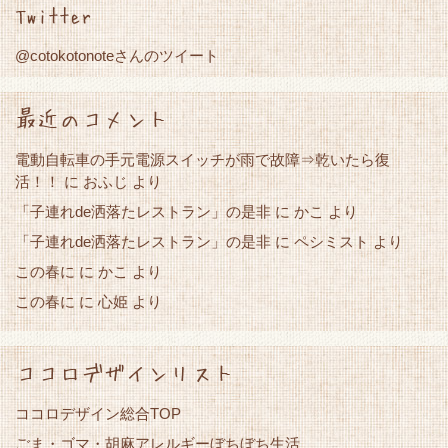
Twitter
@cotokotonoteさんのツイート
最近のコメント
電動自転車の手元電源スイッチが雨で故障⇒乾いたら復
活！！
に
おふじ
より
「子連れde洒落たレストラン」の是非
かこ
に
より
「子連れde洒落たレストラン」の是非
に
ペシミスト
より
この春に
かこ
に
より
この春に
心姫
に
より
ココロデザインリスト
ココロデザイン総合TOP
ごま・ゴマ・胡麻アレルギーぼちぼち生活