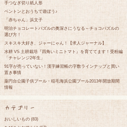
手つなぎ切り紙人形
ペントンとおうちで遊ぼう♪
「赤ちゃん」浜文子
明治チョコレートパズルの奥深さにうなる～チョコパズルの
選び方！
スキスキ大好き、ジャーにゃん！【求人ジャーナル】
水耕 VS 土耕栽培『四角いミニトマト』を育ててます！受粉編
「チャレンジ2年生」
91字が売っていない！漢字練習帳の字数ラインナップと買い
置き事情
薬円台公園子供プール・稲毛海浜公園プール2013年開放期間
情報
カテゴリー
おいしいもの
(83)