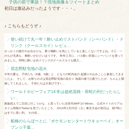
子供の前で事故！？現地画像＆ツイートまとめ
初日は激込みだったようです・・・。
♪ こちらもどうぞ ♪
使い続けて丸一年！酔い止めリストバンド（シーバンド）・ド
リンク（クールスカイ）レビュ...
せっかくの旅行やお出かけも、乗り物酔いを気にしていると楽しくないですよね。小三・一
のちび兄弟も、車酔いがひどいほうです。 昨年三月に、バス酔い対策にシーバンドを買って
みました。同時に酔い止めドリンクのクールスカイも購入...
習志野駐屯地の花火
今年の夏も、子供たち（6歳、3歳）と、となりの町内会の 盆踊りやおみこしに参加してきま
したよ。 そして、お祭りの〆は習志野駐屯地の花火☆ 地震の後で心配でしたが、ちゃんと開
催してくれました。 子供たちは大喜びです♪ ...
ワールドホビーフェア14'冬は超絶混雑・長蛇の列だったらし
い...
家族四人で二日目に行こうかな、と思っていた次世代WHF'14 Winter。 公式サイトのリアル
タイム情報やTwitterを見ていたところ、 2014年1月25日（土）東京大会の初日は、朝7時に
はすでに長い列。 その頃...
船橋のららぽーとに「ポケモンセンタートウキョーベイ」オー
プン☆千葉...