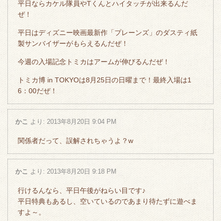
平日ならカケル隊員やTくんとハイタッチが出来るんだ
ぜ！
平日はディズニー映画最新作「プレーンズ」のダスティ紙
製サンバイザーがもらえるんだぜ！
今週の入場記念トミカはアームが伸びるんだぜ！
トミカ博 in TOKYOは8月25日の日曜まで！最終入場は1
6：00だぜ！
かこ
より:
2013年8月20日 9:04 PM
関係者だって、誤解されちゃうよ？w
かこ
より:
2013年8月20日 9:18 PM
行けるんなら、平日午後がねらい目です♪
平日特典もあるし、空いているのであまり待たずに遊べま
すよ～。