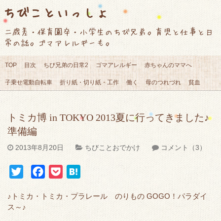
ちびこといっしょ
二歳差・保育園卒・小学生のちび兄弟。育児と仕事と日
常の話。ゴマアレルギーも。
TOP
目次
ちび兄弟の日常2
ゴマアレルギー
赤ちゃんのママへ
子乗せ電動自転車
折り紙・切り紙・工作
働く
母のつれづれ
貧血
トミカ博 in TOKYO 2013夏に行ってきました♪
準備編
2013年8月20日
ちびことおでかけ
コメント（3）
T
F
P
H
w
a
o
a
♪トミカ・トミカ・プラレール のりもの GOGO！パラダイ
i
c
c
t
ス～♪
t
e
k
e