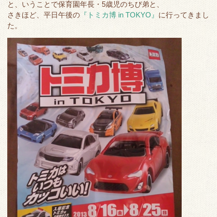
と、いうことで保育園年長・5歳児のちび弟と、
t
b
e
n
さきほど、平日午後の
『トミカ博 in TOKYO』
に行ってきまし
e
o
t
a
た。
r
o
k