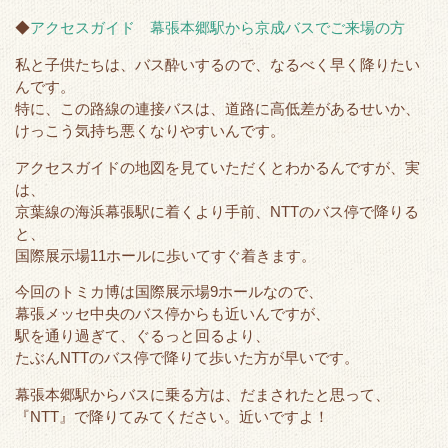
◆
アクセスガイド 幕張本郷駅から京成バスでご来場の方
私と子供たちは、バス酔いするので、なるべく早く降りたい
んです。
特に、この路線の連接バスは、道路に高低差があるせいか、
けっこう気持ち悪くなりやすいんです。
アクセスガイドの地図を見ていただくとわかるんですが、実
は、
京葉線の海浜幕張駅に着くより手前、NTTのバス停で降りる
と、
国際展示場11ホールに歩いてすぐ着きます。
今回のトミカ博は国際展示場9ホールなので、
幕張メッセ中央のバス停からも近いんですが、
駅を通り過ぎて、ぐるっと回るより、
たぶんNTTのバス停で降りて歩いた方が早いです。
幕張本郷駅からバスに乗る方は、だまされたと思って、
『NTT』で降りてみてください。近いですよ！