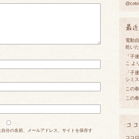
@cot
最近
電動
乾い
「子連
こ
よ
「子連
シミ
この
この
ココ
に自分の名前、メールアドレス、サイトを保存す
ココロ