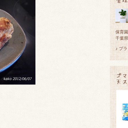
保育
千葉
♪ プ
ゴマ
天ス
、