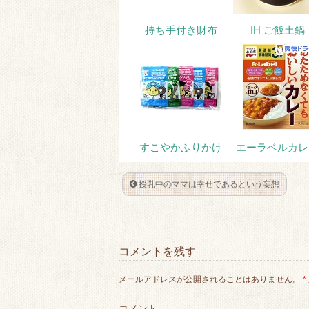
k
持ち手付き財布
IH ご飯土鍋
すこやかふりかけ
エーラベルカレ
授乳中のママは幸せであるという妄想
コメントを残す
メールアドレスが公開されることはありません。
*
コメント