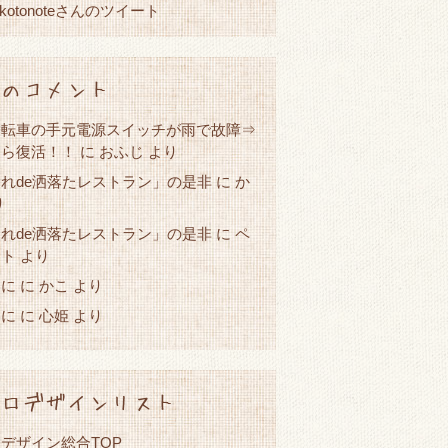
okotonoteさんのツイート
のコメント
自転車の手元電源スイッチが雨で故障⇒
たら復活！！
に
おふじ
より
れde洒落たレストラン」の是非
か
に
り
れde洒落たレストラン」の是非
に
ペ
スト
より
春に
かこ
に
より
春に
心姫
に
より
ロデザインリスト
デザイン総合TOP