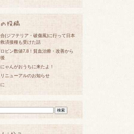
の投稿
合(ジフテリア・破傷風)に行って日本
の救済接種も受けた話
ロビン数値7.8！貧血治療・改善から
年後
ーにゃんがおうちに来たよ！
とリニューアルのお知らせ
春に
人:かこ