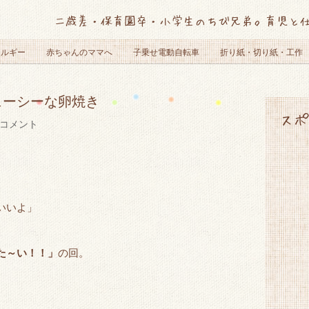
二歳差・保育園卒・小学生のちび兄弟。育児と
レルギー
赤ちゃんのママへ
子乗せ電動自転車
折り紙・切り紙・工作
ューシーな卵焼き
スポ
コメント
いいよ」
、
た～い！！」
の回。