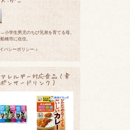
園→小学生男児のちび兄弟を育てる母。
県船橋市に在住。
ライバシーポリシー ♪
アレルギー対応食品（楽
ポンサードリンク）