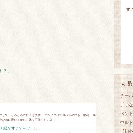
す
♪
！？」
人気
チーバ
手つ
ペント
にして、とろとろに仕上げます。 パンにつけて食べるのにも、便利。 年
なめに溶いてから、氷を三個くらい入...
ウル
せ感がすごかった！...
【初