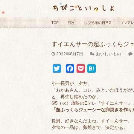
ちびこといっしょ
TOP
目次
ちび兄弟の日常2
ゴマア
すイエんサーの超ふっくらジ
2012年6月7日
おいしいもの
T
F
P
H
w
a
o
a
小一長男が、夕方、
i
c
c
t
「おかあさん、コレ、みといたほうがが
t
e
k
e
と、再生し始めたのが、
t
b
e
n
6/5（火）放映のEテレ『すイエんサー』
「超ふっくらジューシーな卵焼きを作り
e
o
t
a
r
o
長男、好きなんだよね。すイエんサー。
k
夕食の一品は、卵焼きで、決定かぁ。