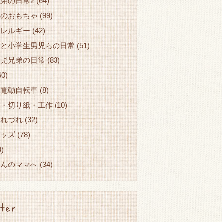
弟の日常2
(64)
ズのおもちゃ
(99)
アレルギー
(42)
園と小学生男児らの日常
(51)
園児兄弟の日常
(83)
60)
せ電動自転車
(8)
紙・切り紙・工作
(10)
つれづれ
(32)
グッズ
(78)
9)
ゃんのママへ
(34)
ter