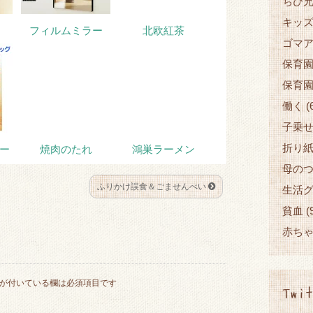
ちび兄
キッ
フィルムミラー
北欧紅茶
ゴマ
保育
保育
働く
(
子乗
折り
ー
焼肉のたれ
鴻巣ラーメン
母の
ふりかけ誤食＆ごませんべい
生活
貧血
(
赤ち
が付いている欄は必須項目です
Twit