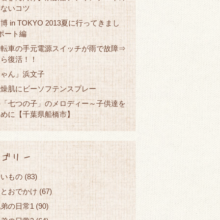
しないコツ
博 in TOKYO 2013夏に行ってきまし
ポート編
自転車の手元電源スイッチが雨で故障⇒
たら復活！！
ちゃん」浜文子
乾燥肌にビーソフテンスプレー
の「七つの子」のメロディー～子供達を
ために【千葉県船橋市】
ゴリー
しいもの
(83)
ことおでかけ
(67)
弟の日常1
(90)