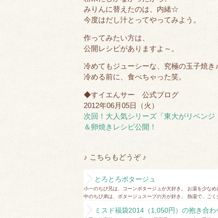
みりんに替えたのは、内緒☆
今度はだし汁とってやってみよう。
作ってみたい方は、
公開レシピがありますよ～。
冷めてもジューシーな、究極の玉子焼き
冷める前に、食べちゃった笑。
◆すイエんサー 公式ブログ
2012年06月05日（火）
次回！大人気シリーズ「東大がリベンジ
＆卵焼きレシピ公開！
♪ こちらもどうぞ ♪
とろとろポタージュ
小一のちび兄は、コーンポタージュが大好き。 お湯を少なめ
中のちび弟は、ポタージュスープの方が好き。 熱湯で、ごく少
ミスド福袋2014（1,050円）の抱き合わ