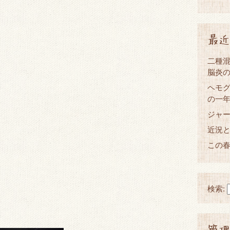
最近
二種混
脳炎
ヘモグ
の一
ジャ
近況
この
検索:
管理