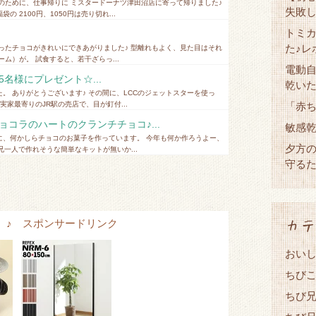
のために、仕事帰りに ミスタードーナツ津田沼店に寄って帰りました♪
失敗
2100円、1050円は売り切れ...
トミカ
た♪レ
ったチョコがきれいにできあがりました♪ 型離れもよく、見た目はそれ
ム）が。 試食すると、若干ざらっ...
電動
名様にプレゼント☆...
乾い
。 ありがとうございます♪ その間に、LCCのジェットスターを使っ
「赤
家最寄りのJR駅の売店で、目が釘付...
コラのハートのクランチチョコ♪...
敏感
に、何かしらチョコのお菓子を作っています。 今年も何か作ろうよー、
夕方
一人で作れそうな簡単なキットが無いか...
守る
カテ
tems ♪ スポンサードリンク
おい
ちび
ちび兄