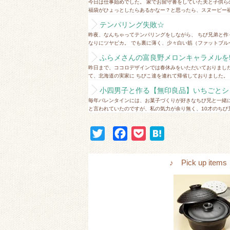
今日は仕事始めでした。 家でお留守番をしていた夫と子供ら
福袋がひょっとしたらあるかなー？と思ったら、スヌーピー福袋の 
テンパリング失敗☆
昨夜、なんちゃってテンパリングをしながら、 ちび兄弟と作
なりにツヤピカ。 でも裏に薄く、少々白い筋（ファットブルー
ふらメさんの富良野メロンキャラメルを5
昨日まで、ココロデザインでは春休みをいただいておりました
て、北海道の実家に ちびこ達を連れて帰省しておりました。 実
小四男子と作る【無印良品】いちごとショ
毎年バレンタインには、お菓子づくりが好きなちび兄と一緒
と言われていたのですが、私の気力が余り無く、10才のちび兄
T
F
P
H
w
a
o
a
i
c
c
t
♪ Pick up i
t
e
k
e
t
b
e
n
e
o
t
a
r
o