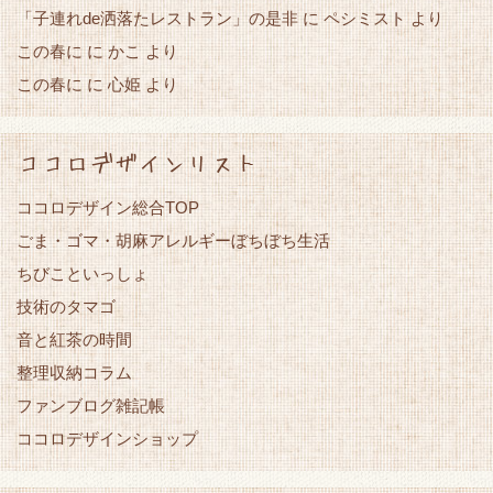
「子連れde洒落たレストラン」の是非
に
ペシミスト
より
この春に
かこ
に
より
この春に
心姫
に
より
ココロデザインリスト
ココロデザイン総合TOP
ごま・ゴマ・胡麻アレルギーぼちぼち生活
ちびこといっしょ
技術のタマゴ
音と紅茶の時間
整理収納コラム
ファンブログ雑記帳
ココロデザインショップ