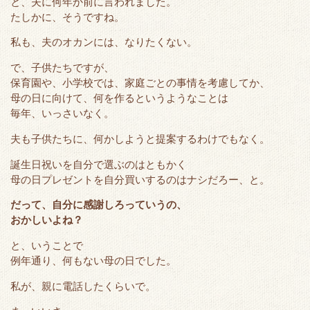
と、夫に何年か前に言われました。
t
b
e
n
たしかに、そうですね。
e
o
t
a
r
o
私も、夫のオカンには、なりたくない。
k
で、子供たちですが、
保育園や、小学校では、家庭ごとの事情を考慮してか、
母の日に向けて、何を作るというようなことは
毎年、いっさいなく。
夫も子供たちに、何かしようと提案するわけでもなく。
誕生日祝いを自分で選ぶのはともかく
母の日プレゼントを自分買いするのはナシだろー、と。
だって、自分に感謝しろっていうの、
おかしいよね？
と、いうことで
例年通り、何もない母の日でした。
私が、親に電話したくらいで。