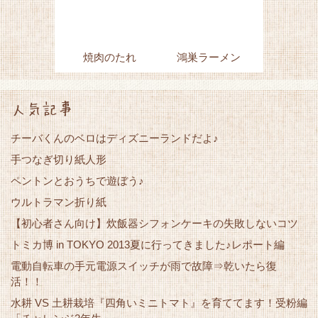
焼肉のたれ
鴻巣ラーメン
人気記事
チーバくんのベロはディズニーランドだよ♪
手つなぎ切り紙人形
ペントンとおうちで遊ぼう♪
ウルトラマン折り紙
【初心者さん向け】炊飯器シフォンケーキの失敗しないコツ
トミカ博 in TOKYO 2013夏に行ってきました♪レポート編
電動自転車の手元電源スイッチが雨で故障⇒乾いたら復
活！！
水耕 VS 土耕栽培『四角いミニトマト』を育ててます！受粉編