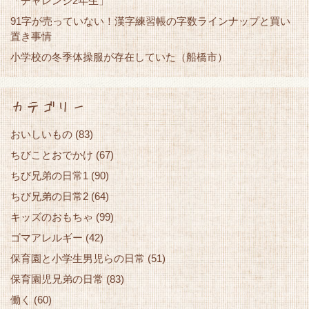
「チャレンジ2年生」
91字が売っていない！漢字練習帳の字数ラインナップと買い
置き事情
小学校の冬季体操服が存在していた（船橋市）
カテゴリー
おいしいもの
(83)
ちびことおでかけ
(67)
ちび兄弟の日常1
(90)
ちび兄弟の日常2
(64)
キッズのおもちゃ
(99)
ゴマアレルギー
(42)
保育園と小学生男児らの日常
(51)
保育園児兄弟の日常
(83)
働く
(60)