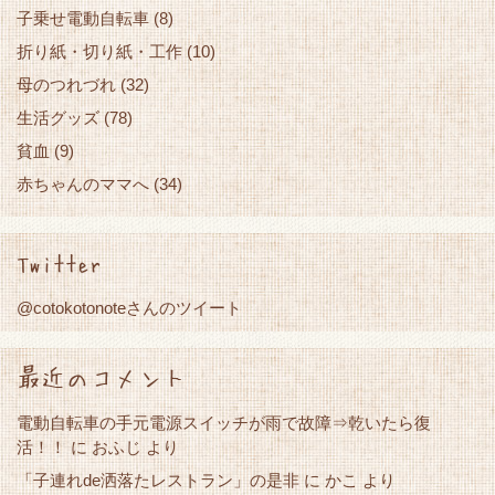
子乗せ電動自転車
(8)
折り紙・切り紙・工作
(10)
母のつれづれ
(32)
生活グッズ
(78)
貧血
(9)
赤ちゃんのママへ
(34)
Twitter
@cotokotonoteさんのツイート
最近のコメント
電動自転車の手元電源スイッチが雨で故障⇒乾いたら復
活！！
に
おふじ
より
「子連れde洒落たレストラン」の是非
かこ
に
より