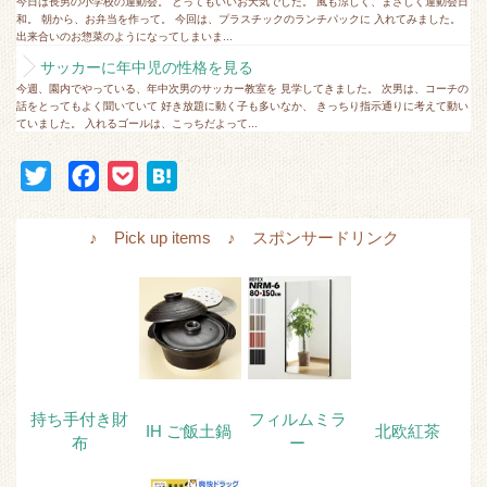
今日は長男の小学校の運動会。 とってもいいお天気でした。 風も涼しく、まさしく運動会日
和。 朝から、お弁当を作って。 今回は、プラスチックのランチパックに 入れてみました。
出来合いのお惣菜のようになってしまいま...
サッカーに年中児の性格を見る
今週、園内でやっている、年中次男のサッカー教室を 見学してきました。 次男は、コーチの
話をとってもよく聞いていて 好き放題に動く子も多いなか、 きっちり指示通りに考えて動い
ていました。 入れるゴールは、こっちだよって...
T
F
P
H
w
a
o
a
i
c
c
t
♪ Pick up items ♪ スポンサードリンク
t
e
k
e
t
b
e
n
e
o
t
a
r
o
k
持ち手付き財
フィルムミラ
IH ご飯土鍋
北欧紅茶
布
ー