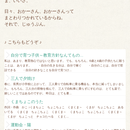
ま、いいさ。
日々、おかーさん、おかーさんって
まとわりつかれているからね。
それで、じゅうぶん。
♪ こちらもどうぞ ♪
自分で育つ子供～教育方針なんてもの...
私は、あまり、教育熱心ではないと思います。 でも、もちろん、6歳と4歳の子供たちに願う
ことは、 あります。 ・自分の生きる分は、自分で稼ぐ ・自分のことは、自分で世
話できる ・自分の好きなことを自分で見つけ...
三人で夕焼け
春に、長男が小学校に上がって、 三人乗りで自転車に乗る機会も、本当に減ってしまいまし
た。 もちろん、三人分の荷物を積んで、 三人で自転車に乗らずにすむのは、 とても楽で、
嬉しいことではあるのですが。 昨日は、とても暑...
くまちょこのうた
作詞・作曲 かこ ♪くまちょこ ちょこちょこ くまくま～ くまが ちょこちょこ ある
いてる くまくま ちょこちょこ くまくま～ くまちょこ ちょこちょこ くまくま～
くまが ちょこっと チョコたべる くまく...
運動会・陽