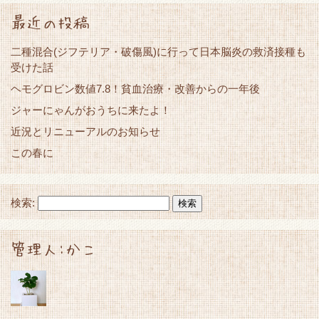
最近の投稿
二種混合(ジフテリア・破傷風)に行って日本脳炎の救済接種も
受けた話
ヘモグロビン数値7.8！貧血治療・改善からの一年後
ジャーにゃんがおうちに来たよ！
近況とリニューアルのお知らせ
この春に
検索:
管理人:かこ