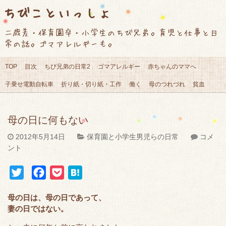
ちびこといっしょ
二歳差・保育園卒・小学生のちび兄弟。育児と仕事と日
常の話。ゴマアレルギーも。
TOP
目次
ちび兄弟の日常2
ゴマアレルギー
赤ちゃんのママへ
子乗せ電動自転車
折り紙・切り紙・工作
働く
母のつれづれ
貧血
母の日に何もない
2012年5月14日
保育園と小学生男児らの日常
コメ
ント
T
F
P
H
w
a
o
a
母の日は、母の日であって、
i
c
c
t
妻の日ではない。
t
e
k
e