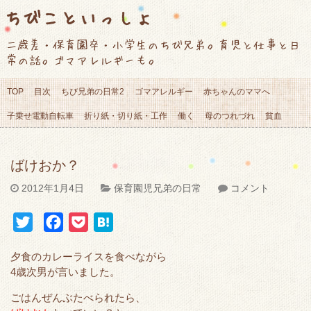
ちびこといっしょ
二歳差・保育園卒・小学生のちび兄弟。育児と仕事と日
常の話。ゴマアレルギーも。
TOP
目次
ちび兄弟の日常2
ゴマアレルギー
赤ちゃんのママへ
子乗せ電動自転車
折り紙・切り紙・工作
働く
母のつれづれ
貧血
ばけおか？
2012年1月4日
保育園児兄弟の日常
コメント
T
F
P
H
w
a
o
a
夕食のカレーライスを食べながら
i
c
c
t
4歳次男が言いました。
t
e
k
e
ごはんぜんぶたべられたら、
t
b
e
n