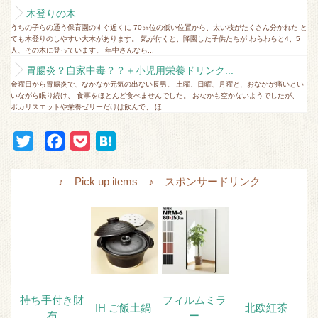
木登りの木
うちの子らの通う保育園のすぐ近くに 70㎝位の低い位置から、太い枝がたくさん分かれた と
ても木登りのしやすい大木があります。 気が付くと、降園した子供たちが わらわらと4、5
人、その木に登っています。 年中さんなら...
胃腸炎？自家中毒？？＋小児用栄養ドリンク...
金曜日から胃腸炎で、なかなか元気の出ない長男。 土曜、日曜、月曜と、おなかが痛いとい
いながら眠り続け、 食事をほとんど食べませんでした。 おなかも空かないようでしたが、
ポカリスエットや栄養ゼリーだけは飲んで、 ほ...
T
F
P
H
w
a
o
a
i
c
c
t
♪ Pick up items ♪ スポンサードリンク
t
e
k
e
t
b
e
n
e
o
t
a
r
o
k
持ち手付き財
フィルムミラ
IH ご飯土鍋
北欧紅茶
布
ー