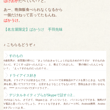
ばけおか
たべていい？と。
e
o
t
a
r
o
あー、晩御飯食べられなくなるから
一個だけねって言ってたもんね。
k
ばかうけ
。
【名古屋限定】ばかうけ 手羽先味
♪ こちらもどうぞ ♪
すのもの
6歳長男が、保育園の帰りに 「きょうのおきゅうしょくのはるさめのサラダが すのものみ
たいに、すごくすっぱかったんだよ～」 と、教えてくれました。 「酢の物だったんじゃな
い？」 「えっ？すのものだったの？そ...
ドライアイス好き
実は私、ドライアイスが好きなんです。 スーパーで冷凍食品やアイスを買うときは、ちび兄
弟を差し置いてワクワクです。 公言するようなことでもないので、普段はあまり言いません
が。 ***** スーパーのパウダードライア...
デジタルネイティブらがSkypeで話す☆2...
その1はこちら。 さてさて、Skypeとは、ざっくりいうと、 パソコンなどでできる、無料のT
V電話と思っていいでしょう。 チャットもできます。 夫のノートPC、Android携帯、Androi
dタブレットは 夫...