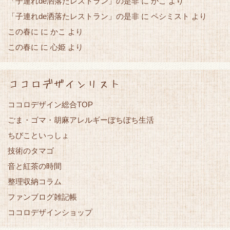
「子連れde洒落たレストラン」の是非
かこ
に
より
「子連れde洒落たレストラン」の是非
に
ペシミスト
より
この春に
かこ
に
より
この春に
心姫
に
より
ココロデザインリスト
ココロデザイン総合TOP
ごま・ゴマ・胡麻アレルギーぼちぼち生活
ちびこといっしょ
技術のタマゴ
音と紅茶の時間
整理収納コラム
ファンブログ雑記帳
ココロデザインショップ