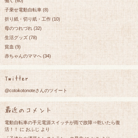
働く
(60)
子乗せ電動自転車
(8)
折り紙・切り紙・工作
(10)
母のつれづれ
(32)
生活グッズ
(78)
貧血
(9)
赤ちゃんのママへ
(34)
Twitter
@cotokotonoteさんのツイート
最近のコメント
電動自転車の手元電源スイッチが雨で故障⇒乾いたら復
活！！
に
おふじ
より