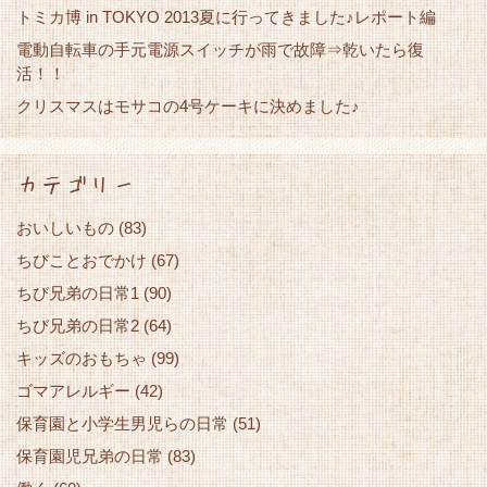
トミカ博 in TOKYO 2013夏に行ってきました♪レポート編
電動自転車の手元電源スイッチが雨で故障⇒乾いたら復
活！！
クリスマスはモサコの4号ケーキに決めました♪
カテゴリー
おいしいもの
(83)
ちびことおでかけ
(67)
ちび兄弟の日常1
(90)
ちび兄弟の日常2
(64)
キッズのおもちゃ
(99)
ゴマアレルギー
(42)
保育園と小学生男児らの日常
(51)
保育園児兄弟の日常
(83)