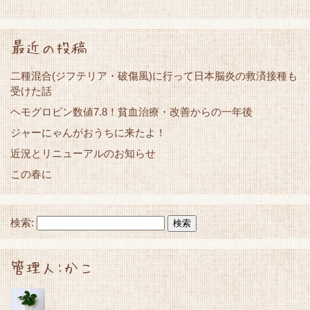
最近の投稿
二種混合(ジフテリア・破傷風)に行って日本脳炎の救済接種も
受けた話
ヘモグロビン数値7.8！貧血治療・改善からの一年後
ジャーにゃんがおうちに来たよ！
近況とリニューアルのお知らせ
この春に
検索:
管理人:かこ