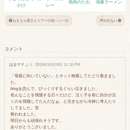
焼肉のたれ
鴻巣ラーメン
かけ
レー
おもちゃ屋さんツアーの長～い一日
声が出ない
コメント
はるママ
より:
2015年10月24日 11:16 PM
「母親に向いていない」とネット検索してたどり着きまし
た。
blogを読んで、びっくりするぐらい泣きました。
色んなことを我慢する日々だけど、泣く子を前に自分が泣
くのを我慢してたんだなぁ、と泣きながら冷静に考えたり
してました。笑
救われました。
明日からも頑張れそうです。
ありがとうございました。