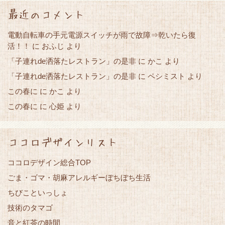
最近のコメント
電動自転車の手元電源スイッチが雨で故障⇒乾いたら復
活！！
に
おふじ
より
「子連れde洒落たレストラン」の是非
かこ
に
より
「子連れde洒落たレストラン」の是非
に
ペシミスト
より
この春に
かこ
に
より
この春に
心姫
に
より
ココロデザインリスト
ココロデザイン総合TOP
ごま・ゴマ・胡麻アレルギーぼちぼち生活
ちびこといっしょ
技術のタマゴ
音と紅茶の時間