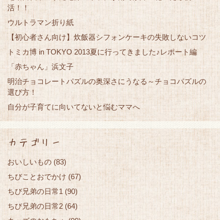
活！！
ウルトラマン折り紙
【初心者さん向け】炊飯器シフォンケーキの失敗しないコツ
トミカ博 in TOKYO 2013夏に行ってきました♪レポート編
「赤ちゃん」浜文子
明治チョコレートパズルの奥深さにうなる～チョコパズルの
選び方！
自分が子育てに向いてないと悩むママへ
カテゴリー
おいしいもの
(83)
ちびことおでかけ
(67)
ちび兄弟の日常1
(90)
ちび兄弟の日常2
(64)