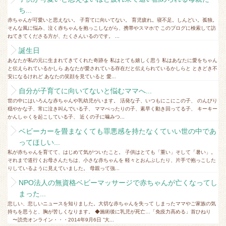
ち...
赤ちゃんが可愛いと思えない。 子育てに向いてない。 育児疲れ。寝不足。しんどい。孤独。
そんな風に悩み、泣く赤ちゃんを抱っこしながら、携帯やスマホで このブログに検索して訪
ねてきてくださる方が、たくさんいるのです。 ...
誕生日
あなたが私の元に生まれてきてくれた奇跡を 私はとても嬉しく思う 私はあなたに愛をちゃん
と伝えられているかしら あなたが愛されている存在だと伝えられているかしらと ときどき不
安になるけれど あなたの笑顔を見ていると 愛...
自分が子育てに向いてないと悩むママへ...
世の中にはいろんな赤ちゃんや乳幼児がいます。 活発な子、いつもにこにこの子、 のんびり
穏やかな子、常に泣き叫んでいる子、 ママべったりの子、素早く動き回ってる子、 キーキー
かんしゃくを起こしている子、 近くの子に噛みつ...
ベビーカーを畳まなくても罪悪感を持たなくていい世の中であ
ってほしい...
私が赤ちゃんを育てて、はじめて気がついたこと。 子供はとても「重い」そして「暑い」。
それまで道行くお母さんたちは、小さな赤ちゃんを 軽々とおんぶしたり、片手で抱っこした
りしているように見えていました。 母親って強...
NPO法人の無資格ベビーマッサージで赤ちゃんが亡くなってし
まった...
悲しい、悲しいニュースを知りました。大切な赤ちゃんを失って しまったママやご家族の気
持ちを思うと、胸が苦しくなります。 ◆施術後に乳児が死亡…「免疫力高める」首ひねり
〜読売オンライン・・・2014年9月6日 ”大...