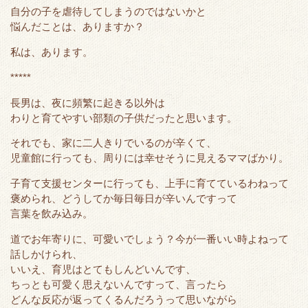
e
o
t
a
自分の子を虐待してしまうのではないかと
r
o
悩んだことは、ありますか？
k
私は、あります。
*****
長男は、夜に頻繁に起きる以外は
わりと育てやすい部類の子供だったと思います。
それでも、家に二人きりでいるのが辛くて、
児童館に行っても、周りには幸せそうに見えるママばかり。
子育て支援センターに行っても、上手に育てているわねって
褒められ、どうしてか毎日毎日が辛いんですって
言葉を飲み込み。
道でお年寄りに、可愛いでしょう？今が一番いい時よねって
話しかけられ、
いいえ、育児はとてもしんどいんです、
ちっとも可愛く思えないんですって、言ったら
どんな反応が返ってくるんだろうって思いながら