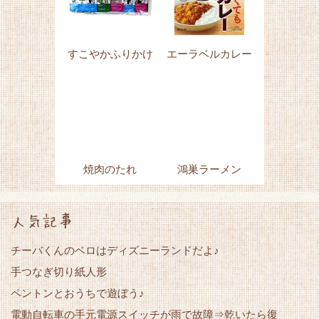
すこやかふりかけ
エーラベルカレー
焼肉のたれ
鴻巣ラーメン
人気記事
チーバくんのベロはディズニーランドだよ♪
手つなぎ切り紙人形
ペントンとおうちで遊ぼう♪
電動自転車の手元電源スイッチが雨で故障⇒乾いたら復