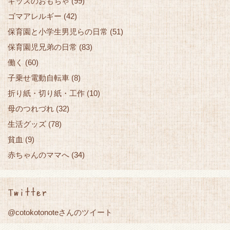
キッズのおもちゃ
(99)
ゴマアレルギー
(42)
保育園と小学生男児らの日常
(51)
保育園児兄弟の日常
(83)
働く
(60)
子乗せ電動自転車
(8)
折り紙・切り紙・工作
(10)
母のつれづれ
(32)
生活グッズ
(78)
貧血
(9)
赤ちゃんのママへ
(34)
Twitter
@cotokotonoteさんのツイート