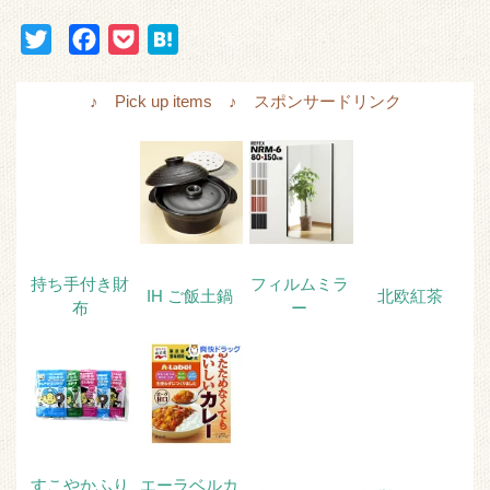
T
F
P
H
w
a
o
a
i
c
c
t
♪ Pick up items ♪ スポンサードリンク
t
e
k
e
t
b
e
n
e
o
t
a
r
o
k
持ち手付き財
フィルムミラ
IH ご飯土鍋
北欧紅茶
布
ー
すこやかふり
エーラベルカ