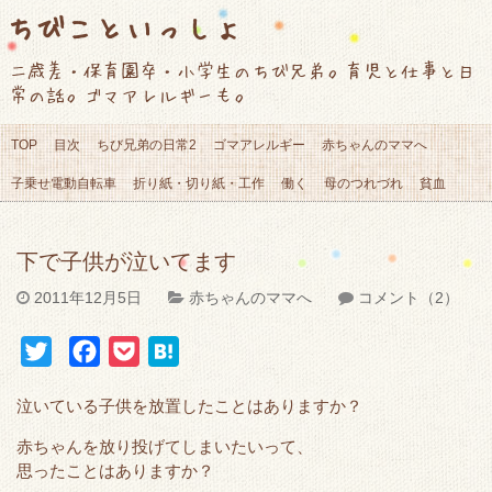
ちびこといっしょ
二歳差・保育園卒・小学生のちび兄弟。育児と仕事と日
常の話。ゴマアレルギーも。
TOP
目次
ちび兄弟の日常2
ゴマアレルギー
赤ちゃんのママへ
子乗せ電動自転車
折り紙・切り紙・工作
働く
母のつれづれ
貧血
下で子供が泣いてます
2011年12月5日
赤ちゃんのママへ
コメント（2）
T
F
P
H
w
a
o
a
泣いている子供を放置したことはありますか？
i
c
c
t
t
e
k
e
赤ちゃんを放り投げてしまいたいって、
思ったことはありますか？
t
b
e
n