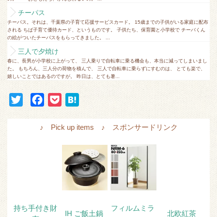
チーパス
チーパス。それは、千葉県の子育て応援サービスカード。 15歳までの子供がいる家庭に配布
される ちば子育て優待カード、というものです。 子供たち、保育園と小学校で チーバくん
の絵がついたチーパスをもらってきました。 ...
三人で夕焼け
春に、長男が小学校に上がって、 三人乗りで自転車に乗る機会も、本当に減ってしまいまし
た。 もちろん、三人分の荷物を積んで、 三人で自転車に乗らずにすむのは、 とても楽で、
嬉しいことではあるのですが。 昨日は、とても暑...
T
F
P
H
w
a
o
a
i
c
c
t
♪ Pick up items ♪ スポンサードリンク
t
e
k
e
t
b
e
n
e
o
t
a
r
o
k
持ち手付き財
フィルムミラ
IH ご飯土鍋
北欧紅茶