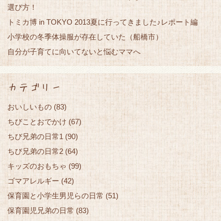
選び方！
トミカ博 in TOKYO 2013夏に行ってきました♪レポート編
小学校の冬季体操服が存在していた（船橋市）
自分が子育てに向いてないと悩むママへ
カテゴリー
おいしいもの
(83)
ちびことおでかけ
(67)
ちび兄弟の日常1
(90)
ちび兄弟の日常2
(64)
キッズのおもちゃ
(99)
ゴマアレルギー
(42)
保育園と小学生男児らの日常
(51)
保育園児兄弟の日常
(83)