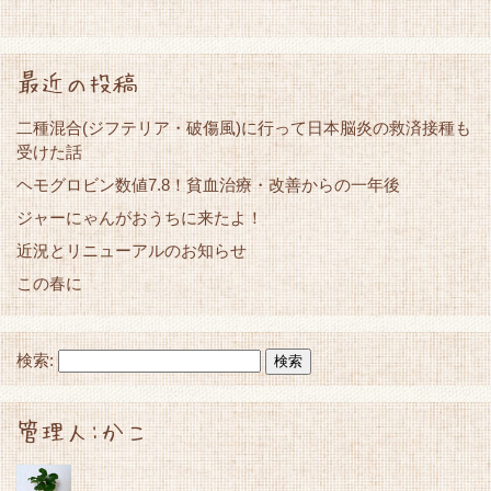
最近の投稿
二種混合(ジフテリア・破傷風)に行って日本脳炎の救済接種も
受けた話
ヘモグロビン数値7.8！貧血治療・改善からの一年後
ジャーにゃんがおうちに来たよ！
近況とリニューアルのお知らせ
この春に
検索:
管理人:かこ