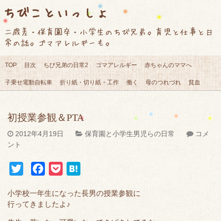
ちびこといっしょ
二歳差・保育園卒・小学生のちび兄弟。育児と仕事と日
常の話。ゴマアレルギーも。
TOP
目次
ちび兄弟の日常2
ゴマアレルギー
赤ちゃんのママへ
子乗せ電動自転車
折り紙・切り紙・工作
働く
母のつれづれ
貧血
初授業参観＆PTA
2012年4月19日
保育園と小学生男児らの日常
コメ
ント
T
F
P
H
w
a
o
a
小学校一年生になった長男の授業参観に
i
c
c
t
行ってきましたよ♪
t
e
k
e