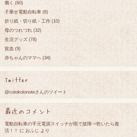
働く
(60)
子乗せ電動自転車
(8)
折り紙・切り紙・工作
(10)
母のつれづれ
(32)
生活グッズ
(78)
貧血
(9)
赤ちゃんのママへ
(34)
Twitter
@cotokotonoteさんのツイート
最近のコメント
電動自転車の手元電源スイッチが雨で故障⇒乾いたら復
活！！
に
おふじ
より