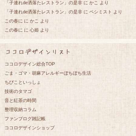
「子連れde洒落たレストラン」の是非
かこ
に
より
「子連れde洒落たレストラン」の是非
に
ペシミスト
より
この春に
かこ
に
より
この春に
心姫
に
より
ココロデザインリスト
ココロデザイン総合TOP
ごま・ゴマ・胡麻アレルギーぼちぼち生活
ちびこといっしょ
技術のタマゴ
音と紅茶の時間
整理収納コラム
ファンブログ雑記帳
ココロデザインショップ