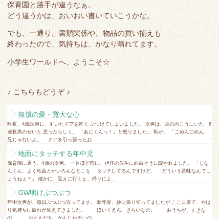
保育園と勝手が違うなぁ。
どう違うかは、おいおい書いていこうかな。
でも、一通り、書類関係や、物品の買い揃えも
終わったので、気持ちは、かなり晴れてます。
小学生ワールドへ、ようこそ☆
♪ こちらもどうぞ ♪
無償の愛・寛大な心
昨夜、4歳次男に、引いたドアを軽く ぶつけてしまいました。 次男は、扉の向こうにいた、6
歳長男のせいと 思ったらしく、 「あにくんっ！」と怒りました。 私が、 「ごめんごめん、
兄じゃないよ。 ドアを引っ張ったお...
地面にタッチする年中児
保育園に通う、4歳の次男。 一月ほど前に、担任の先生に面白そうに聞かれました。 「じな
んくん、よく地面とかいろんなとこを タッチしてるんですけど、 どういう意味なんでし
ょうねぇ？」 確かに、迎えに行くと、帰りによ...
GW明けぶつぶつ
年中次男が、毎日ぶつぶつ言ってます。 新年度、妙に張り切ってましたが ここに来て、やは
り気持ちに疲れが見えてきました。 ほいくえん、きらいなの。 おうちが、すきな
の。 おともだち、かんじわるいの。 ...