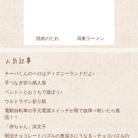
焼肉のたれ
鴻巣ラーメン
人気記事
チーバくんのベロはディズニーランドだよ♪
手つなぎ切り紙人形
ペントンとおうちで遊ぼう♪
ウルトラマン折り紙
電動自転車の手元電源スイッチが雨で故障⇒乾いたら復
活！！
「赤ちゃん」浜文子
明治チョコレートパズルの奥深さにうなる～チョコパズルの