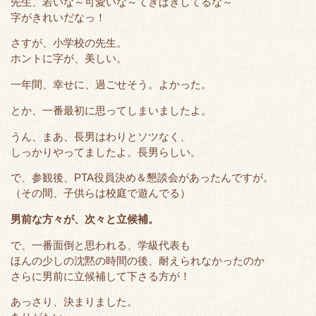
先生、若いな～可愛いな～てきぱきしてるな～
t
b
e
n
字がきれいだなっ！
e
o
t
a
r
o
さすが、小学校の先生。
ホントに字が、美しい。
k
一年間、幸せに、過ごせそう。よかった。
とか、一番最初に思ってしまいましたよ。
うん、まあ、長男はわりとソツなく、
しっかりやってましたよ。長男らしい。
で、参観後、PTA役員決め＆懇談会があったんですが。
（その間、子供らは校庭で遊んでる）
男前な方々が、次々と立候補。
で、一番面倒と思われる、学級代表も
ほんの少しの沈黙の時間の後、耐えられなかったのか
さらに男前に立候補して下さる方が！
あっさり、決まりました。