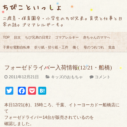
ちびこといっしょ
二歳差・保育園卒・小学生のちび兄弟。育児と仕事と日
常の話。ゴマアレルギーも。
TOP
目次
ちび兄弟の日常2
ゴマアレルギー
赤ちゃんのママへ
子乗せ電動自転車
折り紙・切り紙・工作
働く
母のつれづれ
貧血
フォーゼドライバー入荷情報(12/21・船橋)
2011年12月21日
キッズのおもちゃ
コメント
T
F
P
H
w
a
o
a
本日12/21(水)、15時ころ、千葉、イトーヨーカドー船橋店に
i
c
c
t
て
t
e
k
e
フォーゼドライバー14台が販売されているのを
t
b
e
n
確認しました。