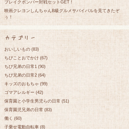
ブレイクボンバー対戦セットGET！
映画クレヨンしんちゃんB級グルメサバイバルを見てきたぞ
ぅ！
カテゴリー
おいしいもの
(83)
ちびことおでかけ
(67)
ちび兄弟の日常1
(90)
ちび兄弟の日常2
(64)
キッズのおもちゃ
(99)
ゴマアレルギー
(42)
保育園と小学生男児らの日常
(51)
保育園児兄弟の日常
(83)
働く
(60)
子乗せ電動自転車
(8)