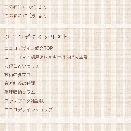
この春に
かこ
に
より
この春に
心姫
に
より
ココロデザインリスト
ココロデザイン総合TOP
ごま・ゴマ・胡麻アレルギーぼちぼち生活
ちびこといっしょ
技術のタマゴ
音と紅茶の時間
整理収納コラム
ファンブログ雑記帳
ココロデザインショップ