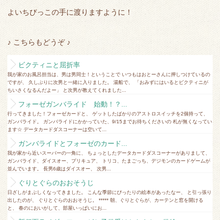
e
o
t
a
よいちびっこの手に渡りますように！
r
o
k
♪ こちらもどうぞ ♪
ビクティニと屈折率
我が家のお風呂担当は、男は男同士！ということで いつもはおとーさんに押しつけているの
ですが、 久しぶりに次男と一緒に入りました。 湯船で、 「おみずにはいるとビクティニが
ちいさくなるんだよー」 と次男が教えてくれました...
フォーゼガンバライド 始動！？...
行ってきました！フォーゼカードと、 ゲットしたばかりのアストロスイッチを2個持って、
ガンバライド。 ガンバライドにかかっていた、9/15までお待ちくださいの 札が無くなってい
ます☆ データカードダスコーナーは空いて...
ガンバライドとフォーゼのカード...
我が家から近いスーパーの一角に、 ちょっとしたデータカードダスコーナーがありまして、
ガンバライド、ダイスオー、プリキュア、 トリコ、たまごっち、デジモンのカードゲームが
並んでいます。 長男6歳はダイスオー、 次男...
ぐりとぐらのおおそうじ
日ざしがまぶしくなってきました。 こんな季節にぴったりの絵本があったなー、 と引っ張り
出したのが、 ぐりとぐらのおおそうじ。 ***** 朝、ぐりとぐらが、カーテンと窓を開ける
と、 春のにおいがして、部屋いっぱいにお...