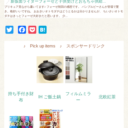
新仮面ライダーフォーゼと子供受けとおもちゃ供給...
プリキュア見ながら書いてます♪ フォーゼ初回の感想です。 バンブルビーさんが登場で驚
き。格好いいですね。 おおきいオトモダチはどうとるかは分かりませんが、 ちいさいオトモ
ダチはきっとフォーゼ大好きだと思います。 少...
T
F
P
H
w
a
o
a
i
c
c
t
♪ Pick up items ♪ スポンサードリンク
t
e
k
e
t
b
e
n
e
o
t
a
r
o
k
持ち手付き財
フィルムミラ
IH ご飯土鍋
北欧紅茶
布
ー