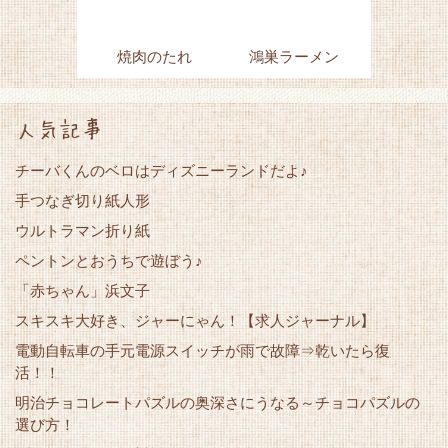
焼肉のたれ
鴻巣ラーメン
人気記事
チーバくんのベロはディズニーランドだよ♪
手つなぎ切り紙人形
ウルトラマン折り紙
ペントンとおうちで遊ぼう♪
「赤ちゃん」浜文子
スキスキ大好き、ジャーにゃん！【求人ジャーナル】
電動自転車の手元電源スイッチが雨で故障⇒乾いたら復
活！！
明治チョコレートパズルの奥深さにうなる～チョコパズルの
選び方！