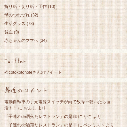
折り紙・切り紙・工作
(10)
母のつれづれ
(32)
生活グッズ
(78)
貧血
(9)
赤ちゃんのママへ
(34)
Twitter
@cotokotonoteさんのツイート
最近のコメント
電動自転車の手元電源スイッチが雨で故障⇒乾いたら復
活！！
に
おふじ
より
「子連れde洒落たレストラン」の是非
かこ
に
より
「子連れde洒落たレストラン」の是非
に
ペシミスト
より