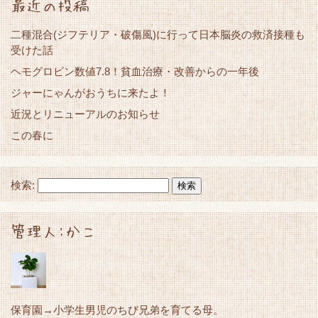
最近の投稿
二種混合(ジフテリア・破傷風)に行って日本脳炎の救済接種も
受けた話
ヘモグロビン数値7.8！貧血治療・改善からの一年後
ジャーにゃんがおうちに来たよ！
近況とリニューアルのお知らせ
この春に
検索:
管理人:かこ
保育園→小学生男児のちび兄弟を育てる母。