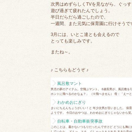
次男はめずらしくTVを見ながら、ぐっ
遊び過ぎて疲れたんでしょう。
半日だらだら過ごしたので、
一週間、また元気に
保育園
に行けそうで
3月には、いとこ達とも会えるので
とっても楽しみです。
またね～。
♪ こちらもどうぞ ♪
風呂敷マント
男児の夢のアイテム。空飛ぶマント。 6歳長男が、風呂敷を
ホントに飛べるのかなぁ？」 （※飛べません） 母：「えーと、
わかめおにぎり
まいにちえんちょうがいい！と 年少次男が言いました。 保
ようです。 今日のおやつは、わかめおにぎりじゃないから笑。 
自転車・自動車衝突事故
このことは、書かないつもりだったんですけど どうにも胸に
していたら、 どんっ、とも、ぐしゃっともとれる 大きな音が聞