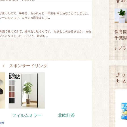
が直ったので、半年分、ちゃれんじ一年生を 申し込むことにしました。
ーンをいじり、コラショ目覚ましで...
保育
育園で覚えてきて、繰り返し歌うんです。 なきむしのかみさまが、 かな
スになりました っていう、歌詞も...
千葉
♪ プ
tems ♪ スポンサードリンク
ゴマ
天ス
フィルムミラー
北欧紅茶