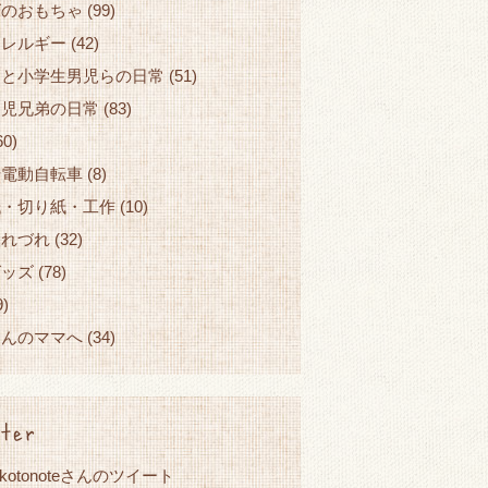
ズのおもちゃ
(99)
アレルギー
(42)
園と小学生男児らの日常
(51)
園児兄弟の日常
(83)
60)
せ電動自転車
(8)
紙・切り紙・工作
(10)
つれづれ
(32)
グッズ
(78)
9)
ゃんのママへ
(34)
ter
okotonoteさんのツイート