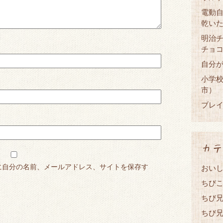
電動
乾い
明治
チョ
自分
小学
市）
ブレイ
カテ
に自分の名前、メールアドレス、サイトを保存す
おい
ちび
ちび兄
ちび兄