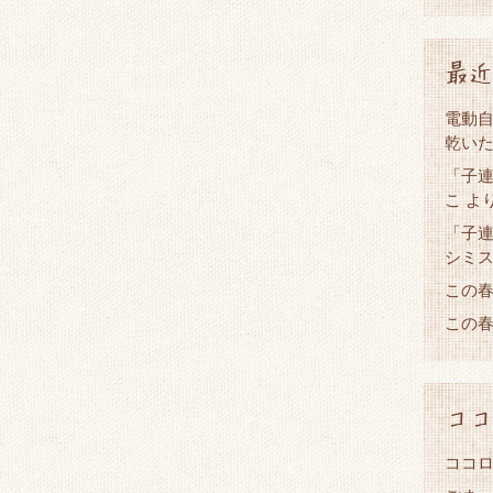
最近
電動
乾い
「子連
こ
よ
「子連
シミ
この
この
ココ
ココロ