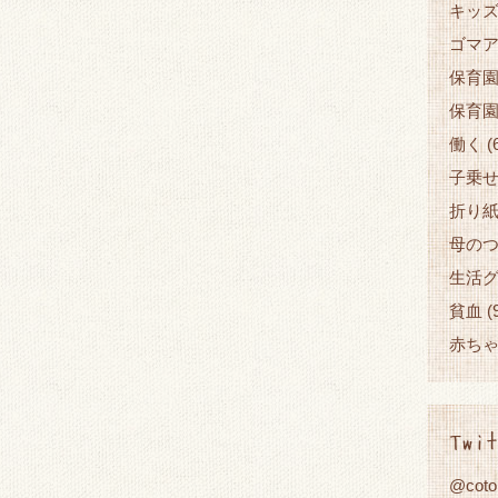
キッ
ゴマ
保育
保育
働く
(
子乗
折り
母の
生活
貧血
(
赤ち
Twit
@cot