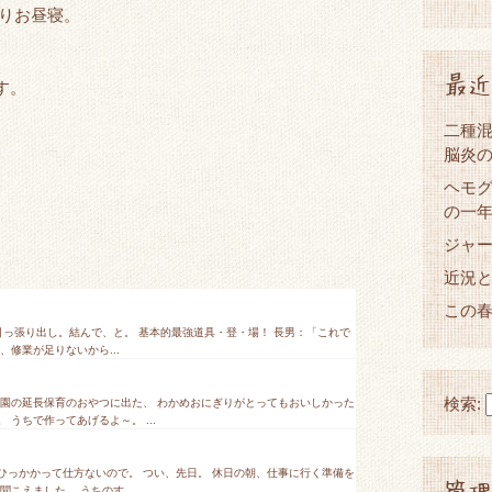
すりお昼寝。
最近
す。
二種混
脳炎
ヘモグ
の一
ジャ
近況
この
引っ張り出し。結んで、と。 基本的最強道具・登・場！ 長男：「これで
修業が足りないから...
検索:
育園の延長保育のおやつに出た、 わかめおにぎりがとってもおいしかった
うちで作ってあげるよ～。 ...
ひっかかって仕方ないので。 つい、先日。 休日の朝、仕事に行く準備を
管理
こえました。 うちのす...