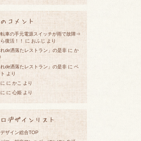
のコメント
自転車の手元電源スイッチが雨で故障⇒
たら復活！！
に
おふじ
より
れde洒落たレストラン」の是非
か
に
り
れde洒落たレストラン」の是非
に
ペ
スト
より
春に
かこ
に
より
春に
心姫
に
より
ロデザインリスト
デザイン総合TOP