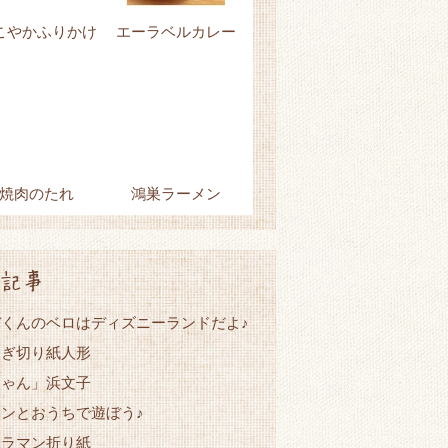
こやかふりかけ
エーラベルカレー
焼肉のたれ
鴻巣ラーメン
記事
くんのベロはディズニーランドだよ♪
なぎ切り紙人形
ちゃん」浜文子
ンとおうちで遊ぼう♪
トラマン折り紙