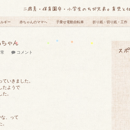
二歳差・保育園卒・小学生のちび兄弟。育児と
レルギー
赤ちゃんのママへ
子乗せ電動自転車
折り紙・切り紙・工作
あちゃん
スポ
日常
コメント
っていきました。
したようで
した。
かな、って
た。