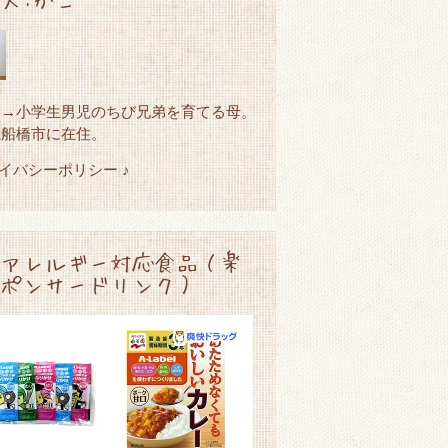
園→小学生男児のちび兄弟を育てる母。
県船橋市に在住。
ライバシーポリシー ♪
アレルギー対応食品（楽
ポンサードリンク）