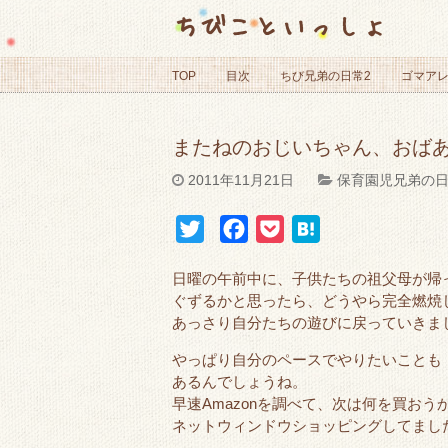
ちびこといっしょ
TOP
目次
ちび兄弟の日常2
ゴマア
またねのおじいちゃん、おば
2011年11月21日
保育園児兄弟の
T
F
P
H
w
a
o
a
日曜の午前中に、子供たちの祖父母が帰
i
c
c
t
ぐずるかと思ったら、どうやら完全燃焼
t
e
k
e
あっさり自分たちの遊びに戻っていきま
t
b
e
n
やっぱり自分のペースでやりたいことも
e
o
t
a
あるんでしょうね。
r
o
早速Amazonを調べて、次は何を買おう
k
ネットウィンドウショッピングしてまし