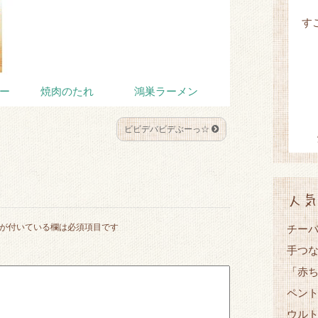
す
ー
焼肉のたれ
鴻巣ラーメン
ビビデバビデぶーっ☆
人気
が付いている欄は必須項目です
チーバ
手つ
「赤
ペント
ウル