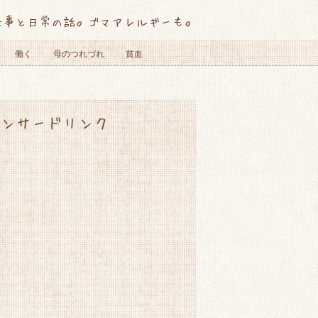
仕事と日常の話。ゴマアレルギーも。
働く
母のつれづれ
貧血
ンサードリンク