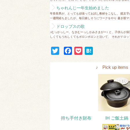
ちゃれんじ一年生始めました
年長長男が、とっても頑張ってお試し教材をこなし、 鏡文字
一週間経ちましたが、毎日嬉しそうにワークをやり 書き順マシ
ドロップスの歌
♪むっかっしー、なきむーっしかみさまがー♪ と、子供らが保
しくてもうれしくてもポロンポロンと泣いて、 それがドロップ
T
F
P
H
w
a
o
a
i
c
c
t
♪ Pick up i
t
e
k
e
t
b
e
n
e
o
t
a
r
o
k
持ち手付き財布
IH ご飯土鍋