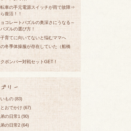
自転車の手元電源スイッチが雨で故障⇒
たら復活！！
チョコレートパズルの奥深さにうなる～
コパズルの選び方！
が子育てに向いてないと悩むママへ
校の冬季体操服が存在していた（船橋
クボンバー対戦セットGET！
ゴリー
しいもの
(83)
ことおでかけ
(67)
弟の日常1
(90)
弟の日常2
(64)