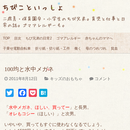
ちびこといっしょ
二歳差・保育園卒・小学生のちび兄弟。育児と仕事と日
常の話。ゴマアレルギーも。
TOP
目次
ちび兄弟の日常2
ゴマアレルギー
赤ちゃんのママへ
子乗せ電動自転車
折り紙・切り紙・工作
働く
母のつれづれ
貧血
100均と水中メガネ
2011年8月12日
キッズのおもちゃ
コメント
T
F
P
H
w
a
o
a
「
水中メガネ、ほしい、買ってー
」と長男。
i
c
c
t
「
オレもコシー
（ほしい）」と次男。
t
e
k
e
いやいや、買ってもすぐに使わなくなるでしょう。
t
b
e
n