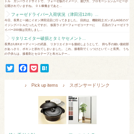
トル ガンバライドサイトで、 フォーゼ版のイメージ、遊び方、プロモーションムービーが
公開されていますね。 ０１稼働まであと...
フォーゼドライバー入荷状況（津田沼12/8）...
今日、長男と一緒にイオン津田沼店に行ってきました。 目的は、機動戦士ガンダムAGEのゲ
イジングバトルだったんですが。 仮面ライダーフォーゼコーナーに 広告のフォーゼドラ
イバー200個は完売しまし...
リタリエイター破損とタミヤセメント...
長男がLBXオーディーンの武器、 リタリエイターを接続しようとして、 持ち手の細い接続部
があっさり、ポキンと折れてしまいました。 これ、接着剤でくっつけといて～と長男。 うち
の子供らは、接着剤とセロテープと布ガムテー...
T
F
P
H
w
a
o
a
i
c
c
t
♪ Pick up items ♪ スポンサードリンク
t
e
k
e
t
b
e
n
e
o
t
a
r
o
k