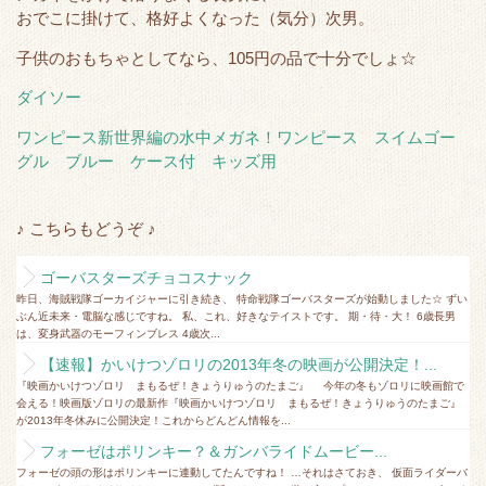
おでこに掛けて、格好よくなった（気分）次男。
子供のおもちゃとしてなら、105円の品で十分でしょ☆
ダイソー
ワンピース新世界編の水中メガネ！ワンピース スイムゴー
グル ブルー ケース付 キッズ用
♪ こちらもどうぞ ♪
ゴーバスターズチョコスナック
昨日、海賊戦隊ゴーカイジャーに引き続き、 特命戦隊ゴーバスターズが始動しました☆ ずい
ぶん近未来・電脳な感じですね。 私、これ、好きなテイストです。 期・待・大！ 6歳長男
は、変身武器のモーフィンブレス 4歳次...
【速報】かいけつゾロリの2013年冬の映画が公開決定！...
『映画かいけつゾロリ まもるぜ！きょうりゅうのたまご』 今年の冬もゾロリに映画館で
会える！映画版ゾロリの最新作『映画かいけつゾロリ まもるぜ！きょうりゅうのたまご』
が2013年冬休みに公開決定！これからどんどん情報を...
フォーゼはポリンキー？＆ガンバライドムービー...
フォーゼの頭の形はポリンキーに連動してたんですね！ …それはさておき、 仮面ライダーバ