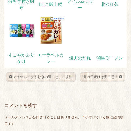
持ち手付き財
フィルムミラ
IH ご飯土鍋
北欧紅茶
布
ー
すこやかふり
エーラベルカ
焼肉のたれ
鴻巣ラーメン
かけ
レー
そうめん・ひやむぎの違いと、ごま油
首の日焼けは要注意！
コメントを残す
メールアドレスが公開されることはありません。
*
が付いている欄は必須項
目です