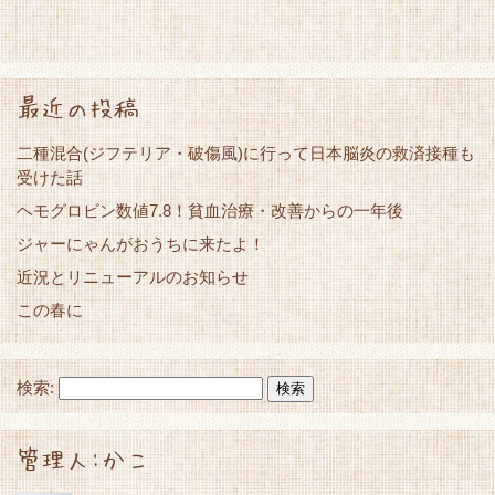
最近の投稿
二種混合(ジフテリア・破傷風)に行って日本脳炎の救済接種も
受けた話
ヘモグロビン数値7.8！貧血治療・改善からの一年後
ジャーにゃんがおうちに来たよ！
近況とリニューアルのお知らせ
この春に
検索:
管理人:かこ