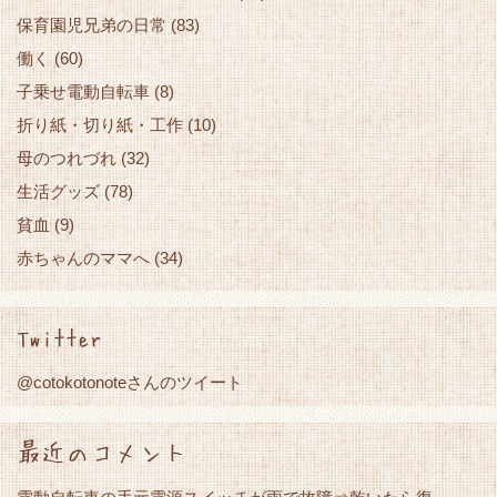
保育園児兄弟の日常
(83)
働く
(60)
子乗せ電動自転車
(8)
折り紙・切り紙・工作
(10)
母のつれづれ
(32)
生活グッズ
(78)
貧血
(9)
赤ちゃんのママへ
(34)
Twitter
@cotokotonoteさんのツイート
最近のコメント