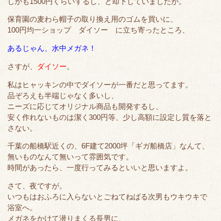
しかも1500円くらいするし、と却下していましたが。
e
o
t
a
r
o
保育園の麦わら帽子の取り換え用のゴムを買いに、
100円均一ショップ ダイソー に立ち寄ったところ、
k
あるじゃん、水中メガネ！
さすが、
ダイソー
。
私はヒャッキンの中でダイソーが一番だと思ってます。
品ぞろえも半端じゃなく多いし、
ニーズに応じてオリジナル商品も開発するし、
安く作れないものは潔く300円等、少し高額に設定し質を落と
さない。
千葉の船橋駅近くの、6F建て2000坪「ギガ船橋店」なんて、
無いものなんて無いって雰囲気です。
時間があったら、一度行ってみるといいと思いますよ。
さて、夜ですが。
いつもはおふろに入らないとごねてねばる次男もウキウキで
浴室へ。
メガネをかけて潜りまくる長男に、