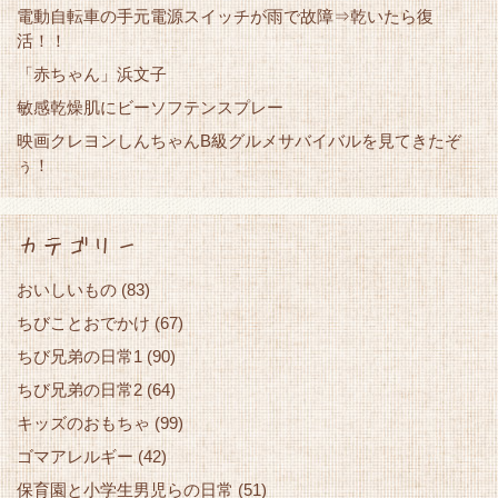
電動自転車の手元電源スイッチが雨で故障⇒乾いたら復
活！！
「赤ちゃん」浜文子
敏感乾燥肌にビーソフテンスプレー
映画クレヨンしんちゃんB級グルメサバイバルを見てきたぞ
ぅ！
カテゴリー
おいしいもの
(83)
ちびことおでかけ
(67)
ちび兄弟の日常1
(90)
ちび兄弟の日常2
(64)
キッズのおもちゃ
(99)
ゴマアレルギー
(42)
保育園と小学生男児らの日常
(51)