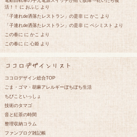
電動自転車の手元電源スイッチが雨で故障⇒乾いたら復
活！！
に
おふじ
より
「子連れde洒落たレストラン」の是非
かこ
に
より
「子連れde洒落たレストラン」の是非
に
ペシミスト
より
この春に
かこ
に
より
この春に
心姫
に
より
ココロデザインリスト
ココロデザイン総合TOP
ごま・ゴマ・胡麻アレルギーぼちぼち生活
ちびこといっしょ
技術のタマゴ
音と紅茶の時間
整理収納コラム
ファンブログ雑記帳