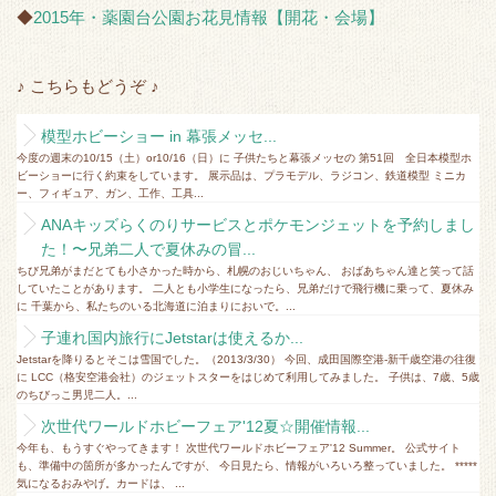
◆
2015年・薬園台公園お花見情報【開花・会場】
♪ こちらもどうぞ ♪
模型ホビーショー in 幕張メッセ...
今度の週末の10/15（土）or10/16（日）に 子供たちと幕張メッセの 第51回 全日本模型ホ
ビーショーに行く約束をしています。 展示品は、プラモデル、ラジコン、鉄道模型 ミニカ
ー、フィギュア、ガン、工作、工具...
ANAキッズらくのりサービスとポケモンジェットを予約しまし
た！〜兄弟二人で夏休みの冒...
ちび兄弟がまだとても小さかった時から、札幌のおじいちゃん、 おばあちゃん達と笑って話
していたことがあります。 二人とも小学生になったら、兄弟だけで飛行機に乗って、夏休み
に 千葉から、私たちのいる北海道に泊まりにおいで。...
子連れ国内旅行にJetstarは使えるか...
Jetstarを降りるとそこは雪国でした。（2013/3/30） 今回、成田国際空港‐新千歳空港の往復
に LCC（格安空港会社）のジェットスターをはじめて利用してみました。 子供は、7歳、5歳
のちびっこ男児二人。...
次世代ワールドホビーフェア'12夏☆開催情報...
今年も、もうすぐやってきます！ 次世代ワールドホビーフェア'12 Summer。 公式サイト
も、準備中の箇所が多かったんですが、 今日見たら、情報がいろいろ整っていました。 *****
気になるおみやげ。カードは、 ...