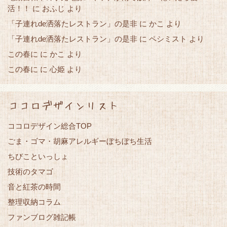
活！！
に
おふじ
より
「子連れde洒落たレストラン」の是非
かこ
に
より
「子連れde洒落たレストラン」の是非
に
ペシミスト
より
この春に
かこ
に
より
この春に
心姫
に
より
ココロデザインリスト
ココロデザイン総合TOP
ごま・ゴマ・胡麻アレルギーぼちぼち生活
ちびこといっしょ
技術のタマゴ
音と紅茶の時間
整理収納コラム
ファンブログ雑記帳