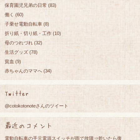
保育園児兄弟の日常
(83)
働く
(60)
子乗せ電動自転車
(8)
折り紙・切り紙・工作
(10)
母のつれづれ
(32)
生活グッズ
(78)
貧血
(9)
赤ちゃんのママへ
(34)
Twitter
@cotokotonoteさんのツイート
最近のコメント
電動自転車の手元電源スイッチが雨で故障⇒乾いたら復