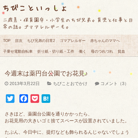
ちびこといっしょ
二歳差・保育園卒・小学生のちび兄弟。育児と仕事と日
常の話。ゴマアレルギーも。
TOP
目次
ちび兄弟の日常2
ゴマアレルギー
赤ちゃんのママへ
子乗せ電動自転車
折り紙・切り紙・工作
働く
母のつれづれ
貧血
今週末は薬円台公園でお花見♪
2013年3月22日
ちびことおでかけ
コメント（3）
T
F
P
H
w
a
o
a
さきほど、薬園台公園を通りかかったら、
i
c
c
t
お花見用の大きいゴミ捨てスペースが設置されていました。
t
e
k
e
たぶん、今日中に、提灯なども飾られるんじゃないでしょう
t
b
e
n