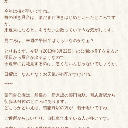
か。
e
o
t
a
r
o
今年は桜が早いですね。
桜の咲き具合は、まだまだ咲きはじめといったところです
k
が、
来週末になると、もうだいぶ散っていそうな気がします。
見ごろは、来週の平日半ばくらいなのかなぁ？
とりあえず、今朝（2013年3月22日）の公園の様子を見ると
明日から屋台が出るようなので、
今週末にお花見するのは、悪くないんじゃないでしょうか。
日曜は、なんとなくお天気が心配ですけどね。
*****
薬円台公園は、船橋市、新京成の薬円台駅、習志野駅から
徒歩10分位のところにあります。
どちらかといえば、習志野駅の方が、若干近いですね。
ご近所から歩いたり、自転車で来ている人が多いです。