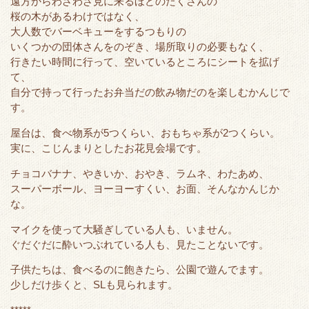
遠方からわざわざ見に来るほどのたくさんの
桜の木があるわけではなく、
大人数でバーベキューをするつもりの
いくつかの団体さんをのぞき、場所取りの必要もなく、
行きたい時間に行って、空いているところにシートを拡げ
て、
自分で持って行ったお弁当だの飲み物だのを楽しむかんじで
す。
屋台は、食べ物系が5つくらい、おもちゃ系が2つくらい。
実に、こじんまりとしたお花見会場です。
チョコバナナ、やきいか、おやき、ラムネ、わたあめ、
スーパーボール、ヨーヨーすくい、お面、そんなかんじか
な。
マイクを使って大騒ぎしている人も、いません。
ぐだぐだに酔いつぶれている人も、見たことないです。
子供たちは、食べるのに飽きたら、公園で遊んでます。
少しだけ歩くと、SLも見られます。