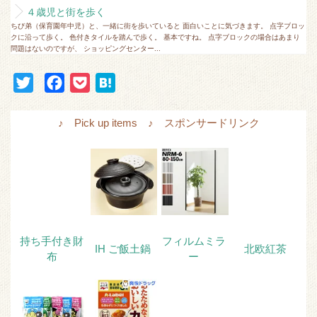
４歳児と街を歩く
ちび弟（保育園年中児）と、一緒に街を歩いていると 面白いことに気づきます。 点字ブロッ
クに沿って歩く。 色付きタイルを踏んで歩く。 基本ですね。 点字ブロックの場合はあまり
問題はないのですが、 ショッピングセンター...
T
F
P
H
w
a
o
a
i
c
c
t
♪ Pick up items ♪ スポンサードリンク
t
e
k
e
t
b
e
n
e
o
t
a
r
o
k
持ち手付き財
フィルムミラ
IH ご飯土鍋
北欧紅茶
布
ー