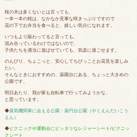
*****
桜の木は多くないとは言っても、
一本一本の桜は、なかなか見事な咲きっぷりですので
花の下でお弁当を食べると、嬉しい気分になれます。
いつもより賑わってると言っても、
混み合っているわけではないので、
子供たちを適当に遊ばせていても、気楽に過ごせます。
のんびり、ちょこっと、安心してちびっことお花見を楽しみ
たい。
そんなときにおすすめの、薬園台にある、ちょっと大きめの
公園です。
明日あたり、我が家も自転車で行ってみようかな、
と思っています。
◆
蒸気機関車に会える公園：薬円台公園（やくえんだいこう
えん）
◆
ピクニックや運動会にピッタリなレジャーシート/ピクニッ
クシート