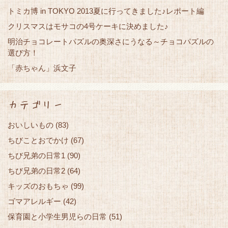
トミカ博 in TOKYO 2013夏に行ってきました♪レポート編
クリスマスはモサコの4号ケーキに決めました♪
明治チョコレートパズルの奥深さにうなる～チョコパズルの
選び方！
「赤ちゃん」浜文子
カテゴリー
おいしいもの
(83)
ちびことおでかけ
(67)
ちび兄弟の日常1
(90)
ちび兄弟の日常2
(64)
キッズのおもちゃ
(99)
ゴマアレルギー
(42)
保育園と小学生男児らの日常
(51)