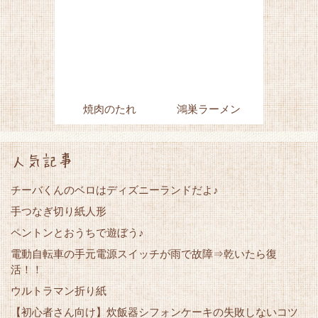
焼肉のたれ
鴻巣ラーメン
人気記事
チーバくんのベロはディズニーランドだよ♪
手つなぎ切り紙人形
ペントンとおうちで遊ぼう♪
電動自転車の手元電源スイッチが雨で故障⇒乾いたら復
活！！
ウルトラマン折り紙
【初心者さん向け】炊飯器シフォンケーキの失敗しないコツ