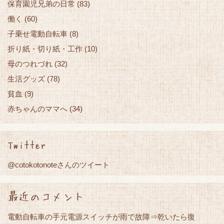
保育園児兄弟の日常
(83)
働く
(60)
子乗せ電動自転車
(8)
折り紙・切り紙・工作
(10)
母のつれづれ
(32)
生活グッズ
(78)
貧血
(9)
赤ちゃんのママへ
(34)
Twitter
@cotokotonoteさんのツイート
最近のコメント
電動自転車の手元電源スイッチが雨で故障⇒乾いたら復