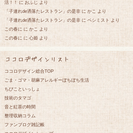
活！！
に
おふじ
より
「子連れde洒落たレストラン」の是非
かこ
に
より
「子連れde洒落たレストラン」の是非
に
ペシミスト
より
この春に
かこ
に
より
この春に
心姫
に
より
ココロデザインリスト
ココロデザイン総合TOP
ごま・ゴマ・胡麻アレルギーぼちぼち生活
ちびこといっしょ
技術のタマゴ
音と紅茶の時間
整理収納コラム
ファンブログ雑記帳