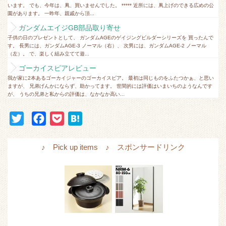
います。 でも、今年は、凧、買いませんでした。 ***** 近所には、凧上げのできる広めの公
園があります。 一昨年、親戚から頂...
ガンダムエイジGB部品取り寄せ
子供の日のプレゼントとして、 ガンダムAGEのゲイジングビルダーシリーズを 買ったんで
す。 長男には、ガンダムAGE-3 ノーマル（右）、 次男には、ガンダムAGE-2 ノーマル
（左）。 で、楽しく組み立てて遊...
ゴーカイスピアレビュー
我が家に2本あるゴーカイジャーのゴーカイスピア。 最初は同じものをふたつかぁ、と思い
ますが、 兄弟げんかにならず、助かってます。 世間的には評価はいまいちのようなんです
が、 うちの兄弟と私からの評価は、なかなか高い...
T
F
P
H
w
a
o
a
i
c
c
t
♪ Pick up items ♪ スポンサードリンク
t
e
k
e
t
b
e
n
e
o
t
a
r
o
k