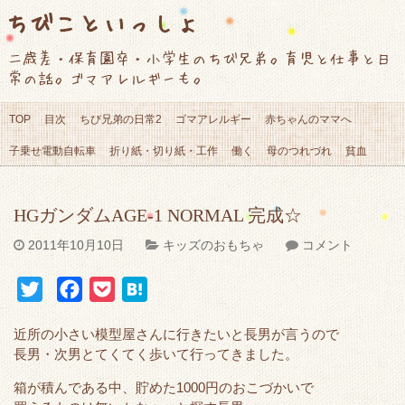
ちびこといっしょ
二歳差・保育園卒・小学生のちび兄弟。育児と仕事と日
常の話。ゴマアレルギーも。
TOP
目次
ちび兄弟の日常2
ゴマアレルギー
赤ちゃんのママへ
子乗せ電動自転車
折り紙・切り紙・工作
働く
母のつれづれ
貧血
HGガンダムAGE-1 NORMAL 完成☆
2011年10月10日
キッズのおもちゃ
コメント
T
F
P
H
w
a
o
a
近所の小さい模型屋さんに行きたいと長男が言うので
i
c
c
t
長男・次男とてくてく歩いて行ってきました。
t
e
k
e
箱が積んである中、貯めた1000円のおこづかいで
t
b
e
n