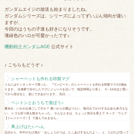
ガンダムエイジの放送も始まりましたね。
ガンダムシリーズは、シリーズによってずいぶん傾向が違い
ますが、
今回のはうちの子達も好きになりそうです。
薄緑色のハロが可愛かったです♪
機動戦士ガンダムAGE
公式サイト
♪ こちらもどうぞ ♪
シャーベットも作れる特製マグ
うちにはケンタッキーで買った、 『ワンピース』のシャーベットも作れる特製マグが2個あ
ります。 冷凍庫で冷やしたマグにジュースを注いで、指定時間より長く、 5～10分ほど置い
てから混ぜると、楽にできあがります。 先日、...
ペントンとおうちで遊ぼう♪
夏休み、いかがお過ごしですか？ 暑いから公園はつらい、毎日おでかけするお金も体力もな
い、 レゴも折り紙も飽きちゃった。 そんなときは、ちょっと気分を変えて キッズ・ウェブ
【トレジャーズ！】 で遊んでみません...
凧上げはたいへん
元日から、年中のちび弟が 「おしょうがつは、たこあげするんだよ～」 と、たびたび言って