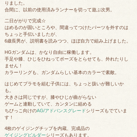
りました。
合間に、以前の使用済みランナーを切って遊ぶ次男。
二日ががりで完成☆
はめるのが固いところや、間違ってつけたパーツを外すのは
ちょっと手伝いましたが、
6歳長男が、説明書を読みつつ、ほぼ自力で組み上げました。
HGガンダムは、かなり自由に稼働します。
手足や膝、ひじをひねってポーズをとらせても、外れたりし
ません！
カラーリングも、ガンダムらしい基本のカラーで素敵。
はじめてプラモを組む子供には、ちょっと扱いが難しいか
も。
大きさは同じですが、膝やひじが曲がらない
ゲームと連動していて、カンタンに組める
ちびっこ向けの
AG/アドバンスグレード
シリーズもでていま
す！
4枚のゲイジングチップを内蔵、完成品の
ゲイジングビルダー
シリーズもあります。