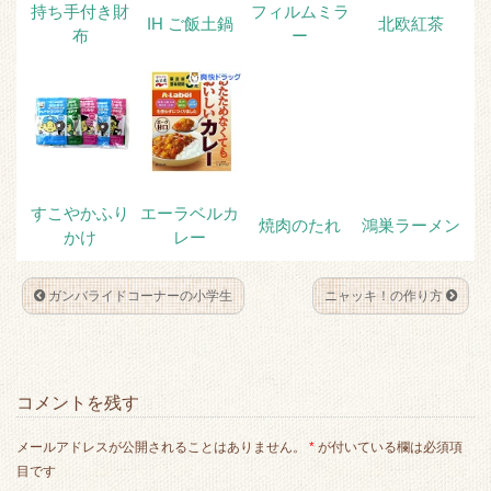
持ち手付き財
フィルムミラ
IH ご飯土鍋
北欧紅茶
布
ー
すこやかふり
エーラベルカ
焼肉のたれ
鴻巣ラーメン
かけ
レー
ガンバライドコーナーの小学生
ニャッキ！の作り方
コメントを残す
メールアドレスが公開されることはありません。
*
が付いている欄は必須項
目です