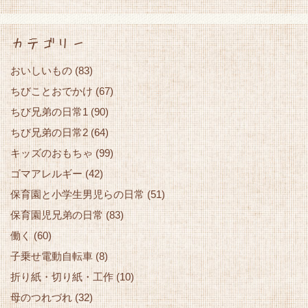
カテゴリー
おいしいもの
(83)
ちびことおでかけ
(67)
ちび兄弟の日常1
(90)
ちび兄弟の日常2
(64)
キッズのおもちゃ
(99)
ゴマアレルギー
(42)
保育園と小学生男児らの日常
(51)
保育園児兄弟の日常
(83)
働く
(60)
子乗せ電動自転車
(8)
折り紙・切り紙・工作
(10)
母のつれづれ
(32)