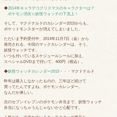
t
b
e
n
◆
2014年キャラデコクリスマスのキャラクターは？
e
o
t
a
ポケモン消失☆妖怪ウォッチの下克上！
r
o
そして、マクドナルドのカレンダー2015からも、
k
ポケットモンスターが消えてしまいました。
ただいま予約受付中、2014年11月7日（金）から
発売される、今回のマックカレンダーは、そう、
妖怪ウォッチです。
いつも付いているスケジュールシールに加え、
スペシャルDVDまで付いて、400円（税込）。
◆
妖怪ウォッチカレンダー2015
・・・マクドナルド
昨年は購入しなかったものの、三年ほど続けて
買ってたんですよね、ポケモンカレンダー。
なんだか淋しい。
次のセブンイレブンのポケモン弁当まで、妖怪ウォッチ
弁当になっちゃうんじゃないかと心配です。