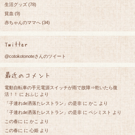
生活グッズ
(78)
貧血
(9)
赤ちゃんのママへ
(34)
Twitter
@cotokotonoteさんのツイート
最近のコメント
電動自転車の手元電源スイッチが雨で故障⇒乾いたら復
活！！
に
おふじ
より
「子連れde洒落たレストラン」の是非
かこ
に
より
「子連れde洒落たレストラン」の是非
に
ペシミスト
より
この春に
かこ
に
より
この春に
心姫
に
より