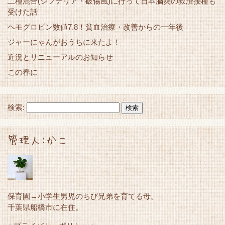
二種混合(ジフテリア・破傷風)に行って日本脳炎の救済接種も
受けた話
ヘモグロビン数値7.8！貧血治療・改善からの一年後
ジャーにゃんがおうちに来たよ！
近況とリニューアルのお知らせ
この春に
検索:
管理人:かこ
保育園→小学生男児のちび兄弟を育てる母。
千葉県船橋市に在住。