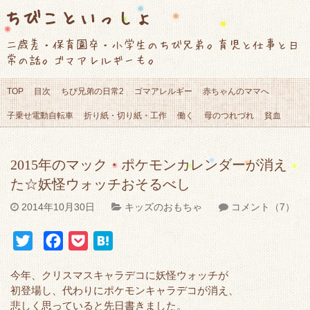
ちびこといっしょ
二歳差・保育園卒・小学生のちび兄弟。育児と仕事と日
常の話。ゴマアレルギーも。
TOP
目次
ちび兄弟の日常2
ゴマアレルギー
赤ちゃんのママへ
子乗せ電動自転車
折り紙・切り紙・工作
働く
母のつれづれ
貧血
2015年のマック・ポケモンカレンダーが消え
た☆妖怪ウォッチおそるべし
2014年10月30日
キッズのおもちゃ
コメント（7）
T
F
P
H
w
a
o
a
今年、クリスマスキャラデコに妖怪ウォッチが
i
c
c
t
初登場し、代わりにポケモンキャラデコが消え、
t
e
k
e
悲しく思っていると先日書きました。