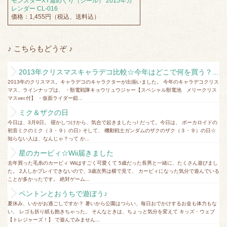
モンスターXY週めくり（シール） 2015年カ
レンダー CL-016
価格：1,455円（税込、送料込）
♪ こちらもどうぞ ♪
2013年クリスマスキャラデコ比較☆今年はどこで何を買う？...
2013年のクリスマス。キャラデコのキャラクターが出揃いました。 今年のキャラデコクリス
マス、ラインナップは、 ・獣電戦隊キョウリュウジャー【スペシャル獣電池 メリークリス
マスver.付】 ・仮面ライダー鎧...
ミク＆ザクの日
今日は、3月9日。 寝かしつけから、気合で起きましたっ! だって。今日は、 ボーカロイドの
初音ミクのミク（３・９）の日♪ そして、 機動戦士ガンダムのザクのザク（３・９）の日☆
知らない人は、なんじゃ？って か...
星のカービィ☆Wii届きました
去年買った毛糸のカービィ Wiiはすごく可愛くて 5歳だった長男と一緒に、たくさん遊びまし
た。 2人しかプレイできないので、3歳次男は横で見て、 カービィになった気分で遊んでいる
ことが多かったです。 絶対ゲーム...
ペントンとおうちで遊ぼう♪
夏休み、いかがお過ごしですか？ 暑いから公園はつらい、毎日おでかけするお金も体力もな
い、 レゴも折り紙も飽きちゃった。 そんなときは、ちょっと気分を変えて キッズ・ウェブ
【トレジャーズ！】 で遊んでみません...