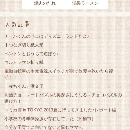
焼肉のたれ
鴻巣ラーメン
人気記事
チーバくんのベロはディズニーランドだよ♪
手つなぎ切り紙人形
ペントンとおうちで遊ぼう♪
ウルトラマン折り紙
電動自転車の手元電源スイッチが雨で故障⇒乾いたら復
活！！
「赤ちゃん」浜文子
明治チョコレートパズルの奥深さにうなる～チョコパズルの
選び方！
トミカ博 in TOKYO 2013夏に行ってきました♪レポート編
小学校の冬季体操服が存在していた（船橋市）
自分が子育てに向いてないと悩むママへ