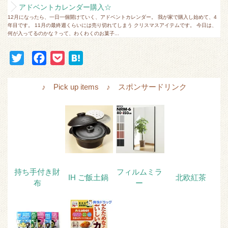
アドベントカレンダー購入☆
12月になったら、一日一個開けていく、アドベントカレンダー。 我が家で購入し始めて、4
年目です。 11月の最終週くらいには売り切れてしまう クリスマスアイテムです。 今日は、
何が入ってるのかな？って、わくわくのお菓子...
T
F
P
H
w
a
o
a
i
c
c
t
♪ Pick up items ♪ スポンサードリンク
t
e
k
e
t
b
e
n
e
o
t
a
r
o
k
持ち手付き財
フィルムミラ
IH ご飯土鍋
北欧紅茶
布
ー