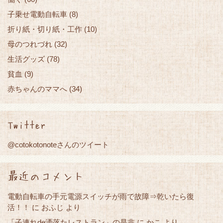
子乗せ電動自転車
(8)
折り紙・切り紙・工作
(10)
母のつれづれ
(32)
生活グッズ
(78)
貧血
(9)
赤ちゃんのママへ
(34)
Twitter
@cotokotonoteさんのツイート
最近のコメント
電動自転車の手元電源スイッチが雨で故障⇒乾いたら復
活！！
に
おふじ
より
「子連れde洒落たレストラン」の是非
かこ
に
より