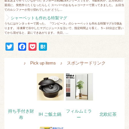
最近あまり作っていなかった ダンボール戦機LBXシリーズですが、 6歳長男が、正月休みの
退屈に、突然作りたくなったらしく スーパーのおもちゃコーナーで買ってきました。 お目当
てのルシファーが売り切れでしたが どうし...
シャーベットも作れる特製マグ
うちにはケンタッキーで買った、 『ワンピース』のシャーベットも作れる特製マグが2個あ
ります。 冷凍庫で冷やしたマグにジュースを注いで、指定時間より長く、 5～10分ほど置い
てから混ぜると、楽にできあがります。 先日、...
T
F
P
H
w
a
o
a
i
c
c
t
♪ Pick up items ♪ スポンサードリンク
t
e
k
e
t
b
e
n
e
o
t
a
r
o
k
持ち手付き財
フィルムミラ
IH ご飯土鍋
北欧紅茶
布
ー