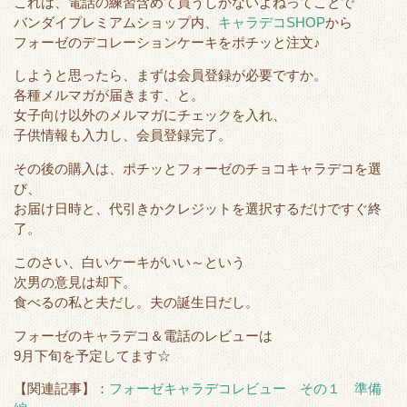
これは、電話の練習含めて買うしかないよねってことで
e
o
t
a
バンダイプレミアムショップ内、
キャラデコSHOP
から
r
o
フォーゼのデコレーション
ケーキ
をポチッと注文♪
k
しようと思ったら、まずは会員登録が必要ですか。
各種メルマガが届きます、と。
女子向け以外のメルマガにチェックを入れ、
子供情報も入力し、会員登録完了。
その後の購入は、ポチッとフォーゼのチョコキャラデコを選
び、
お届け日時と、代引きかクレジットを選択するだけですぐ終
了。
このさい、白いケーキがいい～という
次男の意見は却下。
食べるの私と夫だし。夫の誕生日だし。
フォーゼのキャラデコ＆電話のレビューは
9月下旬を予定してます☆
【関連記事】：
フォーゼキャラデコレビュー その１ 準備