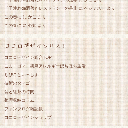
「子連れde洒落たレストラン」の是非
に
ペシミスト
より
この春に
かこ
に
より
この春に
心姫
に
より
ココロデザインリスト
ココロデザイン総合TOP
ごま・ゴマ・胡麻アレルギーぼちぼち生活
ちびこといっしょ
技術のタマゴ
音と紅茶の時間
整理収納コラム
ファンブログ雑記帳
ココロデザインショップ