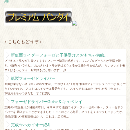
編
♪ こちらもどうぞ ♪
新仮面ライダーフォーゼと子供受けとおもちゃ供給...
プリキュア見ながら書いてます♪ フォーゼ初回の感想です。 バンブルビーさんが登場で驚
き。格好いいですね。 おおきいオトモダチはどうとるかは分かりませんが、 ちいさいオトモ
ダチはきっとフォーゼ大好きだと思います。 少...
紙製フォーゼドライバー
画像は乗せない派（笑）の私ですが、 てれびくん11月号付録のフォーゼドライバーが 良くで
きていたので。 アストロスイッチは長男作です。 スイッチをはめたり外したりできます。
本物おもちゃつきだと、すぐに売り...
フォーゼドライバーGet☆＆キュベレイ...
次男の4歳誕生日が目前の昨日、ギリギリで 仮面ライダーフォーゼのベルト、フォーゼドラ
イバーを 購入することができました！ ここのところ毎日、ネットをチェックしてましたが、
当然品切れや高額販売ばかり。 これは、足で発...
完成☆ハカイオー絶斗