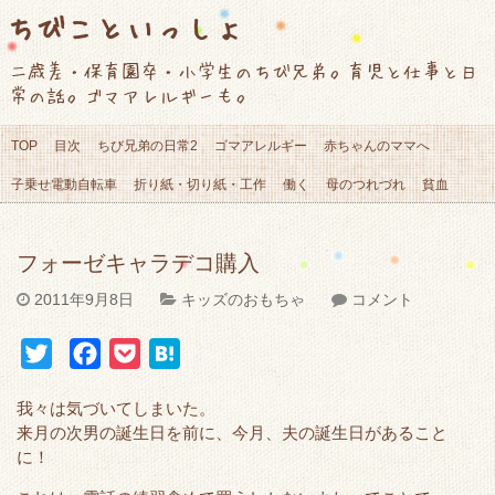
ちびこといっしょ
二歳差・保育園卒・小学生のちび兄弟。育児と仕事と日
常の話。ゴマアレルギーも。
TOP
目次
ちび兄弟の日常2
ゴマアレルギー
赤ちゃんのママへ
子乗せ電動自転車
折り紙・切り紙・工作
働く
母のつれづれ
貧血
フォーゼキャラデコ購入
2011年9月8日
キッズのおもちゃ
コメント
T
F
P
H
w
a
o
a
我々は気づいてしまいた。
i
c
c
t
来月の次男の誕生日を前に、今月、夫の誕生日があること
t
e
k
e
に！
t
b
e
n