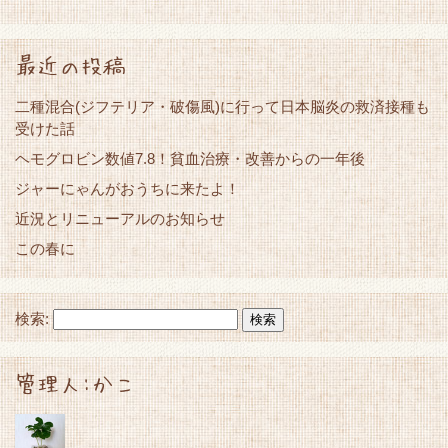
最近の投稿
二種混合(ジフテリア・破傷風)に行って日本脳炎の救済接種も
受けた話
ヘモグロビン数値7.8！貧血治療・改善からの一年後
ジャーにゃんがおうちに来たよ！
近況とリニューアルのお知らせ
この春に
検索:
管理人:かこ