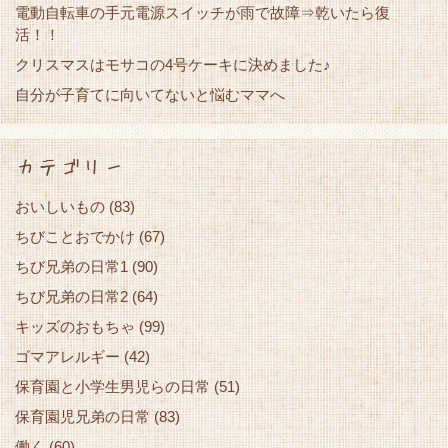
電動自転車の手元電源スイッチが雨で故障⇒乾いたら復
活！！
クリスマスはモサコの4号ケーキに決めました♪
自分が子育てに向いてないと悩むママへ
カテゴリー
おいしいもの
(83)
ちびことおでかけ
(67)
ちび兄弟の日常1
(90)
ちび兄弟の日常2
(64)
キッズのおもちゃ
(99)
ゴマアレルギー
(42)
保育園と小学生男児らの日常
(51)
保育園児兄弟の日常
(83)
働く
(60)